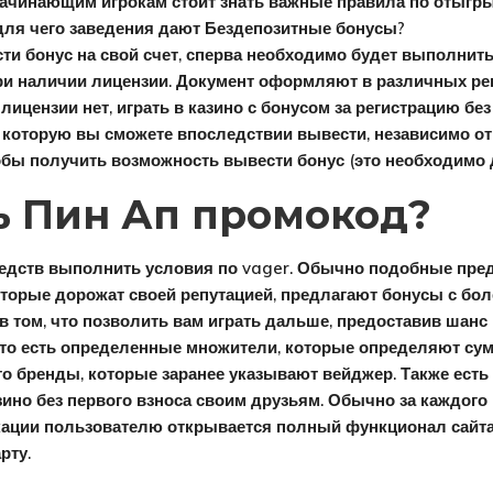
чинающим игрокам стоит знать важные правила по отыгрыш
 для чего заведения дают Бездепозитные бонусы?
сти бонус на свой счет, сперва необходимо будет выполнит
ри наличии лицензии. Документ оформляют в различных р
лицензии нет, играть в казино с бонусом за регистрацию бе
оторую вы сможете впоследствии вывести, независимо от 
тобы получить возможность вывести бонус (это необходимо 
ь Пин Ап промокод?
средств выполнить условия по vager. Обычно подобные пре
оторые дорожат своей репутацией, предлагают бонусы с б
в том, что позволить вам играть дальше, предоставив ша
 то есть определенные множители, которые определяют сум
то бренды, которые заранее указывают вейджер. Также есть
азино без первого взноса своим друзьям. Обычно за каждо
ции пользователю открывается полный функционал сайта, 
рту.