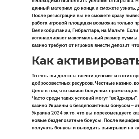
необходимо выполнить условия отыгрыша. На
данный материал до конца и сможете узнать,
После регистрации вы не сможете сразу выве
работа игровой площадки возможна только п
Великобритании, Гибралтаре, на Мальте. Если 
устанавливают максимальный размер суммы, к
казино требуют от игроков внести депозит, ч
Как активироват
То есть вы должны внести депозит и с этих 
добросовестных ресурсов. Честные казино, к
Дело в том, что смысл бонусных промокодов 
Часто среди таких условий могут “вейджеры”,
казино Украины с бездепозитным бонусом – э
Украина 2024 за то, что вы порекомендуете к
новые бездепозитные бонусы. После верифика
получать бонусы и выводить выигрыши на ка