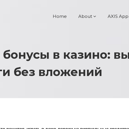
Home
About
AXIS App
бонусы в казино: в
ги без вложений
то решится, играть в демо-версии на виртуальные средства 