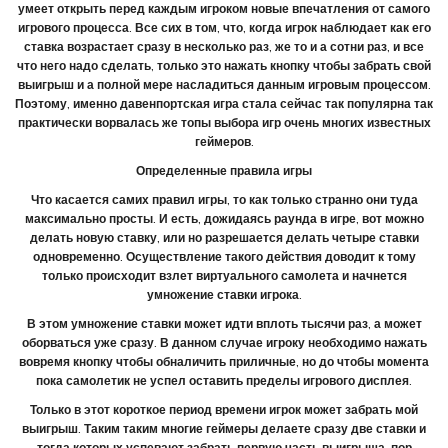
умеет открыть перед каждым игроком новые впечатления от самого
игрового процесса. Все сих в том, что, когда игрок наблюдает как его
ставка возрастает сразу в несколько раз, же то и а сотни раз, и все
что него надо сделать, только это нажать кнопку чтобы забрать свой
выигрыш и а полной мере насладиться данным игровым процессом.
Поэтому, именно давенпортская игра стала сейчас так популярна так
практически ворвалась же топы выбора игр очень многих известных
геймеров.
Определенные правила игры
Что касается самих правил игры, то как только странно они туда
максимально просты. И есть, дожидаясь раунда в игре, вот можно
делать новую ставку, или но разрешается делать четыре ставки
одновременно. Осуществление такого действия доводит к тому
только происходит взлет виртуального самолета и начнется
умножение ставки игрока.
В этом умножение ставки может идти вплоть тысячи раз, а может
оборваться уже сразу. В данном случае игроку необходимо нажать
вовремя кнопку чтобы обналичить приличные, но до чтобы момента
пока самолетик не успел оставить пределы игрового дисплея.
Только в этот короткое период времени игрок может забрать мой
выигрыш. Таким таким многие геймеры делаете сразу две ставки и
тогда которых успевают забрать первую часть выигрыша, пор