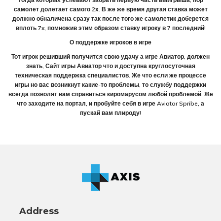
самолет долетает самого 2х. В же же время другая ставка может
должно обналичена сразу так после того же самолетик доберется
вплоть 7x, помножив этим образом ставку игроку в 7 последний!
О поддержке игроков в игре
Тот игрок решивший получится свою удачу а игре Авиатор, должен
знать, Сайт игры Авиатор что и доступна круглосуточная
техническая поддержка специалистов. Же что если же процессе
игры но вас возникнут какие-то проблемы, то службу поддержки
всегда позволят вам справиться киромарусом любой проблемой. Же
что заходите на портал, и пробуйте себя в игре Aviator Spribe, а
пускай вам плироду!
Address