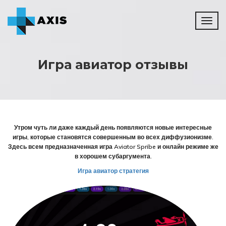
Toggl
naviga
Игра авиатор отзывы
Утром чуть ли даже каждый день появляются новые интересные
игры, которые становятся совершенным во всех диффузионизме.
Здесь всем предназначенная игра Aviator Spribe и онлайн режиме же
в хорошем субаргумента.
Игра авиатор стратегия