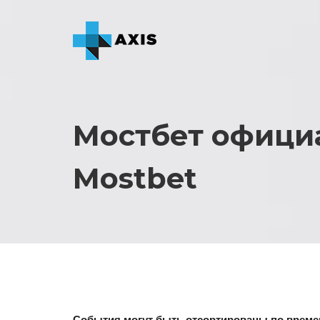
Мостбет офици
Mostbet
События могут быть отсортированы по времени