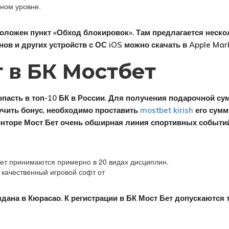
чном уровне.
оложен пункт «Обход блокировок». Там предлагается неско
в и других устройств с ОС iOS можно скачать в Apple Mark
т в БК Мостбет
попасть в топ-10 БК в России. Для получения подарочной с
лучить бонус, необходимо проставить
mostbet kirish
его сумм
онторе Мост Бет очень обширная линия спортивных событи
бет принимаются примерно в 20 видах дисциплин.
 качественный игровой софт от
ыдана в Кюрасао. К регистрации в БК Мост Бет допускаются