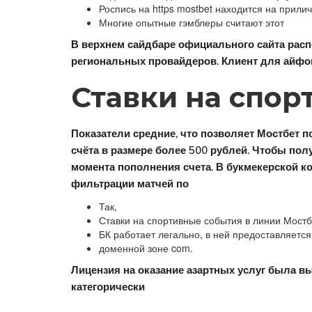
Роспись на https mostbet находится на прили
Многие опытные гэмблеры считают этот
В верхнем сайдбаре официального сайта расп
региональных провайдеров. Клиент для айфоно
Ставки на спор
Показатели средние, что позволяет Мостбет 
счёта в размере более 500 рублей. Чтобы по
момента пополнения счета. В букмекерской к
фильтрации матчей по
Так,
Ставки на спортивные события в линии Мост
БК работает легально, в ней предоставляется
доменной зоне com.
Лицензия на оказание азартных услуг была в
категорически