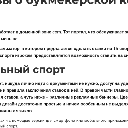
аботает в доменной зоне com. Тот портал, что обслуживает зо
о меньше
ализатор, в котором предлагается сделать ставки на 15 сп
 спорте игрокам предоставляется возможность ставить на
льный спорт
t, никуда лично идти с документами не нужно, доступна у
 и правила заключения ставок в ней. В правой части глав
для ставок, а чуть ниже – различные рекламные баннеры. Ц
и дизайн достаточно простые и ничем особенным не выделя
личных языков.
 так и с помощью версии для смартфона или мобильного приложени
ый спорт.