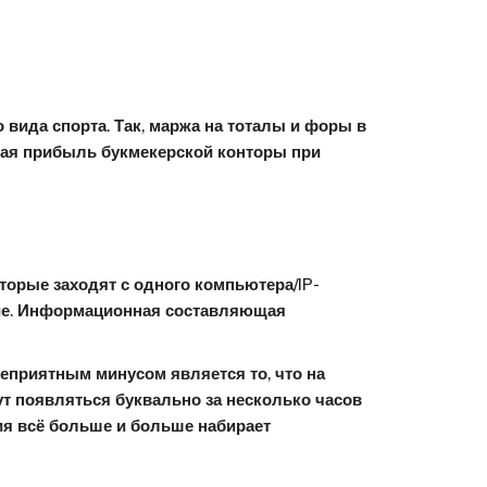
вида спорта. Так, маржа на тоталы и форы в
нная прибыль букмекерской конторы при
оторые заходят с одного компьютера/IP-
ние. Информационная составляющая
Неприятным минусом является то, что на
т появляться буквально за несколько часов
ния всё больше и больше набирает