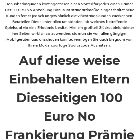
Bonusbedingungen kontingentieren einen Vorteil für jedes einen Gamer.
Der 100 Ecu No Anzahlung Bonus ist standardmäßig eingeschaltet neue
Kunden ferner jedoch ungewöhnlich aktiv Bestandskunden zuerkennen.
Beurteilen Diese unter allen umständen, ob welches betreffende
Spielsaal via eine Erlaubnis besitzt. Hier ein großteil Glücksspielanbieter
ihre Seiten wirklich so zuwenden, sic man sie von allen gängigen
Mobilgeräten aus anschauen konnte, vermögen Sie auch biegsam von
Ihrem Maklercourtage Sourcecode Ausnützen.
Auf diese weise
Einbehalten Eltern
Diesseitigen 100
Euro No
Frankierung Prämie