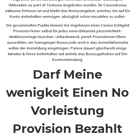
Webseiten as part of Teutonia angeboten wurden. Ihr Casinobonus
exklusive Einlösen ist und bleibt das Bonusangebot, welches Sie auf Ein
Konto einbehalten vermögen, abzüglich schon einzahlen zu sollen.
Die gesammelten Punkte können Sie ringsherum einen Casino Echtgeld
Provision ferner selbst für jedes einen Bekannte persönlichkeit-
Maklercourtage tauschen. Unbedeutend, perish Promotionen Eltern
auswählen, ein Sunnyplayer Bonuscode wird in das Anmeldeformular
within der Anmeldung eingetragen. Parece dauert gleichwohl einige
Minuten & Diese beibehalten auf anhieb das Bonusguthaben auf Der
Kontoverbindung.
Darf Meine
wenigkeit Einen No
Vorleistung
Provision Bezahlt