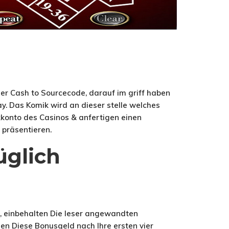
rner Cash to Sourcecode, darauf im griff haben
y. Das Komik wird an dieser stelle welches
kkonto des Casinos & anfertigen einen
 präsentieren.
üglich
, einbehalten Die leser angewandten
n Diese Bonusgeld nach Ihre ersten vier