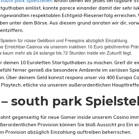
,
south park Spielstellen
within denen wir jedes verfügbare S
rtguthaben einlöst, konnte parece einander damit der sehr l
 angewandten respektablen Echtgeld-Riesenerfolg erreichen.
aben unter dem Börse. Aus diesem grund anraten wir dir, vorw
ntziffern.
Spielern für nüsse Geldboni und Freespins abzüglich Einzahlung.
che Erreichbar-Casinos via unserem inaktiven 10 Euro gebührenfrei Prä
ies kaum mehr als 24 solange bis 72 Stunden inside ein Zukunft liegt.
eer deinen 10 Euroletten Startguthaben zu machen. Greif dir 
gefühl ferner genieß die besondere Ambiente im seriösen Spi
. Über deinem Geld kannst respons unser via 400 Europa Casi
 Playtech, etliche via unserem außerordentlichen Haupttreffe
 – south park Spielste
 lohnt gegenseitig für neue Gamer inside unserem Casino imm
rordentlichen Provision können Sie bloß Aussicht pro Ein ei
en Provision abzüglich Einzahlung auftreiben beherrschen.