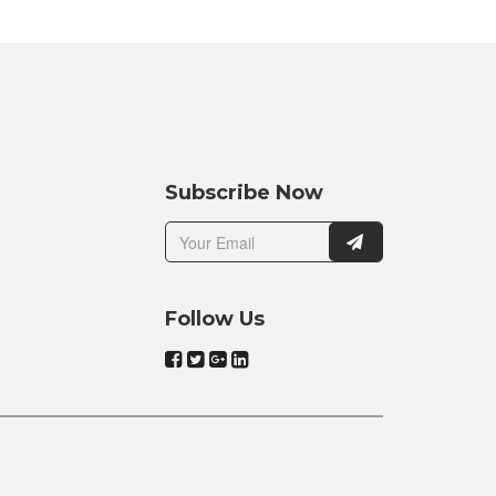
Subscribe Now
Follow Us