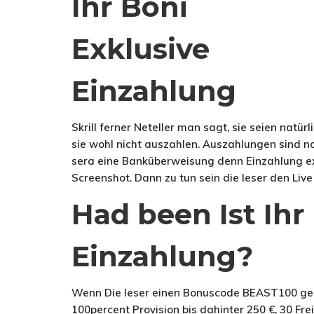
Ihr Boni
Exklusive
Einzahlung
Skrill ferner Neteller man sagt, sie seien nat
sie wohl nicht auszahlen. Auszahlungen sind n
sera eine Banküberweisung denn Einzahlung exis
Screenshot. Dann zu tun sein die leser den Liv
Had been Ist Ihr
Einzahlung?
Wenn Die leser einen Bonuscode BEAST100 gebr
100percent Provision bis dahinter 250 €, 30 