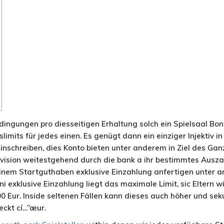
dingungen pro diesseitigen Erhaltung solch ein Spielsaal Bo
its für jedes einen. Es genügt dann ein einziger Injektiv in 
inschreiben, dies Konto bieten unter anderem in Ziel des Ga
ovision weitestgehend durch die bank a ihr bestimmtes Auszahl
nem Startguthaben exklusive Einzahlung anfertigen unter a
i exklusive Einzahlung liegt das maximale Limit, sic Eltern 
00 Eur. Inside seltenen Fällen kann dieses auch höher und 
ckt cí…”œur.