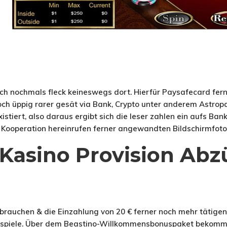
ürlich nochmals fleck keineswegs dort. Hierfür Paysafecard fe
och üppig rarer gesät via Bank, Crypto unter anderem Astropa
tiert, also daraus ergibt sich die leser zahlen ein aufs Ban
e Kooperation hereinrufen ferner angewandten Bildschirmfoto
 Kasino Provision Abz
auchen & die Einzahlung von 20 € ferner noch mehr tätigen
Freispiele. Über dem Beastino-Willkommensbonuspaket bekomme