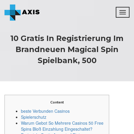
Toggl
naviga
10 Gratis In Registrierung Im
Brandneuen Magical Spin
Spielbank, 500
Content
beste Verbunden Casinos
Spielerschutz
Warum Gebot So Mehrere Casinos 50 Free
Spins Bloß Einzahlung Eingeschaltet?