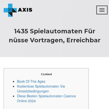
Togg
navi
1435 Spielautomaten Für
nüsse Vortragen, Erreichbar
Content
Book Of The Ages
Kostenlose Spielautomaten Via
Umsatzbedingungen
Diese Besten Spielautomaten Casinos
Online 2024