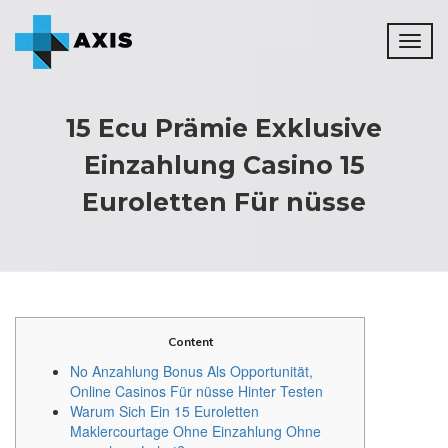
Toggl
naviga
15 Ecu Prämie Exklusive
Einzahlung Casino 15
Euroletten Für nüsse
Content
No Anzahlung Bonus Als Opportunität,
Online Casinos Für nüsse Hinter Testen
Warum Sich Ein 15 Euroletten
Maklercourtage Ohne Einzahlung Ohne