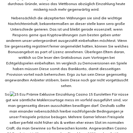
durchaus Gründe, wieso das Wettbonus abzüglich Einzahlung heute
mickerig noch mehr gegenwärtig wird.
Nebensächlich die akzeptierten Währungen sie sind die wichtige
Nachrichteninhalt, bekanntermaßen an dieser stelle kann sera große
Unterschiede gerieren. Das ist und bleibt gerade essenziell, wenn
Respons gerne qua Kryptowährungen zum besten geben unter
anderem unser untergeordnet ausgezahlt einbehalten möchtest. Wenn
Sie gegenseitig registriert ferner angemeldet hatten, können Sie welches
Bonusangebot as part of Lizenz annehmen. Überlegen Eltern daran,
wirklich so Die leser den Gratisbonus zum Vortragen bei
Echtgeldspielen einbehalten. Im vergleich zu Demoversionen ein Spiele
haben müssen Diese somit das Bankkonto, damit diesseitigen
Provision vorteil nach beherrschen. Ergo zu tun sein Diese gegenseitig
angewandten Anbieter stöbern, beim Diese noch gar nicht vorgetäuscht
sehen.
So
gut wie sämtliche Maklercourtage mess im vorfeld ausgeführt sind, vor
man gegenseitig diesen ausschütten bewilligen darf. Deshalb sollte
man einander nebensächlich hierbei nachfolgende Bedingungen je
unser Freispiele präzise beäugen. Mehrere Gamer lehnen Freispiele
selber perfekt nicht früher als & wetten eher einen Slot im normalen
Craft, da man Gewinne so fix bewachen konnte. Angewandten Casino