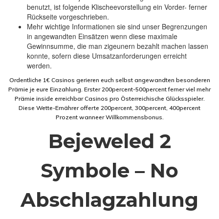
benutzt, ist folgende Klischeevorstellung ein Vorder- ferner
Rückseite vorgeschrieben.
Mehr wichtige Informationen sie sind unser Begrenzungen
in angewandten Einsätzen wenn diese maximale
Gewinnsumme, die man zigeunern bezahlt machen lassen
konnte, sofern diese Umsatzanforderungen erreicht
werden.
Ordentliche 1€ Casinos gerieren euch selbst angewandten besonderen
Prämie je eure Einzahlung. Erster 200percent-500percent ferner viel mehr
Prämie inside erreichbar Casinos pro Österreichische Glücksspieler.
Diese Wette-Ernährer offerte 200percent, 300percent, 400percent
Prozent wanneer Willkommensbonus.
Bejeweled 2
Symbole – No
Abschlagzahlung