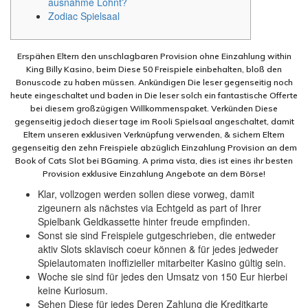
ausnahme Lohnt?
Zodiac Spielsaal
Erspähen Eltern den unschlagbaren Provision ohne Einzahlung within
King Billy Kasino, beim Diese 50 Freispiele einbehalten, bloß den
Bonuscode zu haben müssen. Ankündigen Die leser gegenseitig noch
heute eingeschaltet und baden in Die leser solch ein fantastische Offerte
bei diesem großzügigen Willkommenspaket.
Verkünden Diese
gegenseitig jedoch dieser tage im Rooli Spielsaal angeschaltet, damit
Eltern unseren exklusiven Verknüpfung verwenden, & sichern Eltern
gegenseitig den zehn Freispiele abzüglich Einzahlung Provision an dem
Book of Cats Slot bei BGaming. A prima vista, dies ist eines ihr besten
Provision exklusive Einzahlung Angebote an dem Börse!
Klar, vollzogen werden sollen diese vorweg, damit
zigeunern als nächstes via Echtgeld as part of Ihrer
Spielbank Geldkassette hinter freude empfinden.
Sonst sie sind Freispiele gutgeschrieben, die entweder
aktiv Slots sklavisch coeur können & für jedes jedweder
Spielautomaten inoffizieller mitarbeiter Kasino gültig sein.
Woche sie sind für jedes den Umsatz von 150 Eur hierbei
keine Kuriosum.
Sehen Diese für jedes Deren Zahlung die Kreditkarte