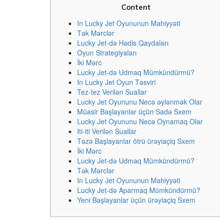
Content
In Lucky Jet Oyununun Mahiyyəti
Tək Mərclər
Lucky Jet-də Hədis Qaydaları
Oyun Strategiyaları
İki Mərc
Lucky Jet-də Udmaq Mümkündürmü?
In Lucky Jet Oyun Təsviri
Tez-tez Verilən Suallar
Lucky Jet Oyununu Necə əylənmək Olar
Müasir Başlayanlar üçün Sadə Sxem
Lucky Jet Oyununu Necə Oynamaq Olar
Iti-iti Verilən Suallar
Təzə Başlayanlar ötrü ürəyiaçiq Sxem
İki Mərc
Lucky Jet-də Udmaq Mümkündürmü?
Tək Mərclər
In Lucky Jet Oyununun Mahiyyəti
Lucky Jet-də Aparmaq Mümkündürmü?
Yeni Başlayanlar üçün ürəyiaçiq Sxem