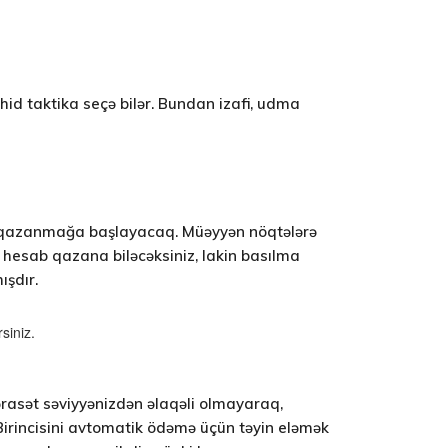
id taktika seçə bilər. Bundan izafi, udma
lük qazanmağa başlayacaq. Müəyyən nöqtələrə
 hesab qazana biləcəksiniz, lakin basılma
ışdır.
siniz.
ərasət səviyyənizdən əlaqəli olmayaraq,
Birincisini avtomatik ödəmə üçün təyin eləmək