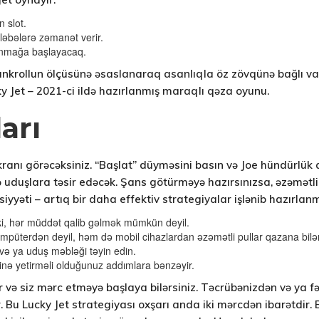
 slot.
ləbələrə zəmanət verir.
anmağa başlayacaq.
nkrollun ölçüsünə əsaslanaraq asanlıqla öz zövqünə bağlı vah
ky Jet – 2021-ci ildə hazırlanmış maraqlı qəza oyunu.
arı
 ekranı görəcəksiniz. “Başlat” düyməsini basın və Joe hündür
uduşlara təsir edəcək. Şans götürməyə hazırsınızsa, əzəmətli
siyyəti – artıq bir daha effektiv strategiyalar işlənib hazırlanm
 ki, hər müddət qalib gəlmək mümkün deyil.
püterdən deyil, həm də mobil cihazlardan əzəmətli pullar qazana bilər
və ya uduş məbləği təyin edin.
nə yetirməli olduğunuz addımlara bənzəyir.
və siz mərc etməyə başlaya bilərsiniz. Təcrübənizdən və ya f
Bu Lucky Jet strategiyası oxşarı anda iki mərcdən ibarətdir. 