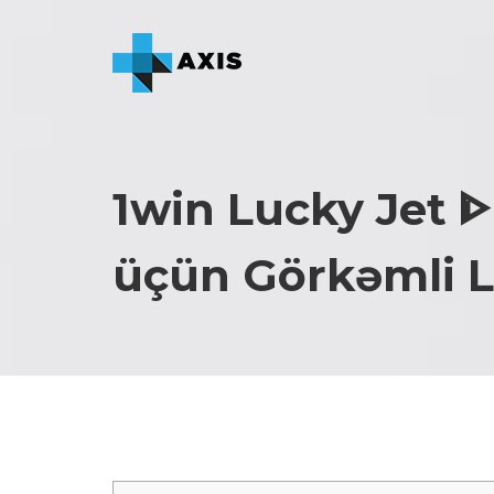
1win Lucky Jet ᐈ
üçün Görkəmli 