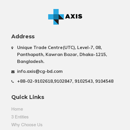
Address
Unique Trade Centre(UTC), Level-7, 08,
Panthapath, Kawran Bazar, Dhaka-1215,
Bangladesh.
info.axis@cg-bd.com
+88-02-9102618,9102847, 9102543, 9104548
Quick Links
Home
3 Entities
Why Choose Us