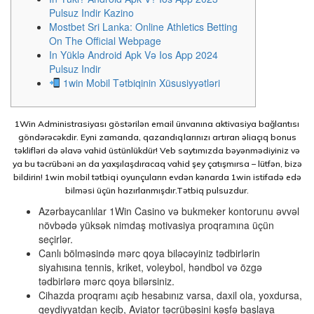
Pulsuz Indir Kazino
Mostbet Sri Lanka: Online Athletics Betting
On The Official Webpage
In Yüklə Android Apk Və Ios App 2024
Pulsuz Indir
1win Mobil Tətbiqinin Xüsusiyyətləri
1Win Administrasiyası göstərilən email ünvanına aktivasiya bağlantısı
göndərəcəkdir. Eyni zamanda, qazandıqlarınızı artıran əliaçıq bonus
təklifləri də əlavə vahid üstünlükdür! Veb saytımızda bəyənmədiyiniz və
ya bu təcrübəni ən da yaxşılaşdıracaq vahid şey çatışmırsa – lütfən, bizə
bildirin! 1win mobil tətbiqi oyunçuların evdən kənarda 1win istifadə edə
bilməsi üçün hazırlanmışdır.Tətbiq pulsuzdur.
Azərbaycanlılar 1Win Casino və bukmeker kontorunu əvvəl
növbədə yüksək nimdaş motivasiya proqramına üçün
seçirlər.
Canlı bölməsində mərc qoya biləcəyiniz tədbirlərin
siyahısına tennis, kriket, voleybol, həndbol və özgə
tədbirlərə mərc qoya bilərsiniz.
Cihazda proqramı açıb hesabınız varsa, daxil ola, yoxdursa,
qeydiyyatdan keçib, Aviator təcrübəsini kəşfə başlaya