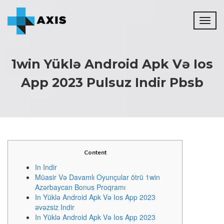
Toggl
naviga
1win Yüklə Android Apk Və Ios
App 2023 Pulsuz Indir Pbsb
Content
In Indir
Müasir Və Davamlı Oyunçular ötrü 1win
Azərbaycan Bonus Proqramı
In Yüklə Android Apk Və Ios App 2023
əvəzsiz Indir
In Yüklə Android Apk Və Ios App 2023