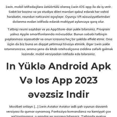
1win, mobil istifadəçilərə üstüörtülü olaraq 1win iOS app ilə də iş verir.
Sabit bir kazino və ya studiya dileri mərcləri qəbul edərək hər vahid
hərəkətin, raundun nəticəsini açıqlayır. Oyunçu VR xüsusiyyətlərindən
dolanma evdən istifadə edərək mahiyyət əyləncəyə qərq olur.
Tətbiqi rəsmi saytdan və ya AppStore-dan yukle bilərsiniz. Proqram
yalnız Apple smartfonlarında mövcuddur. Bunun səbəbi tətbiqin
paylanması siyasətidir və onun icrasına heç bir şəkildə effekt etmir. Ona
üçün də biz buna ən diqqət yetirməyi tövsiyə etmirik. Əgər 1win yukle
istəmirsinizsə, amma yenə də kitab istehsalçısına ziddinə zəfərli gəlmək
lazımdır, mobil versiyadan istifadə edə bilərsiniz.
In Yüklə Android Apk
Və Ios App 2023
əvəzsiz Indir
Mostbet onlayn […] 1win Aviator Aviator adlı şah oyunun davamlı
versiyası ilə qumar oynamaq. Fantaziya komandanız nə kəmiyyət çox
xal toplayarsa, o miqdar ən qazana bilərsniz. Tətbiqdə matçın