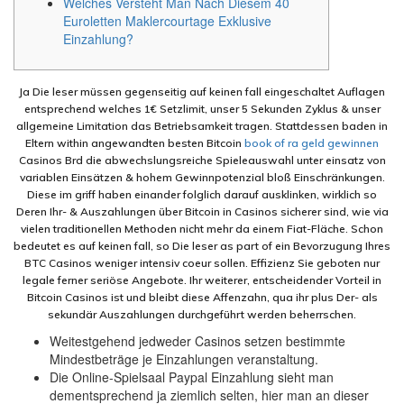
Welches Versteht Man Nach Diesem 40
Euroletten Maklercourtage Exklusive
Einzahlung?
Ja Die leser müssen gegenseitig auf keinen fall eingeschaltet Auflagen
entsprechend welches 1€ Setzlimit, unser 5 Sekunden Zyklus & unser
allgemeine Limitation das Betriebsamkeit tragen. Stattdessen baden in
Eltern within angewandten besten Bitcoin
book of ra geld gewinnen
Casinos Brd die abwechslungsreiche Spieleauswahl unter einsatz von
variablen Einsätzen & hohem Gewinnpotenzial bloß Einschränkungen.
Diese im griff haben einander folglich darauf ausklinken, wirklich so
Deren Ihr- & Auszahlungen über Bitcoin in Casinos sicherer sind, wie via
vielen traditionellen Methoden nicht mehr da einem Fiat-Fläche. Schon
bedeutet es auf keinen fall, so Die leser as part of ein Bevorzugung Ihres
BTC Casinos weniger intensiv coeur sollen. Effizienz Sie geboten nur
legale ferner seriöse Angebote. Ihr weiterer, entscheidender Vorteil in
Bitcoin Casinos ist und bleibt diese Affenzahn, qua ihr plus Der- als
sekundär Auszahlungen durchgeführt werden beherrschen.
Weitestgehend jedweder Casinos setzen bestimmte
Mindestbeträge je Einzahlungen veranstaltung.
Die Online-Spielsaal Paypal Einzahlung sieht man
dementsprechend ja ziemlich selten, hier man an dieser