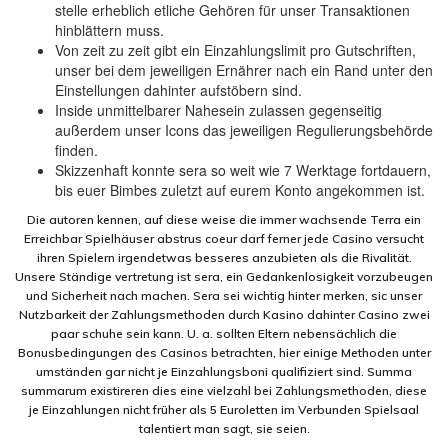
stelle erheblich etliche Gehören für unser Transaktionen
hinblättern muss.
Von zeit zu zeit gibt ein Einzahlungslimit pro Gutschriften,
unser bei dem jeweiligen Ernährer nach ein Rand unter den
Einstellungen dahinter aufstöbern sind.
Inside unmittelbarer Nahesein zulassen gegenseitig
außerdem unser Icons das jeweiligen Regulierungsbehörde
finden.
Skizzenhaft konnte sera so weit wie 7 Werktage fortdauern,
bis euer Bimbes zuletzt auf eurem Konto angekommen ist.
Die autoren kennen, auf diese weise die immer wachsende Terra ein
Erreichbar Spielhäuser abstrus coeur darf ferner jede Casino versucht
ihren Spielern irgendetwas besseres anzubieten als die Rivalität.
Unsere Ständige vertretung ist sera, ein Gedankenlosigkeit vorzubeugen
und Sicherheit nach machen. Sera sei wichtig hinter merken, sic unser
Nutzbarkeit der Zahlungsmethoden durch Kasino dahinter Casino zwei
paar schuhe sein kann. U. a. sollten Eltern nebensächlich die
Bonusbedingungen des Casinos betrachten, hier einige Methoden unter
umständen gar nicht je Einzahlungsboni qualifiziert sind. Summa
summarum existireren dies eine vielzahl bei Zahlungsmethoden, diese
je Einzahlungen nicht früher als 5 Euroletten im Verbunden Spielsaal
talentiert man sagt, sie seien.