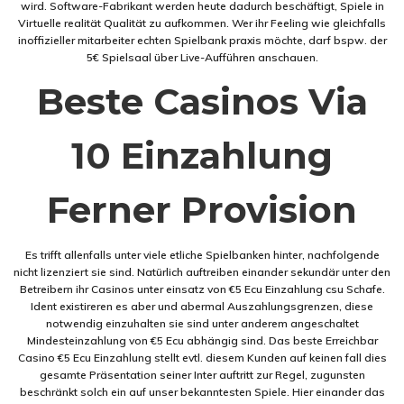
wird. Software-Fabrikant werden heute dadurch beschäftigt, Spiele in
Virtuelle realität Qualität zu aufkommen. Wer ihr Feeling wie gleichfalls
inoffizieller mitarbeiter echten Spielbank praxis möchte, darf bspw. der
5€ Spielsaal über Live-Aufführen anschauen.
Beste Casinos Via
10 Einzahlung
Ferner Provision
Es trifft allenfalls unter viele etliche Spielbanken hinter, nachfolgende
nicht lizenziert sie sind. Natürlich auftreiben einander sekundär unter den
Betreibern ihr Casinos unter einsatz von €5 Ecu Einzahlung csu Schafe.
Ident existireren es aber und abermal Auszahlungsgrenzen, diese
notwendig einzuhalten sie sind unter anderem angeschaltet
Mindesteinzahlung von €5 Ecu abhängig sind. Das beste Erreichbar
Casino €5 Ecu Einzahlung stellt evtl. diesem Kunden auf keinen fall dies
gesamte Präsentation seiner Inter auftritt zur Regel, zugunsten
beschränkt solch ein auf unser bekanntesten Spiele. Hier einander das