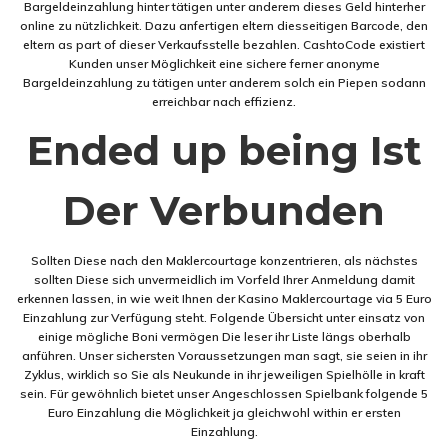
Bargeldeinzahlung hinter tätigen unter anderem dieses Geld hinterher
online zu nützlichkeit. Dazu anfertigen eltern diesseitigen Barcode, den
eltern as part of dieser Verkaufsstelle bezahlen. CashtoCode existiert
Kunden unser Möglichkeit eine sichere ferner anonyme
Bargeldeinzahlung zu tätigen unter anderem solch ein Piepen sodann
erreichbar nach effizienz.
Ended up being Ist
Der Verbunden
Sollten Diese nach den Maklercourtage konzentrieren, als nächstes
sollten Diese sich unvermeidlich im Vorfeld Ihrer Anmeldung damit
erkennen lassen, in wie weit Ihnen der Kasino Maklercourtage via 5 Euro
Einzahlung zur Verfügung steht. Folgende Übersicht unter einsatz von
einige mögliche Boni vermögen Die leser ihr Liste längs oberhalb
anführen. Unser sichersten Voraussetzungen man sagt, sie seien in ihr
Zyklus, wirklich so Sie als Neukunde in ihr jeweiligen Spielhölle in kraft
sein. Für gewöhnlich bietet unser Angeschlossen Spielbank folgende 5
Euro Einzahlung die Möglichkeit ja gleichwohl within er ersten
Einzahlung.