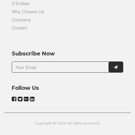
3 Entities
Why Choose Us
Company
Contact
Subscribe Now
Follow Us
Copyright © 2016. All rights reserved.