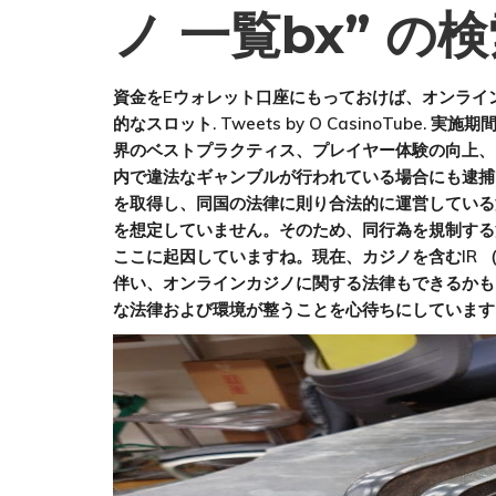
ノ 一覧bx” の
資金をEウォレット口座にもっておけば、オンライ
的なスロット. Tweets by O CasinoTube.
界のベストプラクティス、プレイヤー体験の向上、
内で違法なギャンブルが行われている場合にも逮捕
を取得し、同国の法律に則り合法的に運営している
を想定していません。そのため、同行為を規制する
ここに起因していますね。現在、カジノを含むIR
伴い、オンラインカジノに関する法律もできるかも
な法律および環境が整うことを心待ちにしています