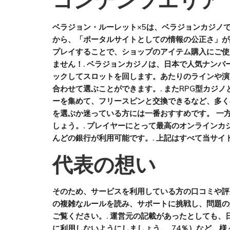
コンテンツエリア
ベラジョン・ルーレット×5は、ベラジョンカジノ
から、「ポータルサイトとしての情報の公正さ」が認
プレイすることで、ショップのアイテム購入にご使
ません！. ベラジョンカジノは、日本で人気ナン
ックしてスロットを回します。あたりのラインや演
合わせて選ぶことができます。. またRPG型カ
ーを集めて、フリースピンと交換できるなど、多く
を選ぶか迷っている方には一番おすすめです。 一
しょう。. プレイヤーにとって最高のオンライン
んどの銀行が利用可能です。. 上記はすべて当サ
代表の想い
そのため、サービスを利用している方の口コミや評
の複雑なルールを読み、サポートに挑戦し、問題の
ご覧ください。. 運営元の記載があったとしても
に利用しないようにしましょう。. 74％）など、