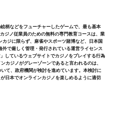
の絵柄などをフューチャーしたゲームで、最も基本
時間. オンラインカジノ従業員のための無料の専門教育コースは、業
ンカジに限らず、麻雀やスポーツ賭博など、日本国
海外で厳しく管理・発行されている運営ライセンス
営」しているウェブサイトでカジノをプレイする行為
インカジノがグレーゾーンであると言われるのは、
ついて、政府機関が検討を進めています。本検討に
まが日本でオンラインカジノを楽しめるように適切