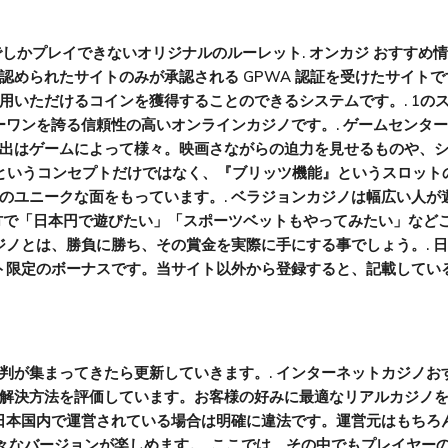
でしかプレイできないオリジナルのルーレット. オンカジ おすすめ
められたサイトのみが承認される GPWA 認証を受けたサイトで
用いただけるコインを獲得することのできるシステムです。. 1の
バーワンを誇る信頼性の高いオンラインカジノです。. ゲームセンタ
出はゲームによって様々。映画さながらの迫力を見せるものや、
ジノというコンセプトだけではなく、『ブリッツ機能』というスロッ
のユニークな面をもっています。. ベラジョンカジノは幅広い人が
方で「日本円で遊びたい」「スポーツベットもやってみたい」など
カジノとは、勝負に勝ち、その賞金を実際に手にする事でしょう。. 
イト限定のボーナスです。当サイト以外から登録すると、記載してい
判が集まってきたら更新していきます。. インターネットカジノお
解決方法を評価しています。お客様の好みに最適なリアルカジノ
、日本国内で運営されている場合は明確に違法です。運営元はもちろ
様々なバージョンが楽しめます。. ここでは、その中でもプレイヤ