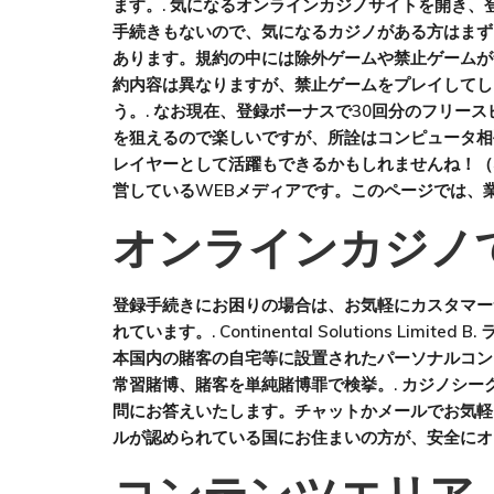
ます。. 気になるオンラインカジノサイトを開き
手続きもないので、気になるカジノがある方はまず
あります。規約の中には除外ゲームや禁止ゲームが
約内容は異なりますが、禁止ゲームをプレイしてし
う。. なお現在、登録ボーナスで30回分のフリー
を狙えるので楽しいですが、所詮はコンピュータ相
レイヤーとして活躍もできるかもしれませんね！（^
営しているWEBメディアです。このページでは、
オンラインカジノ
登録手続きにお困りの場合は、お気軽にカスタマー
れています。. Continental Solutions
本国内の賭客の自宅等に設置されたパーソナルコン
常習賭博、賭客を単純賭博罪で検挙。. カジノシ
問にお答えいたします。チャットかメールでお気軽
ルが認められている国にお住まいの方が、安全にオ