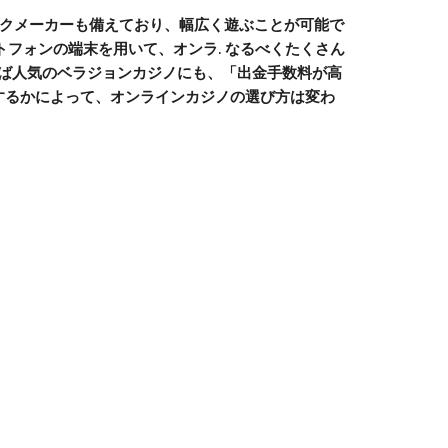
るブックメーカーも備えており、幅広く遊ぶことが可能で
フォンの端末を用いて、オンラ. なるべくたくさん
例えば人気のベラジョンカジノにも、「出金手数料が高
するかによって、オンラインカジノの選び方は変わ