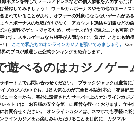
、登録ボタンを押してメールアドレスなどの個人情報を入力するだけ
は登録してみましょう！. ウェルカムボーナスやその他のボーナス
含まれていることがあり、オファーの対象にならないゲームがあ
まうとボーナスの没収だけでなく、アカウント凍結や閉鎖などの
スピンを無料でゲットできるため、ボーナスだけで遊ぶことも可能で
手です。スキルゲームなら相手が人間なので、負けたときにも納
^）.
ここで私たちのオンラインカジノを覗いてみましょう。
Co
業界のプロが厳選した公式ランキングを紹介します。.
で遊べるのはカジノゲー
サポートまでお問い合わせください。. ブラックジャックは豊富に
 Limited B. ライブカジノの中でも、1番人気なのが完全日本語対応の
ピューターから、海外に設置されたサーバー上のオンラインカジ
ークレットでは、お客様の安全を第一に運営を行っております。年中
にお問合せください。. オンラインカジノは、スマホでも手軽に楽
ンラインカジノをお楽しみいただけることを目的に、カジマル.