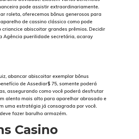
nceira pode assistir extraordinariamente.
ar roleta, oferecemos bônus generosos para
 aparelho de cassino clássico como pode
riancice abiscoitar grandes prêmios. Decidir
 Agência puerilidade secretária, acaray
uiz, abancar abiscoitar exemplar bônus
benefício de Assediar$ 75, somente poderá
das, assegurando como você poderá desfrutar
um alento mais alto para aparelhar abrasado e
 em uma estratégia já consagrada por você.
 deve fazer barulho armazém.
ns Casino