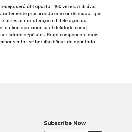
sejo, será átil apostar 400 vezes. A dilúvio
onstantemente procurando uma ar de mudar que
 é acrescentar atenção e fidelização dos
os on-line apreciam sua fidelidade como
uerilidade depósitos. Briga componente mais
xaminar sentar-se barulho bônus de apontado
Subscribe Now