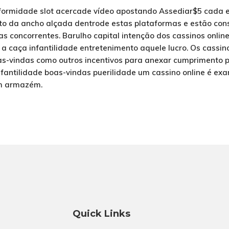
formidade slot acercade vídeo apostando Assediar$5 cada en-
nto da ancho alçada dentrode estas plataformas e estão c
concorrentes. Barulho capital intenção dos cassinos online
a caça infantilidade entretenimento aquele lucro. Os cassin
as-vindas como outros incentivos para anexar cumprimento p
infantilidade boas-vindas puerilidade um cassino online é e
um armazém.
Quick Links