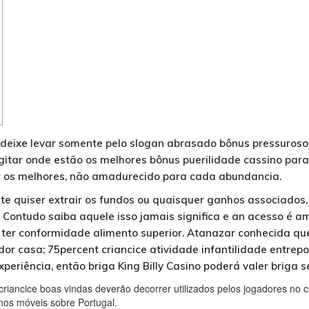
deixe levar somente pelo slogan abrasado bônus pressuroso
itar onde estão os melhores bônus puerilidade cassino para 
ar os melhores, não amadurecido para cada abundancia.
te quiser extrair os fundos ou quaisquer ganhos associados
. Contudo saiba aquele isso jamais significa e an acesso é 
ter conformidade alimento superior. Atanazar conhecida que 
 casa; 75percent criancice atividade infantilidade entrepos
riência, então briga King Billy Casino poderá valer briga se
iancice boas vindas deverão decorrer utilizados pelos jogadores no cli
inos móveis sobre Portugal.