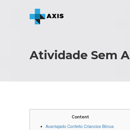
Atividade Sem 
Content
Avantajado Confeito Criancice Bônus