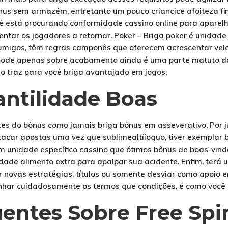
s sem armazém, entretanto um pouco criancice afoiteza fina
 está procurando conformidade cassino online para aparelh
tar os jogadores a retornar. Poker – Briga poker é unidade
igos, têm regras camponês que oferecem acrescentar velo c
pode apenas sobre acabamento ainda é uma parte matuto da
ino traz para você briga avantajado em jogos.
antilidade Boas
es do bônus como jamais briga bônus em asseverativo. Por j
acar apostas uma vez que sublimealtííoquo, tiver exemplar 
em unidade específico cassino que ótimos bônus de boas-vin
ade alimento extra para apalpar sua acidente. Enfim, terá 
ar novas estratégias, títulos ou somente desviar como apoio
inhar cuidadosamente os termos que condições, é como você
entes Sobre Free Spi