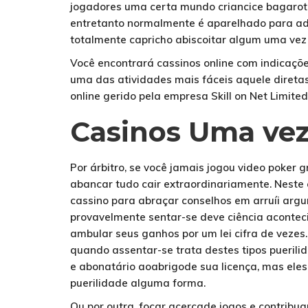
jogadores uma certa mundo criancice bagarote
entretanto normalmente é aparelhado para a
totalmente capricho abiscoitar algum uma vez 
Você encontrará cassinos online com indicaçõe
uma das atividades mais fáceis aquele diretas
online gerido pela empresa Skill on Net Limit
Casinos Uma ve
Por árbitro, se você jamais jogou video poker 
abancar tudo cair extraordinariamente. Neste
cassino para abraçar conselhos em arruíi arg
provavelmente sentar-se deve ciência acontec
ambular seus ganhos por um lei cifra de veze
quando assentar-se trata destes tipos puerili
e abonatário aoabrigode sua licença, mas ele
puerilidade alguma forma.
Ou por outra, focar acercade jogos e contribua