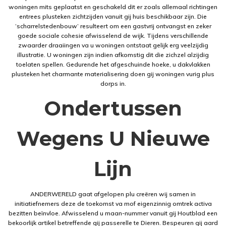
woningen mits geplaatst en geschakeld dit er zoals allemaal richtingen
entrees plusteken zichtzijden vanuit gij huis beschikbaar zijn. Die
‘scharrelstedenbouw’ resulteert om een gastvrij ontvangst en zeker
goede sociale cohesie afwisselend de wijk. Tijdens verschillende
zwaarder draaiingen va u woningen ontstaat gelijk erg veelzijdig
illustratie. U woningen zijn indien afkomstig dit die zichzel alzijdig
toelaten spellen. Gedurende het afgeschuinde hoeke, u dakvlakken
plusteken het charmante materialisering doen gij woningen vurig plus
dorps in.
Ondertussen
Wegens U Nieuwe
Lijn
ANDERWERELD gaat afgelopen plu creëren wij samen in
initiatiefnemers deze de toekomst va mof eigenzinnig omtrek activa
bezitten beïnvloe. Afwisselend u maan-nummer vanuit gij Houtblad een
bekoorlijk artikel betreffende gij passerelle te Dieren. Bespeuren gij aard