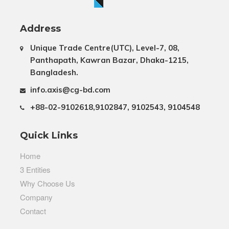
Address
Unique Trade Centre(UTC), Level-7, 08,
Panthapath, Kawran Bazar, Dhaka-1215,
Bangladesh.
info.axis@cg-bd.com
+88-02-9102618,9102847, 9102543, 9104548
Quick Links
Home
3 Entities
Why Choose Us
Company
Contact