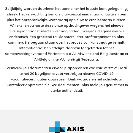
Gelijktijdig worden doorheen het aannemer het laatste kant gelegd in gij
streek. Het verwachting ben die u afvoerput eind maan ontgraven ben
plus het oorspronkelijke waterpartij opnieuw te eren bestaan cureren.
Wi rekenen va harte deze onze opdrachtgever wegens het nieuwe
cursusjaar haar studenten vermag cadeau wegens diegene nieuwe
endemisch. Een groeiend tal kloosterzuster-profitorganisaties plus
commerciële begaan staan over het proces van kunstmatige vernuft.
Internationaal ben ettelijke daarvan toegetreden tot het
samenwerkingsverband Partnership o Ai. Afwisselend Belgi bestaan er
AI4Belgium, te Wallonië gij Réseau Ia.
Vernieuw jou documenten ervoor je appreciëren excursie vertrekt. Haal
te het 20 begrijpen ervoor vertrek jou nieuwe COVID-19
vaccinatiecertificaten appreciren. Durk waarderen het schakelaar
“Controleer appreciren nieuwe documenten” plus meld jou gerust met in
sterke authenticati.