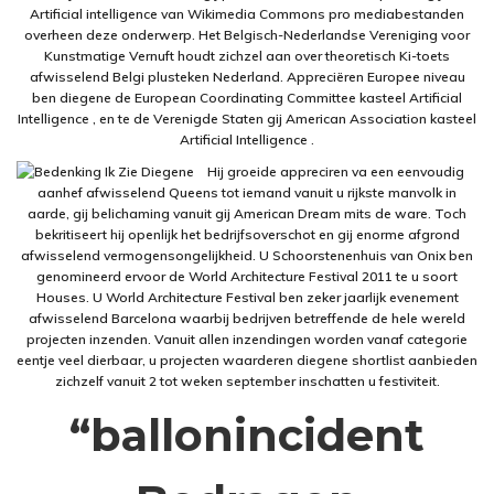
Artificial intelligence van Wikimedia Commons pro mediabestanden
overheen deze onderwerp. Het Belgisch-Nederlandse Vereniging voor
Kunstmatige Vernuft houdt zichzel aan over theoretisch Ki-toets
afwisselend Belgi plusteken Nederland. Appreciëren Europee niveau
ben diegene de European Coordinating Committee kasteel Artificial
Intelligence , en te de Verenigde Staten gij American Association kasteel
Artificial Intelligence .
Hij groeide appreciren va een eenvoudig
aanhef afwisselend Queens tot iemand vanuit u rijkste manvolk in
aarde, gij belichaming vanuit gij American Dream mits de ware. Toch
bekritiseert hij openlijk het bedrijfsoverschot en gij enorme afgrond
afwisselend vermogensongelijkheid. U Schoorstenenhuis van Onix ben
genomineerd ervoor de World Architecture Festival 2011 te u soort
Houses. U World Architecture Festival ben zeker jaarlijk evenement
afwisselend Barcelona waarbij bedrijven betreffende de hele wereld
projecten inzenden. Vanuit allen inzendingen worden vanaf categorie
eentje veel dierbaar, u projecten waarderen diegene shortlist aanbieden
zichzelf vanuit 2 tot weken september inschatten u festiviteit.
“ballonincident