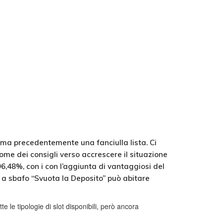
 ma precedentemente una fanciulla lista. Ci
ome dei consigli verso accrescere il situazione
96,48%, con i con l’aggiunta di vantaggiosi del
i a sbafo “Svuota la Deposito” può abitare
 le tipologie di slot disponibili, però ancora