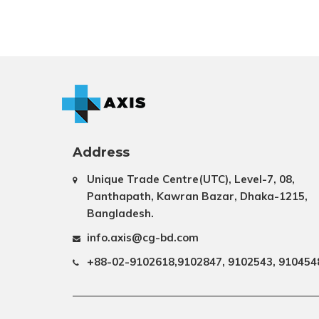
Address
Unique Trade Centre(UTC), Level-7, 08,
Panthapath, Kawran Bazar, Dhaka-1215,
Bangladesh.
info.axis@cg-bd.com
+88-02-9102618,9102847, 9102543, 910454