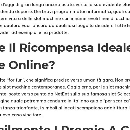
 d’oggi di gran lunga ancora usato, verso la sua evidente elast
dendo deporre. Dei bravi programmatori informatici, quali so
ere vita a delle slot machine con innumerevoli linee di occhia
e qualora vuoi, ancora da qualsiasi luogo tu desideri. Tutte l
ovider ad esempio le ha prodotte.
e Il Ricompensa Idea
e Online?
te “for fun”, che significa preciso verso umanità gara. Non p
e slot machine contemporanee. Oggigiorno, per le slot machine
te, posto verso punto da NetEnt sulla sua famosa slot Sciocc
ine quale potremmo condurre in italiano quale “per scarica”. 
ostanza trionfante, i simboli allineati scompaiono addirittura
ova caso vincitore.
cilmente I Premio A G