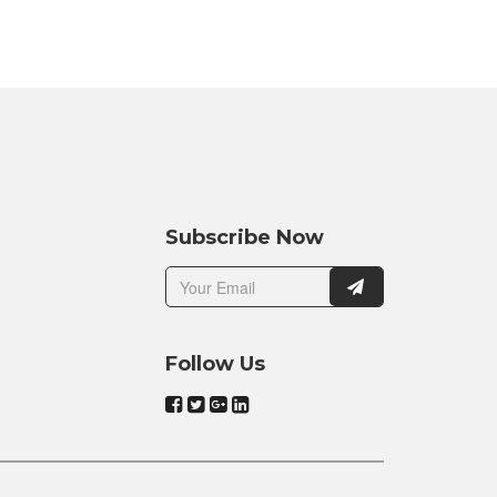
Subscribe Now
Follow Us