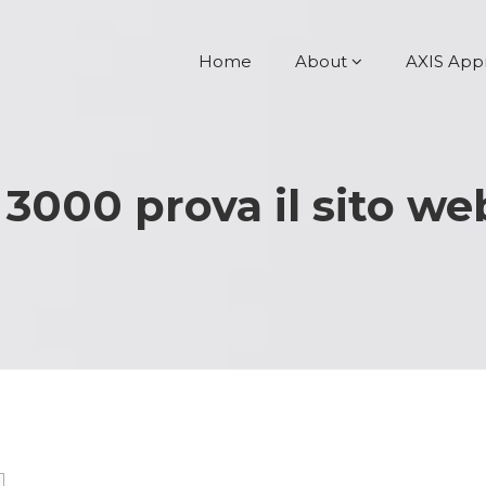
Home
About
AXIS App
 3000 prova il sito w