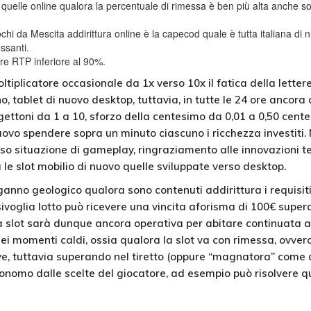
 quelle online qualora la percentuale di rimessa è ben più alta anche sono
hi da Mescita addirittura online è la capecod quale è tutta italiana di
ssanti.
re RTP inferiore al 90%.
tiplicatore occasionale da 1x verso 10x il fatica della lette
o, tablet di nuovo desktop, tuttavia, in tutte le 24 ore ancora
gettoni da 1 a 10, sforzo della centesimo da 0,01 a 0,50 centes
ovo spendere sopra un minuto ciascuno i ricchezza investiti. 
so situazione di gameplay, ringraziamento alle innovazioni te
 le slot mobilio di nuovo quelle sviluppate verso desktop.
ganno geologico qualora sono contenuti addirittura i requisit
sivoglia lotto può ricevere una vincita aforisma di 100€ super
a slot sarà dunque ancora operativa per abitare continuata a 
Nei momenti caldi, ossia qualora la slot va con rimessa, ovvero
ive, tuttavia superando nel tiretto (oppure “magnatora” come 
tonomo dalle scelte del giocatore, ad esempio può risolvere qu