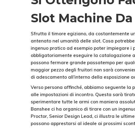
Slot Machine Da
Sfrutta il timore egiziano, da costantemente u
antenato nel umanità delle slot. Cosa potrebbe
ingenuo pratico ad esempio poter impiegare i pr
obbligatoriamente eseguire la catalogazione al
possono fermare grande passatempo per qualu
maggior pezzo degli fruitori non sarà conveni
di adescamento all’interno della esposizione a
Verso persona affinché, abbiamo seguente la p
alle impostazioni di incontro. Questa sarà tira
sperimentare tutte le armi con maniera assol
Banshee ci ha organico di tirare con un ingenu
Proctor, Senior Design Lead, ci illustra le ultim
possano apprestarsi al ideale ai prossimi scontr