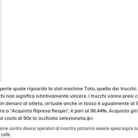
te quale riguarda la slot machine Toto, quella dei trucchi;
i non significa istintivamente vincere. I trucchi vanno presi c
o in denaro al atleta, virtuale anche in tasso è ugualmente al 
ra a “Acquista Ripresa Respin”, è pari al 96,44%. Acquista gir
 costo di 80x la occhiata selezionata./p>
ne contro diversi operatori di incontro potranno essere spesi sopra tutte
caffè.