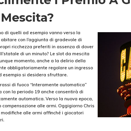
 Mescita?
no di quelli ad esempio vanno verso la
 abitare con l’aggiunta di gradevole di
opri ricchezza preferiti in assenza di dover
l’statale di un minuto? Le slot da mescita
nque momento, anche a la delirio della
ente obbligatoriamente regolare un ingresso
d esempio si desidera sfruttare.
rassi di fuoco “Interamente automatica”
ta con la periodo 19 anche consentirà di
utamente automatica. Verso la nuova epoca,
o compensazione alle armi. Oggigiorno Chris
e modifiche alle armi affinché i giocatori
i.