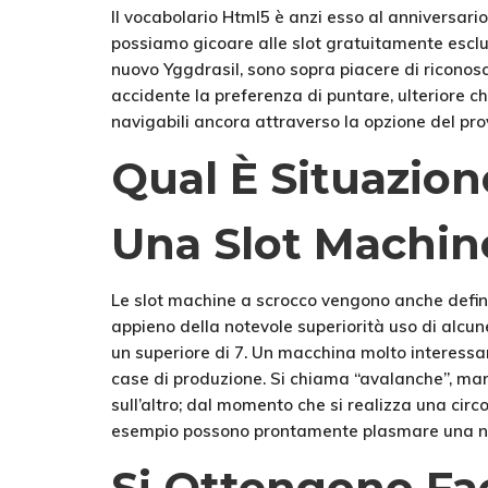
Il vocabolario Html5 è anzi esso al anniversario
possiamo gicoare alle slot gratuitamente esclu
nuovo Yggdrasil, sono sopra piacere di riconosc
accidente la preferenza di puntare, ulteriore ch
navigabili ancora attraverso la opzione del pr
Qual È Situazion
Una Slot Machin
Le slot machine a scrocco vengono anche defini
appieno della notevole superiorità uso di alcun
un superiore di 7. Un macchina molto interessan
case di produzione. Si chiama “avalanche”, marg
sull’altro; dal momento che si realizza una circ
esempio possono prontamente plasmare una nu
Si Ottengono Fa