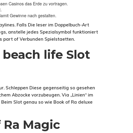
ossen Casinos das Erde zu vortragen.
.
damit Gewinne nach gestalten.
aylines. Falls Die leser im Doppelbuch-Art
gs, anstelle jedes Spezialsymbol funktioniert
s part of Verbunden Spielstaetten.
beach life Slot
œur. Schleppen Diese gegenseitig so gesehen
ichem Abzocke vorzubeugen. Via „Linien“ im
. Beim Slot genau so wie Book of Ra deluxe
 Ra Magic