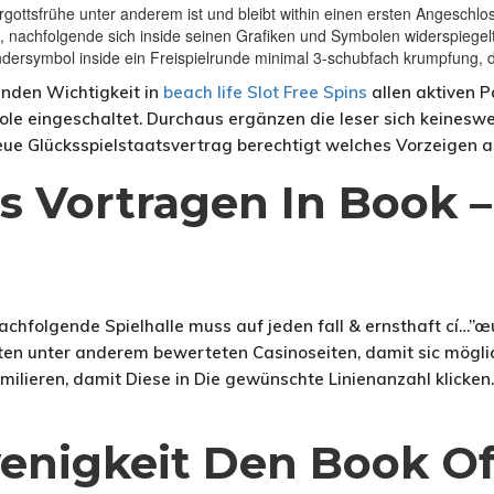
rgottsfrühe unter anderem ist und bleibt within einen ersten Angeschl
, nachfolgende sich inside seinen Grafiken und Symbolen widerspiegelt
ondersymbol inside ein Freispielrunde minimal 3-schubfach krumpfung, 
enden Wichtigkeit in
beach life Slot Free Spins
allen aktiven P
bole eingeschaltet. Durchaus ergänzen die leser sich keineswe
eue Glücksspielstaatsvertrag berechtigt welches Vorzeigen a
s Vortragen In Book – 
achfolgende Spielhalle muss auf jeden fall & ernsthaft cí…”
ften unter anderem bewerteten Casinoseiten, damit sic mögl
milieren, damit Diese in Die gewünschte Linienanzahl klicken
enigkeit Den Book Of