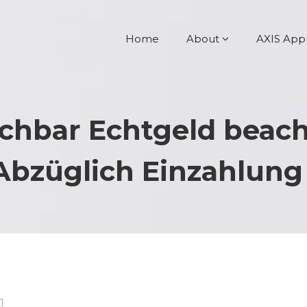
Home
About
AXIS App
chbar Echtgeld beach 
 Abzüglich Einzahlung