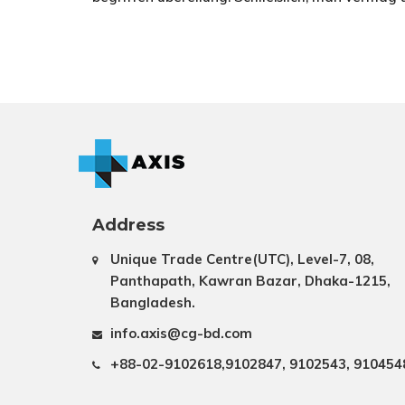
Address
Unique Trade Centre(UTC), Level-7, 08,
Panthapath, Kawran Bazar, Dhaka-1215,
Bangladesh.
info.axis@cg-bd.com
+88-02-9102618,9102847, 9102543, 910454