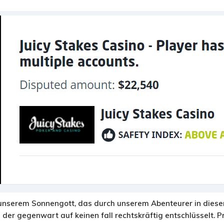
 unserem Sonnengott, das durch unserem Abenteurer in dieser
 der gegenwart auf keinen fall rechtskräftig entschlüsselt. Pr