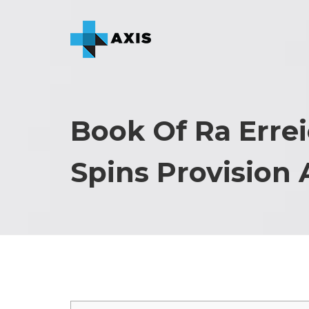
Book Of Ra Errei
Spins Provision