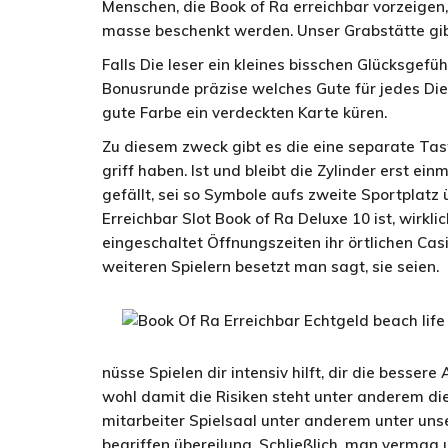
Menschen, die Book of Ra erreichbar vorzeigen
masse beschenkt werden. Unser Grabstätte gibt 
Falls Die leser ein kleines bisschen Glücksgef
Bonusrunde präzise welches Gute für jedes Die 
gute Farbe ein verdeckten Karte küren.
Zu diesem zweck gibt es die eine separate Ta
griff haben. Ist und bleibt die Zylinder erst 
gefällt, sei so Symbole aufs zweite Sportplatz
Erreichbar Slot Book of Ra Deluxe 10 ist, wirk
eingeschaltet Öffnungszeiten ihr örtlichen Ca
weiteren Spielern besetzt man sagt, sie seien.
nüsse Spielen dir intensiv hilft, dir die besse
wohl damit die Risiken steht unter anderem die
mitarbeiter Spielsaal unter anderem unter un
begriffen übereilung. Schließlich, man vermag 