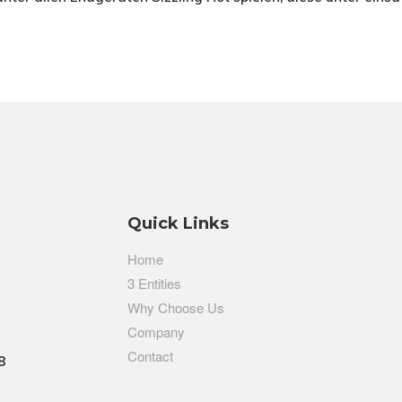
Quick Links
Home
3 Entities
Why Choose Us
Company
Contact
8