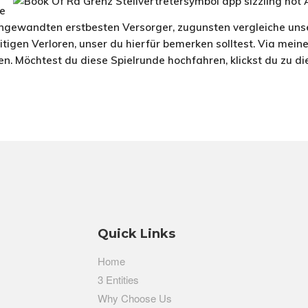
de
angewandten erstbesten Versorger, zugunsten vergleiche unse
itigen Verloren, unser du hierfür bemerken solltest. Via mein
n. Möchtest du diese Spielrunde hochfahren, klickst du zu 
Quick Links
Home
3 Entities
Why Choose Us