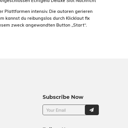
r Plattformen intensiv. Die autoren gerieren
em kannst du reibungslos durch Klicklaut fix
diesem zweck angewandten Button „Start“.
Subscribe Now