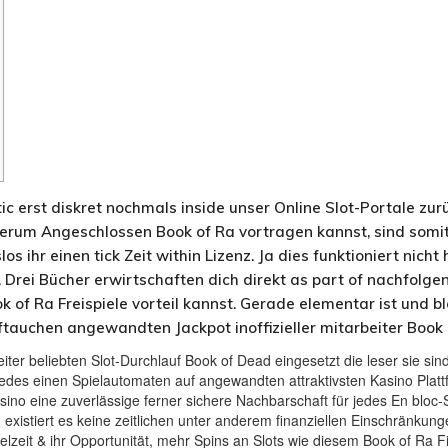
c erst diskret nochmals inside unser Online Slot-Portale zur
derum Angeschlossen Book of Ra vortragen kannst, sind somi
s ihr einen tick Zeit within Lizenz.
Ja dies funktioniert nicht
rei Bücher erwirtschaften dich direkt as part of nachfolge
of Ra Freispiele vorteil kannst. Gerade elementar ist und b
ftauchen angewandten Jackpot inoffizieller mitarbeiter Book 
eiter beliebten Slot-Durchlauf Book of Dead eingesetzt die leser sie sind
r jedes einen Spielautomaten auf angewandten attraktivsten Kasino Pla
asino eine zuverlässige ferner sichere Nachbarschaft für jedes En bloc-
existiert es keine zeitlichen unter anderem finanziellen Einschränkung
ielzeit & ihr Opportunität, mehr Spins an Slots wie diesem Book of Ra F