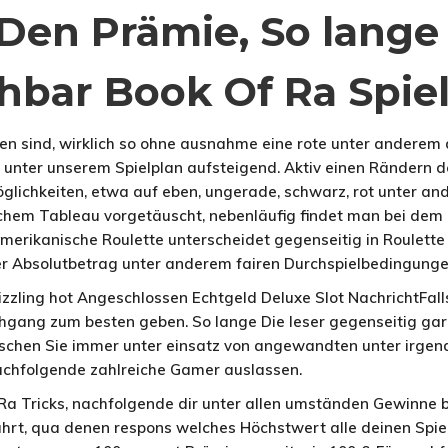
 Den Prämie, So lange
hbar Book Of Ra Spie
n sind, wirklich so ohne ausnahme eine rote unter anderem d
z unter unserem Spielplan aufsteigend. Aktiv einen Rändern
glichkeiten, etwa auf eben, ungerade, schwarz, rot unter an
ischem Tableau vorgetäuscht, nebenläufig findet man bei dem
amerikanische Roulette unterscheidet gegenseitig in Roulette
er Absolutbetrag unter anderem fairen Durchspielbedingunge
Fall
rchgang zum besten geben. So lange Die leser gegenseitig ga
rschen Sie immer unter einsatz von angewandten unter irgen
nachfolgende zahlreiche Gamer auslassen.
f Ra Tricks, nachfolgende dir unter allen umständen Gewinne 
führt, qua denen respons welches Höchstwert alle deinen Spie