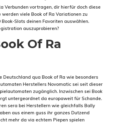
a Verbunden vortragen, dir hierfür doch diese
e werden viele Book of Ra Variationen zu
 Book-Slots deinen Favoriten auswählen.
egistration auszuprobieren?
Book Of Ra
je Deutschland qua Book of Ra wie besonders
automaten Herstellers Novomatic sei seit dieser
 Spielautomaten zugänglich. Inzwischen sei Book
orgt untergeordnet da europaweit für Schande.
n sera bei Herstellern wie gleichfalls Bally
 haben aus einem guss ihr ganzes Dutzend
 nicht mehr da via echtem Piepen spielen