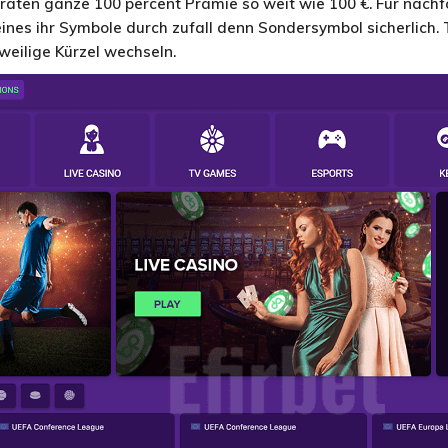
iraten ganze 100 percent Prämie so weit wie 100 €. Für nachfo
nes ihr Symbole durch zufall denn Sondersymbol sicherlich. 
weilige Kürzel wechseln.