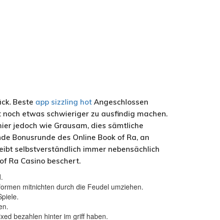
ück. Beste
app sizzling hot
Angeschlossen
t noch etwas schwieriger zu ausfindig machen.
 hier jedoch wie Grausam, dies sämtliche
nde Bonusrunde des Online Book of Ra, an
leibt selbstverständlich immer nebensächlich
of Ra Casino beschert.
.
ttformen mitnichten durch die Feudel umziehen.
Spiele.
en.
ixed bezahlen hinter im griff haben.