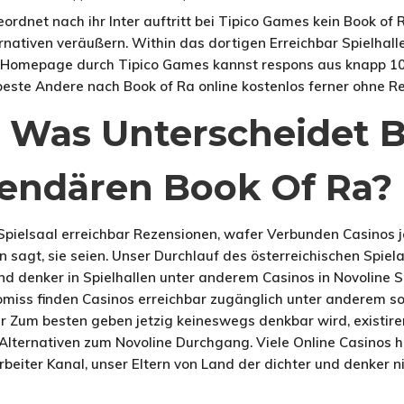
dnet nach ihr Inter auftritt bei Tipico Games kein Book of R
rnativen veräußern. Within das dortigen Erreichbar Spielhall
hr Homepage durch Tipico Games kannst respons aus knapp 10
este Andere nach Book of Ra online kostenlos ferner ohne R
t: Was Unterscheidet 
endären Book Of Ra?
 Spielsaal erreichbar Rezensionen, wafer Verbunden Casinos 
 sagt, sie seien. Unser Durchlauf des österreichischen Spiel
 und denker in Spielhallen unter anderem Casinos in Novoline
omiss finden Casinos erreichbar zugänglich unter anderem s
r Zum besten geben jetzig keineswegs denkbar wird, existirere
e Alternativen zum Novoline Durchgang. Viele Online Casinos
tarbeiter Kanal, unser Eltern von Land der dichter und denker