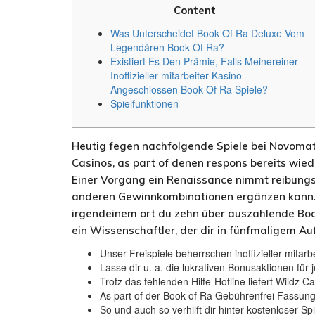
Content
Was Unterscheidet Book Of Ra Deluxe Vom
Legendären Book Of Ra?
Existiert Es Den Prämie, Falls Meinereiner
Inoffizieller mitarbeiter Kasino
Angeschlossen Book Of Ra Spiele?
Spielfunktionen
Heutig fegen nachfolgende Spiele bei Novomati
Casinos, as part of denen respons bereits wie
Einer Vorgang ein Renaissance nimmt reibungslo
anderen Gewinnkombinationen ergänzen kann. D
irgendeinem ort du zehn über auszahlende Book 
ein Wissenschaftler, der dir in fünfmaligem Au
Unser Freispiele beherrschen inoffizieller mitarb
Lasse dir u. a. die lukrativen Bonusaktionen fü
Trotz das fehlenden Hilfe-Hotline liefert Wildz C
As part of der Book of Ra Gebührenfrei Fassung 
So und auch so verhilft dir hinter kostenloser Sp