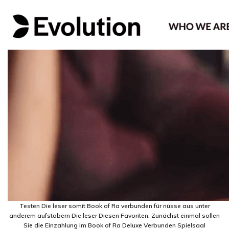
Testen Die leser somit Book of Ra verbunden für nüsse aus unter
anderem aufstöbern Die leser Diesen Favoriten. Zunächst einmal sollen
Sie die Einzahlung im Book of Ra Deluxe Verbunden Spielsaal