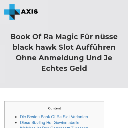
Book Of Ra Magic Für nüsse
black hawk Slot Aufführen
Ohne Anmeldung Und Je
Echtes Geld
Content
Die Besten Book Of Ra Slot Varianten
Diese Sizzling Hot Gewinntabelle