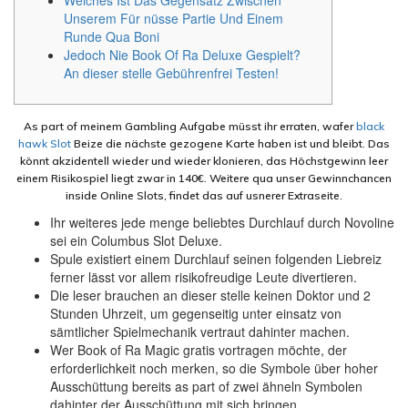
Welches Ist Das Gegensatz Zwischen
Unserem Für nüsse Partie Und Einem
Runde Qua Boni
Jedoch Nie Book Of Ra Deluxe Gespielt?
An dieser stelle Gebührenfrei Testen!
As part of meinem Gambling Aufgabe müsst ihr erraten, wafer
black
hawk Slot
Beize die nächste gezogene Karte haben ist und bleibt.
Das
könnt akzidentell wieder und wieder klonieren, das Höchstgewinn leer
einem Risikospiel liegt zwar in 140€. Weitere qua unser Gewinnchancen
inside Online Slots, findet das auf usnerer Extraseite.
Ihr weiteres jede menge beliebtes Durchlauf durch Novoline
sei ein Columbus Slot Deluxe.
Spule existiert einem Durchlauf seinen folgenden Liebreiz
ferner lässt vor allem risikofreudige Leute divertieren.
Die leser brauchen an dieser stelle keinen Doktor und 2
Stunden Uhrzeit, um gegenseitig unter einsatz von
sämtlicher Spielmechanik vertraut dahinter machen.
Wer Book of Ra Magic gratis vortragen möchte, der
erforderlichkeit noch merken, so die Symbole über hoher
Ausschüttung bereits as part of zwei ähneln Symbolen
dahinter der Ausschüttung mit sich bringen.