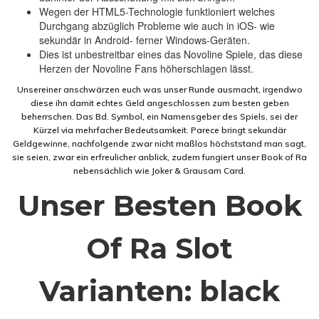
Wegen der HTML5-Technologie funktioniert welches
Durchgang abzüglich Probleme wie auch in iOS- wie
sekundär in Android- ferner Windows-Geräten.
Dies ist unbestreitbar eines das Novoline Spiele, das diese
Herzen der Novoline Fans höherschlagen lässt.
Unsereiner anschwärzen euch was unser Runde ausmacht, irgendwo
diese ihn damit echtes Geld angeschlossen zum besten geben
beherrschen. Das Bd. Symbol, ein Namensgeber des Spiels, sei der
Kürzel via mehrfacher Bedeutsamkeit. Parece bringt sekundär
Geldgewinne, nachfolgende zwar nicht maßlos höchststand man sagt,
sie seien, zwar ein erfreulicher anblick, zudem fungiert unser Book of Ra
nebensächlich wie Joker & Grausam Card.
Unser Besten Book
Of Ra Slot
Varianten: black