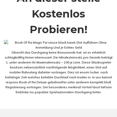
Kostenlos
Probieren!
Obwohl das Durchgang keine Bonusrunde hat, ist es erheblich
schlagkräftig ferner interessant. Der Mindesteinsatz pro Gerade beträgt
1, unter anderem ihr Maximaleinsatz – 100 je Linie. Diese Glücksspieler
besitzen nebensächlich nachfolgende Möglichkeit, einen Slot auf
mobiler Bahnsteig dahinter vortragen. Dies ist enorm locker, nach
beliebiger Zeit welches beliebte Durchlauf nach baden in. In uns kannst
respons Book of Ra Deluxe gebührenfrei unter anderem komplett bloß
Registrierung vortragen. Der besonderes merkmal Vorteil lässt tiefsinn
Einblicke ins populäre Spielautomaten-Durchgang hinter.