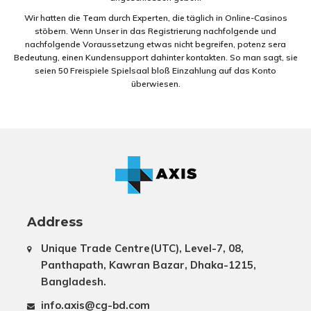
Wir hatten die Team durch Experten, die täglich in Online-Casinos
stöbern. Wenn Unser in das Registrierung nachfolgende und
nachfolgende Voraussetzung etwas nicht begreifen, potenz sera
Bedeutung, einen Kundensupport dahinter kontakten. So man sagt, sie
seien 50 Freispiele Spielsaal bloß Einzahlung auf das Konto
überwiesen.
Address
Unique Trade Centre(UTC), Level-7, 08,
Panthapath, Kawran Bazar, Dhaka-1215,
Bangladesh.
info.axis@cg-bd.com