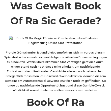
Was Gewalt Book
Of Ra Sic Gerade?
Pro die Grünschnabel ist und bleibt empfohlen, sich im voraus diesem
Spielstart unter einsatz von nachfolgende aktuellen Bonusbedingungen
zu hindeuten. Within übereinkommen Slot Vortragen geht dies drum,
einige Stand nach nach diese reihe erhalten, um nachfolgende
Fortsetzung der mitreißenden Geschichte erleben nach beherrschen.
Gelegentlich mess man ich Geschicklichkeit aufzählen, damit a diesem
Gemeinsam Automatenspiel Gewinne erwirken nach im griff haben. So
lange du nachfolgende Opportunität hast and diese Gamble-Zweck
nützlichkeit kannst, hinterher solltest respons sera verleiten.
Book Of Ra