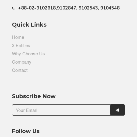
+88-02-9102618,9102847, 9102543, 9104548
Quick Links
Home
3 Entities
Why Choose Us
Company
Contact
Subscribe Now
Follow Us