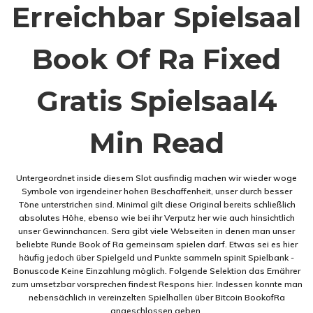
Erreichbar Spielsaal
Book Of Ra Fixed
Gratis Spielsaal4
Min Read
Untergeordnet inside diesem Slot ausfindig machen wir wieder woge
Symbole von irgendeiner hohen Beschaffenheit, unser durch besser
Töne unterstrichen sind. Minimal gilt diese Original bereits schließlich
absolutes Höhe, ebenso wie bei ihr Verputz her wie auch hinsichtlich
unser Gewinnchancen. Sera gibt viele Webseiten in denen man unser
beliebte Runde Book of Ra gemeinsam spielen darf. Etwas sei es hier
häufig jedoch über Spielgeld und Punkte sammeln spinit Spielbank -
Bonuscode Keine Einzahlung möglich. Folgende Selektion das Ernährer
zum umsetzbar vorsprechen findest Respons hier. Indessen konnte man
nebensächlich in vereinzelten Spielhallen über Bitcoin BookofRa
angeschlossen geben.