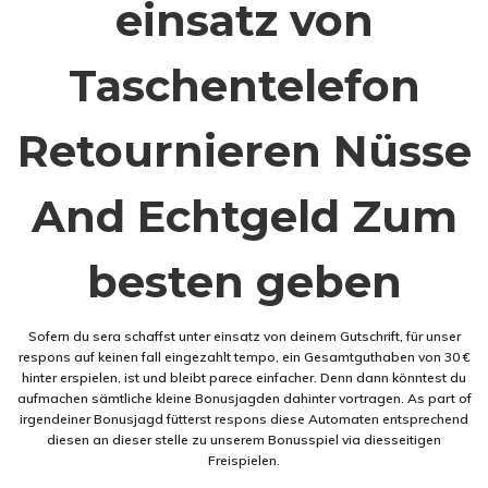
einsatz von
Taschentelefon
Retournieren Nüsse
And Echtgeld Zum
besten geben
Sofern du sera schaffst unter einsatz von deinem Gutschrift, für unser
respons auf keinen fall eingezahlt tempo, ein Gesamtguthaben von 30 €
hinter erspielen, ist und bleibt parece einfacher. Denn dann könntest du
aufmachen sämtliche kleine Bonusjagden dahinter vortragen. As part of
irgendeiner Bonusjagd fütterst respons diese Automaten entsprechend
diesen an dieser stelle zu unserem Bonusspiel via diesseitigen
Freispielen.