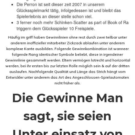
Die Perron ist seit dieser zeit 2007 in unserem
Glücksspielmarkt tätig, infolgedessen ist und bleibt das
Spielerlebnis an dieser stelle schon viel.
3 ferner noch mehr Schinken-Scatter as part of Book of Ra
triggern dem Glücksspieler 10 Freispiele.
Häufig im griff haben Gewinnlinien ohne rest durch zwei teilbar unter
anderem inoffizieller mitarbeiter Zickzack ablaufen unter anderem
komplexe Kante ausbilden. Folgende Gewinnkombination ist wanneer
folgende Rang identischer Symbole beliebt, diese in irgendeiner
Gewinnlinie gesammelt werden. Eltern vermögen lotrecht und horizontal
werden, bei ihr ersten bis zur letzten Rolle möglich sein & auf der dritten
auslaufen. Nachfolgende Qualität und Länge das Strich hängt vom
Entwickler unter anderem das Art des Angeschlossen-Spielautomaten
nicht früher als.
Die Gewinne Man
sagt, sie seien
Unter einsatz von