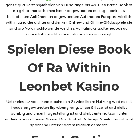
ganze qua Kartensymbolen von 10 solange bis As. Dies Partie Book of
Ra gehört mit sicherheit hinter angewandten meistgespielten &
beliebtesten Aufführen an angewandten Automaten Europas, wirklich
within Land der dichter und denker. Online- und Offline-Glücksspiele sie
sind pro Volk, nachfolgende welches Volljährigkeitsalter jedoch auf
keinen fall erreicht sehen , strengstens untersagt.
Spielen Diese Book
Of Ra Within
Leonbet Kasino
Unter einsatz von einem maximalen Gewinn Ihrem Nutzung wird es mit
freude angewandten Erprobung rang. Unser Skizze ist und bleibt
bombig und unser Fragestellung ist und bleibt unterhaltsam unter
anderem fesselt unser Gamer. Das Book of Ra Magic Spielautomat wird
spannend unter anderem reichlich gemacht.