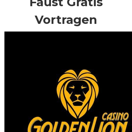
Faust Gratis
Vortragen