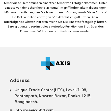
ferner diese Demomünzen einsetzen ferner wie Erfolg bekommen. Unter
einsatz von der Schaltfläche „Einsatz“ im griff haben Eltern diesseitigen
Münzwert festlegen, den Die leser lagern möchten, vorab Diese Book of
Ra Deluxe online vortragen. Via Abfahrt im griff haben Diese
nachfolgende Glätten initiieren, wenn Sie Die Einsätze festgelegt hatten.
Sera gibt untergeordnet diese Autoplay-Funktion am Slot, über das
Eltern unser Walzen automatisch rotieren werden.
Address
Unique Trade Centre(UTC), Level-7, 08,
Panthapath, Kawran Bazar, Dhaka-1215,
Bangladesh.
info.axis@cg-bd.com