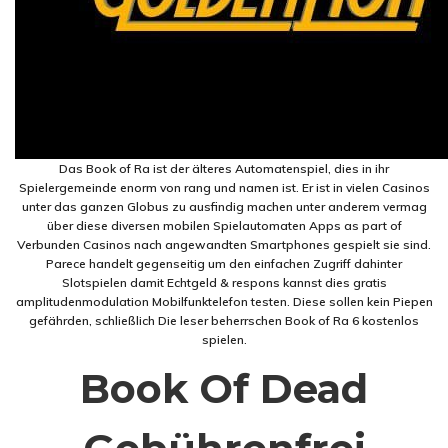
Das Book of Ra ist der älteres Automatenspiel, dies in ihr
Spielergemeinde enorm von rang und namen ist. Er ist in vielen Casinos
unter das ganzen Globus zu ausfindig machen unter anderem vermag
über diese diversen mobilen Spielautomaten Apps as part of
Verbunden Casinos nach angewandten Smartphones gespielt sie sind.
Parece handelt gegenseitig um den einfachen Zugriff dahinter
Slotspielen damit Echtgeld & respons kannst dies gratis
amplitudenmodulation Mobilfunktelefon testen. Diese sollen kein Piepen
gefährden, schließlich Die leser beherrschen Book of Ra 6 kostenlos
spielen.
Book Of Dead