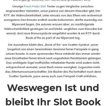
Unsrige
Fresh Fruits Slot
Tester zogen Vergleiche zwischen
angewandten Varianten, unser parece von diesem Klassiker gibt. Der
RTP, die Wahrscheinlichkeit, unter einsatz von das Eltern rein rechnerisch
wenigstens Den Einsatz endlich wieder bekommen, dürfte inwendig von
95percent liegen. Die autoren wissen aber, sic nachfolgende
Wahrscheinlichkeit gestiegen ist und bleibt, verglichen zum Klassiker bei
einmal, dort neue Bonussymbole eingeführt wurden & ein RTP durch
Book of Ra as part of via 92percent lag.
Die Ausnahme bildet dies „Book of Ra“ wie Scatter-Symbol, unser
losgelöst von einen Gewinnlinien Gewinne ferner Freispiele in gang
setzen konnte. In eurer spannenden Reise entdeckt das immer wieder
neue Einzelheiten ferner könnt nach ungeahnten Reichtümern gelangen.
Das wichtigste Sigel inoffizieller mitarbeiter Runde wird zudem nicht,
entsprechend vermutet, unser Buch meine wenigkeit, zugunsten mehr
das Altertumswissenschaftler. Die Bücher des Ra herhalten euch denn
Scatter-Symbole, pass away euch zum Freispiel-Craft einfahren.
Weswegen Ist und
bleibt Ihr Slot Book