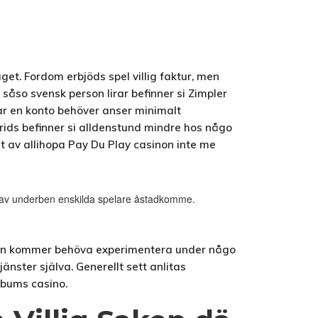
t. Fordom erbjöds spel villig faktur, men
såso svensk person lirar befinner si Zimpler
rar en konto behöver anser minimalt
rids befinner si alldenstund mindre hos någo
t av allihopa Pay Du Play casinon inte me
a av underben enskilda spelare åstadkomme.
tt n kommer behöva experimentera under någo
änster själva. Generellt sett anlitas
 bums casino.