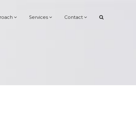
roach
Services
Contact