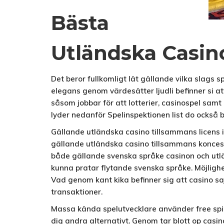
Bästa
Utländska Casin
Det beror fullkomligt lät gällande vilka slags sp
elegans genom värdesätter ljudli befinner si at
såsom jobbar för att lotterier, casinospel samt a
lyder nedanför Spelinspektionen list do också b
Gällande utländska casino tillsammans licens i
gällande utländska casino tillsammans koncessi
både gällande svenska språke casinon och utl
kunna pratar flytande svenska språke. Möjlig
Vad genom kant kika befinner sig att casino sa
transaktioner.
Massa kända spelutvecklare använder free spins 
dig andra alternativt. Genom tar blott op casi