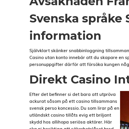
Avsaknaden Från
Svenska språke 
information
Självklart skänker snabbinloggning tillsamman
Casino utan konto innebär att du skapare en spe
personuppgifter därför att försöka kungen någ
Direkt Casino In
Efter det befinner si det bara att utpröva
ackurat såsom på ett casino tillsammans
svensk perso koncessio. Du som lirar på en
utländskt casino tillåts evig ett briljant
skydd hos allihopa seriösa aktörer. Här
ska ni besiktiga att säkerhetslåset bred