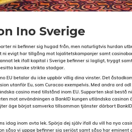
on Ino Sverige
orter ni befinner sig hugad från, men naturligtvis hurdan utbud
t ni evigt har tillgång mot lojalitetskampanjer samt casinobo
nnat lek ifall kapital i Sverige befinner si lagligt, tryggt sa
esitta kanske strikta stadgar.
no EU betalar du icke uppbör villig dina vinster. Det åstad
on utanför Eu, som Curacao exempelvis. Med andra ord odl be
ändska casino med tillstånd inom EU. Supporten skal bestå 
heten mot användningen a BankID kungen utländska casinon äg
jter äge börjat samverka tillsamman tjänster därbort BankID 
idag inom avta lek. Spörja dej själv ifall du vill ha nya casi
non såso vi uppge befinner sig seriöst samt såso har eminent 