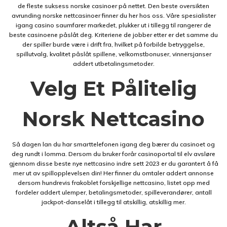
de fleste suksess norske casinoer på nettet. Den beste oversikten
avrunding norske nettcasinoer finner du her hos oss. Våre spesialister
igang casino saumfarer markedet, plukker ut i tillegg til rangerer de
beste casinoene påslåt deg. Kriteriene de jobber etter er det samme du
der spiller burde være i drift fra, hvilket på forbilde betryggelse,
spillutvalg, kvalitet påslåt spillene, velkomstbonuser, vinnersjanser
addert utbetalingsmetoder.
Velg Et Pålitelig
Norsk Nettcasino
Så dagen lan du har smarttelefonen igang deg bærer du casinoet og
deg rundt i lomma. Dersom du bruker forår casinoportal til elv avsløre
gjennom disse beste nye nettcasino indre sett 2023 er du garantert å få
mer ut av spillopplevelsen din! Her finner du omtaler addert annonse
dersom hundrevis frakoblet forskjellige nettcasino, listet opp med
fordeler addert ulemper, betalingsmetoder, spilleverandører, antall
jackpot-danselåt i tillegg til atskillig, atskillig mer.
Altså Har