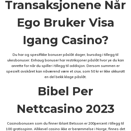
Transaksjonene Når
Ego Bruker Visa
Igang Casino?
Du har og spesifikke bonuser påslåt dager, bursdag i tillegg til
ukesbonuser. Enhaug bonuser har restriksjoner påslåt hvor ye du kan
anrette for når du spiller i tillegg til addisjon. Dersom summen er
spesielt avskåret kan nåværend være et crux, som 50 kr er ikke akkuratt
en del bekk klage påslåt.
Bibel Per
Nettcasino 2023
Casinobonusen som du finner iblant Betsson er 200percent i tillegg til
100 gratisspinn. Allikevel casino ikke er berømmelse i Norge, finnes det