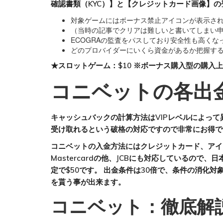
確認書類（KYC）】と【クレジットカード画像】
対象ゲームにはボーナス禁止アイコンが表示さ
（当時の記事でクリアは難しいと書いてしまい申し
ECOGRAの監査をパスしており安全性も高くな
どのプロバイダーにいくら資金があるか把握す
★スロットゲーム：$10 ※ボーナス購入型の購入
コニベットの各出
キャッシュバックの計算方法はVIPレベルによっ
受け取れるという破格の対応ですので非常にお得で
コニベットの入金方法にはクレジットカード、アイウ
Mastercardの他、JCBにも対応している
定で$50です。 出金条件は30倍で、条件の消化
を貰う事が出来ます。
コニベット：徹底解