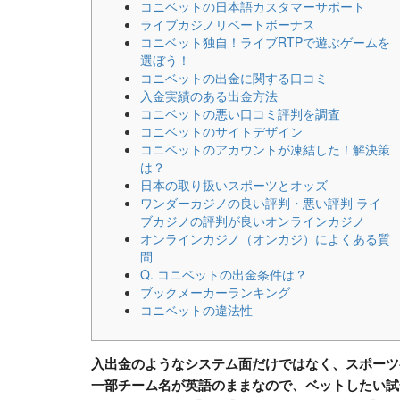
コニベットの日本語カスタマーサポート
ライブカジノリベートボーナス
コニベット独自！ライブRTPで遊ぶゲームを
選ぼう！
コニベットの出金に関する口コミ
入金実績のある出金方法
コニベットの悪い口コミ評判を調査
コニベットのサイトデザイン
コニベットのアカウントが凍結した！解決策
は？
日本の取り扱いスポーツとオッズ
ワンダーカジノの良い評判・悪い評判 ライ
ブカジノの評判が良いオンラインカジノ
オンラインカジノ（オンカジ）によくある質
問
Q. コニベットの出金条件は？
ブックメーカーランキング
コニベットの違法性
入出金のようなシステム面だけではなく、スポーツ
一部チーム名が英語のままなので、ベットしたい試