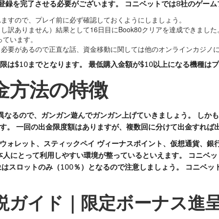
の登録を完了させる必要がございます。 コニベットでは8社のゲー
れますので、プレイ前に必ず確認しておくようにしましょう。
訳ありません）結果として16日目にBook80クリアを達成できました
っています。
る必要があるので正直な話、資金移動に関しては他のオンラインカジノ
上限は$10までとなります。 最低購入金額が$10以上になる機種は
金方法の特徴
て異なるので、ガンガン遊んでガンガン上げていきましょう。 しか
す。 一回の出金限度額はありますが、複数回に分けて出金すれば
ォレット、スティックペイ ヴィーナスポイント、仮想通貨、銀行送
ので、日本人にとって利用しやすい環境が整っているといえます。 コニ
対象はスロットのみ（100％）となるので注意しましょう。 コニベ
説ガイド｜限定ボーナス進