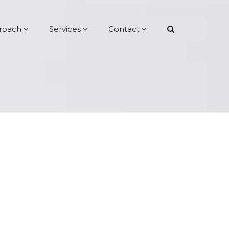
roach
Services
Contact