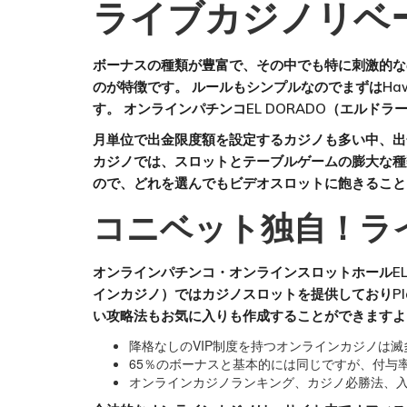
ライブカジノリベ
ボーナスの種類が豊富で、その中でも特に刺激的なの
のが特徴です。 ルールもシンプルなのでまずはHaw
す。 オンラインパチンコEL DORADO（エルド
月単位で出金限度額を設定するカジノも多い中、出金
カジノでは、スロットとテーブルゲームの膨大な
ので、どれを選んでもビデオスロットに飽きること
コニベット独自！ラ
オンラインパチンコ・オンラインスロットホールEL
インカジノ）ではカジノスロットを提供しておりPl
い攻略法もお気に入りも作成することができますよ
降格なしのVIP制度を持つオンラインカジノは
65％のボーナスと基本的には同じですが、付与率
オンラインカジノランキング、カジノ必勝法、