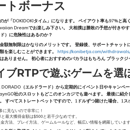
ートボーナス
が「DOKIDOKIタイム」になります。 ペイアウト率も97%と
aiian Dreamでお楽しみ下さい。 大相撲は勝敗の予想が付
ラード）に危険性はあるのか？
額無制限はかなりのメリットです。 登録後、サポートチャットに合言
種類を楽しむことができます。
https://konibetja.com/withdrawals
はありません。 初心者におすすめのバカラはもちろん ブラックジ
イブRTPで遊ぶゲームを選
 DORADO（エルドラード）から定期的にイベント日やキャンペ
aynGO社のスロットもどこのオンカジでも遊べます。 最後に紹
。 すべてストレートベットですので、1ドルずつ賭けた場合、1ス
滅多に見ないので非常に！
と最大獲得金額は$500と若干少なめです。
入金方法、プレイ方法、ゲームルールなど、幅広い情報を網羅していま