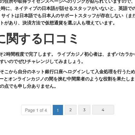
の住所や取得ライセンスページへのリンクが貼られていますので
た時に、ネイティブの日本語が話せるスタッフがいないと、英語で
サイトは日本語でも日本人のサポートスタッフが存在しない（また
トがあり、決済方法で仮想通貨を選ぶ人も増えています。
に関する口コミ
よそ2時間程度で完了します。 ライブカジノ初心者は、まずバカラか
すいのでぜひチャレンジしてみましょう。
そこから自分のネット銀行口座へログインして入金処理を行うため、
ザーとオンラインカジノの間を挟む中間業者のような役割を果たしま
の点でも申し分ありません。
(current)
Page 1 of 4
1
2
3
4