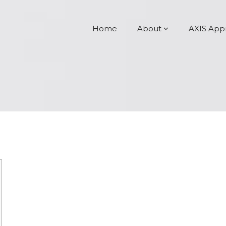
Home
About
AXIS App