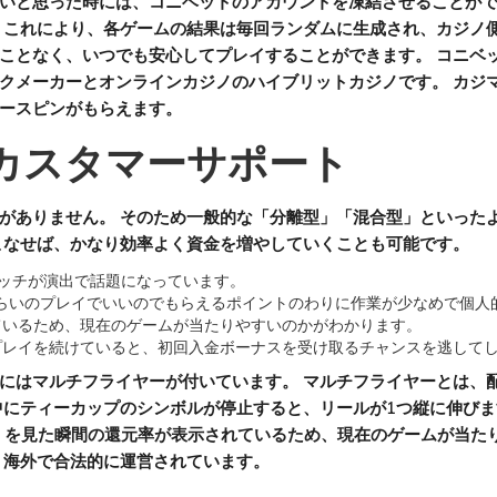
いと思った時には、コニベットのアカウントを凍結させることがで
 これにより、各ゲームの結果は毎回ランダムに生成され、カジノ
ことなく、いつでも安心してプレイすることができます。 コニベ
クメーカーとオンラインカジノのハイブリットカジノです。 カジ
ースピンがもらえます。
カスタマーサポート
がありません。 そのため一般的な「分離型」「混合型」といった
こなせば、かなり効率よく資金を増やしていくことも可能です。
種で少しエッチが演出で話題になっています。
分くらいのプレイでいいのでもらえるポイントのわりに作業が少なめで個
ているため、現在のゲームが当たりやすいのかがわかります。
プレイを続けていると、初回入金ボーナスを受け取るチャンスを逃して
にはマルチフライヤーが付いています。 マルチフライヤーとは、
中にティーカップのシンボルが停止すると、リールが1つ縦に伸びま
P」を見た瞬間の還元率が表示されているため、現在のゲームが当た
得し、海外で合法的に運営されています。