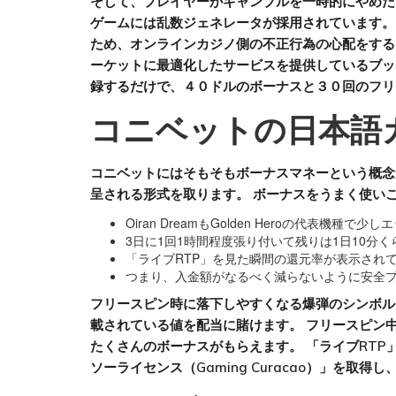
そして、プレイヤーがギャンブルを一時的にやめた
ゲームには乱数ジェネレータが採用されています。
ため、オンラインカジノ側の不正行為の心配をする
ーケットに最適化したサービスを提供しているブッ
録するだけで、４０ドルのボーナスと３０回のフリ
コニベットの日本語
コニベットにはそもそもボーナスマネーという概念
呈される形式を取ります。 ボーナスをうまく使い
Oiran DreamもGolden Heroの代表機
3日に1回1時間程度張り付いて残りは1日10
「ライブRTP」を見た瞬間の還元率が表示され
つまり、入金額がなるべく減らないように安全
フリースピン時に落下しやすくなる爆弾のシンボル
載されている値を配当に賭けます。 フリースピン
たくさんのボーナスがもらえます。 「ライブRT
ソーライセンス（Gaming Curacao）」を取