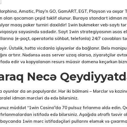
orphina, Amatic, Play’n GO, GamART, EGT, Playson və oxşar TO
 olan qocaman çeşid təklif olunur. Buraya standart idman mərc
ulyar maaş poker turniri daxildir! 1win bukmeker veb-saytı tə
naviqasiya sayəsində sadədir. Sayt 1win strategiyasının əsas el
allarına (e-poçt, operatorla söhbət, telefonla) 24/7 cavabları tə
ltrləyir. Üstəlik, hətta vicdanla işləyənlər də bağlanır. Belə
ını artırır. Nədənsə əsas server uzaq olarsa, ziyarətçilər avtom
tifadə edir və kopyalanan resurs müasir domenə keçərkən bizne
laraq Necə Qeydiyyat
qa oyunlar da ən populyardır. Hər iki bölməni – Mərclər və kazi
aralel idman mərcləri də edə bilərsiniz.
unuz müddət “1win Casino”da 70 pulsuz fırlanma əldə edin. Q
 fırlanmalardan istifadə edə bilərsiniz. Aşağıda ətraflı təsvir
rbaycanda 1win mərc istifadəçiləri pullarını eləmək və çıxarm