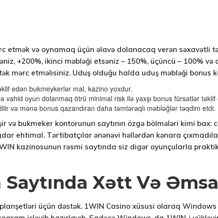
rc etmək və oynamaq üçün əlavə dolanacaq verən səxavətli təzə
tsəniz, +200%, ikinci məbləği etsəniz – 150%, üçüncü – 100% v
tək mərc etməlisiniz. Uduş olduğu halda uduş məbləği bonus k
əklif edən bukmeykerlər mal, kazino yoxdur.
 vahid oyun dolanmaq ötrü minimal risk ilə yaxşı bonus fürsətlər təklif 
dilir və mənə bonus qazandıran daha təmtəraqlı məbləğlər təqdim etdi.
ir və bukmeker kontorunun saytının özgə bölmələri kimi bax: 
dar ehtimal. Tərtibatçılar ənənəvi həllərdən kənara çıxmadı
1WIN kazinosunun rəsmi saytında siz digər oyunçularla praktik
Saytında Xətt Və Əmsal
ın planşetləri üçün dəstək. 1WIN Casino xüsusi olaraq Windows
oqram işləyib hazırlayıb. Sadəcə Windows-da 1WIN-i yükləyin və