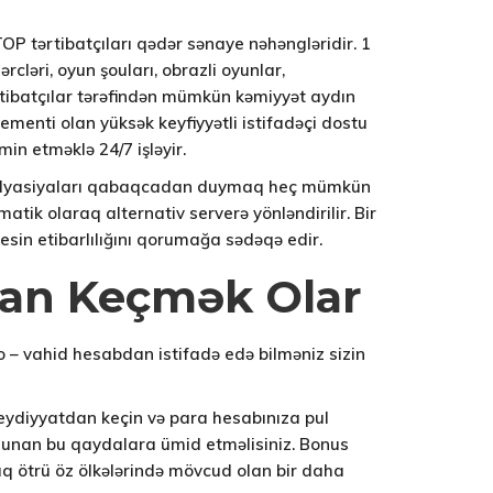
P tərtibatçıları qədər sənaye nəhəngləridir. 1
ləri, oyun şouları, obrazli oyunlar,
rtibatçılar tərəfindən mümkün kəmiyyət aydın
ementi olan yüksək keyfiyyətli istifadəçi dostu
min etməklə 24/7 işləyir.
 manipulyasiyaları qabaqcadan duymaq heç mümkün
atik olaraq alternativ serverə yönləndirilir. Bir
sin etibarlılığını qorumağa sədəqə edir.
dan Keçmək Olar
no – vahid hesabdan istifadə edə bilməniz sizin
eydiyyatdan keçin və para hesabınıza pul
 olunan bu qaydalara ümid etməlisiniz. Bonus
aq ötrü öz ölkələrində mövcud olan bir daha