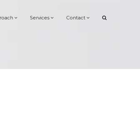
roach
Services
Contact