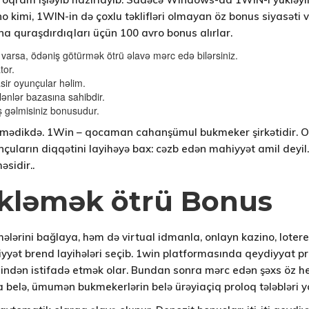
 kimi, 1WIN-in də çoxlu təklifləri olmayan öz bonus siyasəti var
a quraşdırdıqları üçün 100 avro bonus alırlar.
mə varsa, ödəniş götürmək ötrü əlavə mərc edə bilərsiniz.
tor.
sir oyunçular həlim.
lənlər bazasına sahibdir.
oş gəlmisiniz bonusudur.
lmədikdə. 1Win – qocaman cahanşümul bukmeker şirkətidir. O, d
unçuların diqqətini layihəyə bax: cəzb edən mahiyyət amil deyil
sidir..
ükləmək ötrü Bonus
lərini bağlaya, həm də virtual idmanla, onlayn kazino, loterey
iyyət brend layihələri seçib. 1win platformasında qeydiyyat p
indən istifadə etmək olar. Bundan sonra mərc edən şəxs öz he
 belə, ümumən bukmekerlərin belə ürəyiaçiq proloq tələbləri y