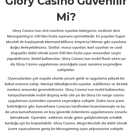
Glory Casino Güvenilir
Mi?
Glory Casino’nun slot machine oyunları kategorisi, endüstri devi
Microgaming’in 100’den fazla oyununu içermektedir. En popüler Super
Moolah ile başlayarak Mermaid Millions empieza Hitman gibi oyunlara
doğru ilerleyebilirsiniz. Slotlar, masa oyunları, kart oyunları ve canlı
krupiyeler dahil olmak üzere 500’den fazla oyun arasından seçim
yapabilirsiniz. Mobil kullanıcılar, Glory Casino’nun mobil flash sitesi ya
da Glory Casino uygulaması aracılığıyla oyun oynama seçeneğine
sahiptirler.
Oyunculardan çok sayıda olumlu yorum geldi ve uygulama yüksek bir
kabul oranına sahip. Menüye tıkladığınızda oyunlar, ödülleriniz ve destek
merkezi arasında gezinebilirsiniz. Glory Casino’nun mobil kullanıcıları,
tarayıcılarındaki mobil display web site ya da Glory On range casino
uygulaması üzerinden oynama seçeneğine sahiptir. Daha önce para
belirttiğimiz gibi, kumarhane Curacao tarafından lisanslanmıştır ve bu
de uma kumarhanenin en boy güvenlik önlemlerini uygulamasını zorunlu
kılmaktadır. Operatör, sektörün önde gelen geliştiricileriyle ortaklık
kurduğu için bu başarılabilir. Glory Casino, Mega Moolah da dahil olmak
üzere oyuncularına geniş bir Microgaming oyun yelpazesine sahiptir.