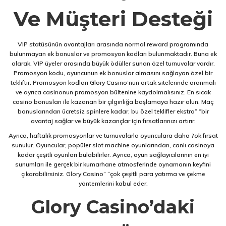
Ve Müşteri Desteği
VIP statüsünün avantajları arasında normal reward programında
bulunmayan ek bonuslar ve promosyon kodları bulunmaktadır. Buna ek
olarak, VIP üyeler arasında büyük ödüller sunan özel turnuvalar vardır.
Promosyon kodu, oyuncunun ek bonuslar almasını sağlayan özel bir
tekliftir. Promosyon kodları Glory Casino’nun ortak sitelerinde aranmalı
ve ayrıca casinonun promosyon bültenine kaydolmalısınız. En sıcak
casino bonusları ile kazanan bir çılgınlığa başlamaya hazır olun. Maç
bonuslarından ücretsiz spinlere kadar, bu özel teklifler ekstra” “bir
avantaj sağlar ve büyük kazançlar için fırsatlarınızı artırır.
Ayrıca, haftalık promosyonlar ve turnuvalarla oyunculara daha ?ok fırsat
sunulur. Oyuncular, popüler slot machine oyunlarından, canlı casinoya
kadar çeşitli oyunları bulabilirler. Ayrıca, oyun sağlayıcılarının en iyi
sunumları ile gerçek bir kumarhane atmosferinde oynamanın keyfini
çıkarabilirsiniz. Glory Casino” “çok çeşitli para yatırma ve çekme
yöntemlerini kabul eder.
Glory Casino’daki