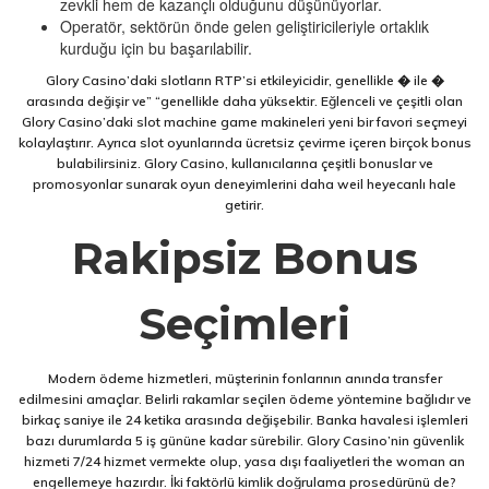
zevkli hem de kazançlı olduğunu düşünüyorlar.
Operatör, sektörün önde gelen geliştiricileriyle ortaklık
kurduğu için bu başarılabilir.
Glory Casino’daki slotların RTP’si etkileyicidir, genellikle � ile �
arasında değişir ve” “genellikle daha yüksektir. Eğlenceli ve çeşitli olan
Glory Casino’daki slot machine game makineleri yeni bir favori seçmeyi
kolaylaştırır. Ayrıca slot oyunlarında ücretsiz çevirme içeren birçok bonus
bulabilirsiniz. Glory Casino, kullanıcılarına çeşitli bonuslar ve
promosyonlar sunarak oyun deneyimlerini daha weil heyecanlı hale
getirir.
Rakipsiz Bonus
Seçimleri
Modern ödeme hizmetleri, müşterinin fonlarının anında transfer
edilmesini amaçlar. Belirli rakamlar seçilen ödeme yöntemine bağlıdır ve
birkaç saniye ile 24 ketika arasında değişebilir. Banka havalesi işlemleri
bazı durumlarda 5 iş gününe kadar sürebilir. Glory Casino’nin güvenlik
hizmeti 7/24 hizmet vermekte olup, yasa dışı faaliyetleri the woman an
engellemeye hazırdır. İki faktörlü kimlik doğrulama prosedürünü de?