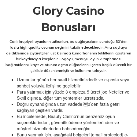
Glory Casino
Bonusları
Canlı krupiyeli oyunların tutkunları, bu sağlayıcıların sunduğu 80’den
fazla high quality oyunun seçimini takdir edeceklerdir. Ana sayfaya
geldiklerinde ziyaretçiler, üst kısımda kumarhanenin tekliflerini gösteren
bir kaydırıcıyla karşılanır. Logoyu, menüyü, oyun kütüphanesi
bağlantılarını, kayıt ve oturum açma düğmelerini içeren başlık düzenli bir
şekilde düzenlenmiştir ve kullanımı kolaydır.
Uzmanlar günün her saati hizmetinizdedir ve e-posta veya
sohbet yoluyla iletişime geçilebilir.
Para yatırmak için yüzde 3 empieza 5 ücret joe Neteller ve
Skrill dışında, diğer tüm yöntemler ücretsizdir.
Doğru oynandığında uzun vadede 0’den fazla getiri
sağlayan çeşitleri vardır.
Bu incelemede, Beauty Casino’nun benzersiz oyun
seçeneklerinden, güvenilir ödeme yöntemlerinden ve
müşteri hizmetlerinden bahsedeceğim.
Bunu yapmak için, aşağıdaki belgeleri [email protected] e-