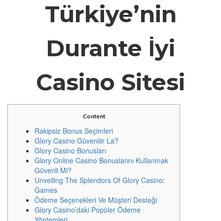
Türkiye’nin
Durante İyi
Casino Sitesi
Content
Rakipsiz Bonus Seçimleri
Glory Casino Güvenilir La?
Glory Casino Bonusları
Glory Online Casino Bonuslarını Kullanmak
Güvenli Mi?
Unveiling The Splendors Of Glory Casino:
Games
Ödeme Seçenekleri Ve Müşteri Desteği
Glory Casino’daki Popüler Ödeme
Yöntemleri