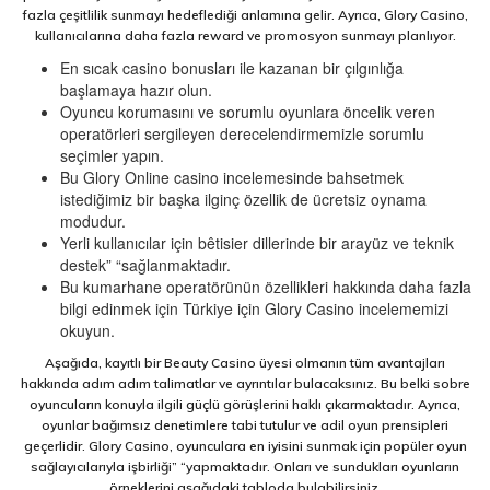
fazla çeşitlilik sunmayı hedeflediği anlamına gelir. Ayrıca, Glory Casino,
kullanıcılarına daha fazla reward ve promosyon sunmayı planlıyor.
En sıcak casino bonusları ile kazanan bir çılgınlığa
başlamaya hazır olun.
Oyuncu korumasını ve sorumlu oyunlara öncelik veren
operatörleri sergileyen derecelendirmemizle sorumlu
seçimler yapın.
Bu Glory Online casino incelemesinde bahsetmek
istediğimiz bir başka ilginç özellik de ücretsiz oynama
modudur.
Yerli kullanıcılar için bêtisier dillerinde bir arayüz ve teknik
destek” “sağlanmaktadır.
Bu kumarhane operatörünün özellikleri hakkında daha fazla
bilgi edinmek için Türkiye için Glory Casino incelememizi
okuyun.
Aşağıda, kayıtlı bir Beauty Casino üyesi olmanın tüm avantajları
hakkında adım adım talimatlar ve ayrıntılar bulacaksınız. Bu belki sobre
oyuncuların konuyla ilgili güçlü görüşlerini haklı çıkarmaktadır. Ayrıca,
oyunlar bağımsız denetimlere tabi tutulur ve adil oyun prensipleri
geçerlidir. Glory Casino, oyunculara en iyisini sunmak için popüler oyun
sağlayıcılarıyla işbirliği” “yapmaktadır. Onları ve sundukları oyunların
örneklerini aşağıdaki tabloda bulabilirsiniz.