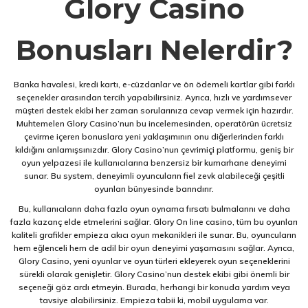
Glory Casino
Bonusları Nelerdir?
Banka havalesi, kredi kartı, e-cüzdanlar ve ön ödemeli kartlar gibi farklı
seçenekler arasından tercih yapabilirsiniz. Ayrıca, hızlı ve yardımsever
müşteri destek ekibi her zaman sorularınıza cevap vermek için hazırdır.
Muhtemelen Glory Casino’nun bu incelemesinden, operatörün ücretsiz
çevirme içeren bonuslara yeni yaklaşımının onu diğerlerinden farklı
kıldığını anlamışsınızdır. Glory Casino’nun çevrimiçi platformu, geniş bir
oyun yelpazesi ile kullanıcılarına benzersiz bir kumarhane deneyimi
sunar. Bu system, deneyimli oyuncuların fiel zevk alabileceği çeşitli
oyunları bünyesinde barındırır.
Bu, kullanıcıların daha fazla oyun oynama fırsatı bulmalarını ve daha
fazla kazanç elde etmelerini sağlar. Glory On line casino, tüm bu oyunları
kaliteli grafikler empieza akıcı oyun mekanikleri ile sunar. Bu, oyuncuların
hem eğlenceli hem de adil bir oyun deneyimi yaşamasını sağlar. Ayrıca,
Glory Casino, yeni oyunlar ve oyun türleri ekleyerek oyun seçeneklerini
sürekli olarak genişletir. Glory Casino’nun destek ekibi gibi önemli bir
seçeneği göz ardı etmeyin. Burada, herhangi bir konuda yardım veya
tavsiye alabilirsiniz. Empieza tabii ki, mobil uygulama var.