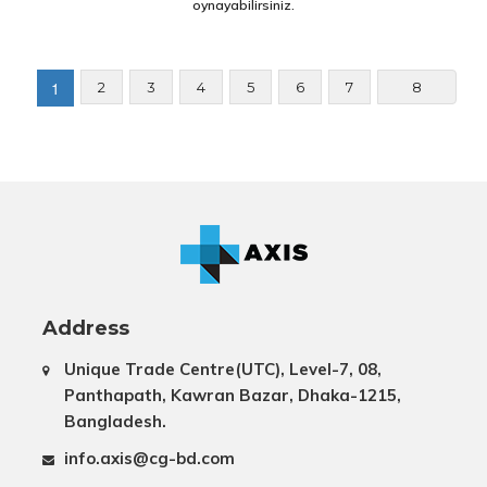
oynayabilirsiniz.
(current)
1
2
3
4
5
6
7
8
Address
Unique Trade Centre(UTC), Level-7, 08,
Panthapath, Kawran Bazar, Dhaka-1215,
Bangladesh.
info.axis@cg-bd.com