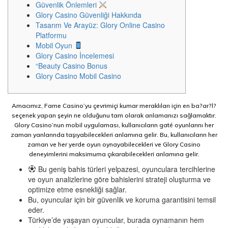
Güvenlik Önlemleri
Glory Casino Güvenliği Hakkında
Tasarım Ve Arayüz: Glory Online Casino
Platformu
Mobil Oyun
Glory Casino İncelemesi
“Beauty Casino Bonus
Glory Casino Mobil Casino
Amacımız, Fame Casino’yu çevrimiçi kumar meraklıları için en ba?ar?l?
seçenek yapan şeyin ne olduğunu tam olarak anlamanızı sağlamaktır.
Glory Casino’nun mobil uygulaması, kullanıcıların gaté oyunlarını her
zaman yanlarında taşıyabilecekleri anlamına gelir. Bu, kullanıcıların her
zaman ve her yerde oyun oynayabilecekleri ve Glory Casino
deneyimlerini maksimuma çıkarabilecekleri anlamına gelir.
Bu geniş bahis türleri yelpazesi, oyunculara tercihlerine
ve oyun analizlerine göre bahislerini strateji oluşturma ve
optimize etme esnekliği sağlar.
Bu, oyuncular için bir güvenlik ve koruma garantisini temsil
eder.
Türkiye’de yaşayan oyuncular, burada oynamanın hem