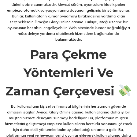
türleri sobre sunmaktadır. Mevcut sürüm, oyunculara klasik poker
empieza otomatik varyasyonlarına dayanan gelişmiş bir sürüm sunar.
Bunlar, kullanıcıların kumar oynamayı bırakmasına yardımcı olan
seçeneklerdir. Örneğin Glory Online casino Türkiye, isteği üzerine bir
oyuncunun hesabını engelleyebilir. Web sitesinde kumar bağımlılığıyla
mücadeleye yardımcı olabilecek hizmetlere bağlantılar da
bulunmaktadır.
Para Çekme
Yöntemleri Ve
Zaman Çerçevesi
Bu, kullanıcıların kişisel ve finansal bilgilerinin her zaman güvende
olmasını sağlar. Ayrıca, Glory Online casino, kullanıcılarına daha iyi bir
müşteri hizmeti deneyimi sunmayı hedefliyor. Bu, platformun müşteri
hizmetlerini geliştirmeyi empieza kullanıcıların her türlü sorununu çözmek
için daha etkili yöntemler bulmayı planladığı anlamına gelir. Bu,
platformun yeni ve heyecan verici oyunlar ekleyerek kullanıcılarına daha