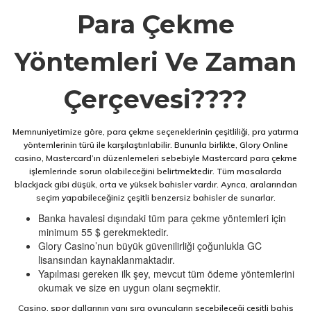
Para Çekme
Yöntemleri Ve Zaman
Çerçevesi????
Memnuniyetimize göre, para çekme seçeneklerinin çeşitliliği, pra yatırma
yöntemlerinin türü ile karşılaştırılabilir. Bununla birlikte, Glory Online
casino, Mastercard’ın düzenlemeleri sebebiyle Mastercard para çekme
işlemlerinde sorun olabileceğini belirtmektedir. Tüm masalarda
blackjack gibi düşük, orta ve yüksek bahisler vardır. Ayrıca, aralarından
seçim yapabileceğiniz çeşitli benzersiz bahisler de sunarlar.
Banka havalesi dışındaki tüm para çekme yöntemleri için
minimum 55 $ gerekmektedir.
Glory Casino’nun büyük güvenilirliği çoğunlukla GC
lisansından kaynaklanmaktadır.
Yapılması gereken ilk şey, mevcut tüm ödeme yöntemlerini
okumak ve size en uygun olanı seçmektir.
Casino, spor dallarının yanı sıra oyuncuların seçebileceği çeşitli bahis