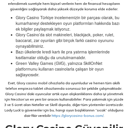
erlendirmek suretiyle hem kişisel verilerin hem de finansal hesapların
güvenliğini sağlayarak daha yüksek düzeyde koruma elde ederler.
Glory Casino Türkiye incelememizin bir parçası olarak, bu
kumarhaneyi destekleyen oyun platformları hakkında bazı
ek bilgiler paylaşmak istiyoruz.
Glory Casino’da slot makineleri, blackjack, poker, rulet,
baccarat, zar oyunları gibi birçok farklı casino oyununu
oynayabilirsiniz.
Bazı ülkelerde kredi kartı ile pra yatırma işlemlerinde
kısıtlamalar olduğu da unutulmamalıdır.
Green Valley Games (GVG), yalnızca SkillOnNet
platformunu kullanan casinolarla çalışan bir oyun
sağlayıcısıdır.
Evet, Glory casino mobil cihazlarla da uyumludur ve hemen tüm akıllı
telefon empieza tablet cihazlarında sorunsuz bir şekilde çalışmaktadır.
Glory Casino’daki oyuncular artık oyun alışkanlıklarını daha iyi yönetmek
için Neccton’un en yeni bir aracını kullanabilirler. Para yatırmak için yüzde
3 ve 5 ücret alan Neteller ve Skrill dışında, diğer tüm yöntemler ücretsizdir.
Lady Luck’a güvenenler için bu, hangi oyun başlıklarının “sıcak” olduğuna
dair fikir verebilir
https://glorycasino-bonus.com/
.