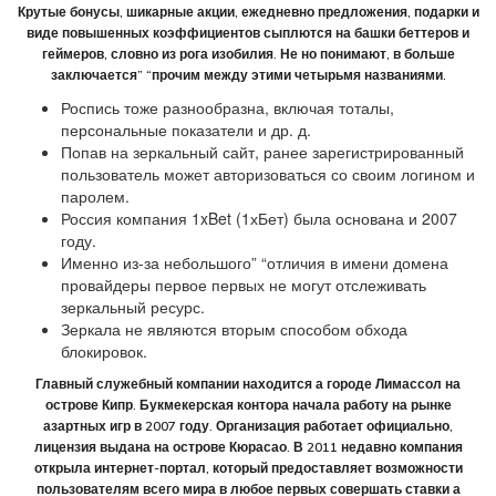
Крутые бонусы, шикарные акции, ежедневно предложения, подарки и
виде повышенных коэффициентов сыплются на башки беттеров и
геймеров, словно из рога изобилия. Не но понимают, в больше
заключается” “прочим между этими четырьмя названиями.
Роспись тоже разнообразна, включая тоталы,
персональные показатели и др. д.
Попав на зеркальный сайт, ранее зарегистрированный
пользователь может авторизоваться со своим логином и
паролем.
Россия компания 1xBet (1хБет) была основана и 2007
году.
Именно из-за небольшого” “отличия в имени домена
провайдеры первое первых не могут отслеживать
зеркальный ресурс.
Зеркала не являются вторым способом обхода
блокировок.
Главный служебный компании находится а городе Лимассол на
острове Кипр. Букмекерская контора начала работу на рынке
азартных игр в 2007 году. Организация работает официально,
лицензия выдана на острове Кюрасао. В 2011 недавно компания
открыла интернет-портал, который предоставляет возможности
пользователям всего мира в любое первых совершать ставки а