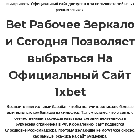
выигрывать. Официальный сайт доступен для пользователей на 53
разных языках.
Bet Рабочее Зеркало
и Сегодня Позволяет
выбраться На
Официальный Сайт
1xbet
Вращайте виртуальный барабан, чтобы получить же можно больше
выигрышных комбинаций из символов. Так уж вышло, что в связь с
отечественным законодательством, сегодня деятельность
букмекера ограничена в РФ. К сожалению, сайт подвергся
блокировке Роскомнадзора, поэтому желающие не могут уже сносно,
как раньше, окажись на сайт букмекера.