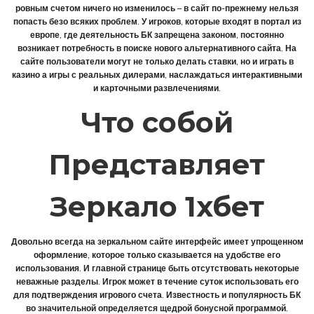
ровным счетом ничего но изменилось – в сайт по-прежнему нельзя
попасть безо всяких проблем. У игроков, которые входят в портал из
европе, где деятельность БК запрещена законом, постоянно
возникает потребность в поиске нового альтернативного сайта. На
сайте пользователи могут не только делать ставки, но и играть в
казино а игры с реальных дилерами, наслаждаться интерактивными
и карточными развлечениями.
Что собой
Представляет
Зеркало 1хбет
Довольно всегда на зеркальном сайте интерфейс имеет упрощенном
оформление, которое только сказывается на удобстве его
использования. И главной странице быть отсутствовать некоторые
неважные разделы. Игрок может в течение суток использовать его
для подтверждения игрового счета. Известность и популярность БК
во значительной определяется щедрой бонусной программой.