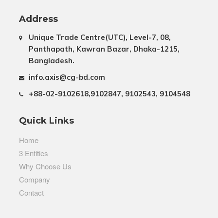
Address
Unique Trade Centre(UTC), Level-7, 08,
Panthapath, Kawran Bazar, Dhaka-1215,
Bangladesh.
info.axis@cg-bd.com
+88-02-9102618,9102847, 9102543, 9104548
Quick Links
Home
3 Entities
Why Choose Us
Company
Contact