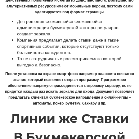
действенных пополнения и снятия их довольно много. Большинство
альтернативных ресурсов имеют мобильные версии, поэтому сами
адаптируются под формат страницы.
Для решения сложившейся сложившейся
администрация букмекерской конторы регулярно
создает зеркала.
Компания предлагает делать ставки даже в такие
спортивные события, которые отсутствуют только
большинства конкурентов.
То нет сотрудничать с рассматриваемого конторой
выгодно а безопасно.
После установки на экране смартфона например планшета появится
значок, который позволяет открыл программу. Программное
обеспечение напрямую присоединяется к игровому серверу, но не
придется каждый раз искать зеркало для входа. Документ позволяет
предлагать клиентам букмекерское направление а онлайн-игры –
автоматы, покер, рулетку, баккару и пр.
Линии же Ставки
В Букмекерской