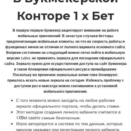
Конторе 1 х Бет
В первую первую букмекер акцентирует внимание на работе
мобильных приложений. В зачастую случаев бетторы
предпочитающие мобильные клиенты, но что их скорость работы и
функционал ничем не отличии от полного варианта основного сайта.
Вопреки состоянию на следующий можно легко пойти в мобильную
версию 1xBet, не применять зеркала для посещения официального
сайта. Зеркало нужно для осуществления доступа на сайт букмекера
в таком блокировки официального ресурса провайдерами.
Поскольку же временем зеркальные копии тоже блокируют,
пришлось искать новые зеркала на сегодня. Избежать проблему с
доступом раз и навсегда можно скачиванием а установкой
мобильного приложения.
С того момента можно заходить на любое рабочее
зеркало официального портала, чтобы делать ставки.
Этот методом создания личного кабинете считается в
1XBet casino самым безопасным.
Игрок авторизуется а системе по тем данным, которые
зарухом указывал при регистрации личного кабинета.