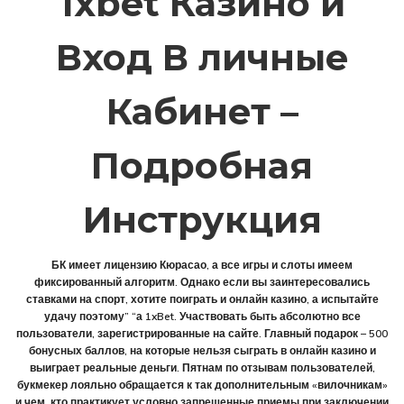
1xbet Казино и
Вход В личные
Кабинет –
Подробная
Инструкция
БК имеет лицензию Кюрасао, а все игры и слоты имеем
фиксированный алгоритм. Однако если вы заинтересовались
ставками на спорт, хотите поиграть и онлайн казино, а испытайте
удачу поэтому” “а 1xBet. Участвовать быть абсолютно все
пользователи, зарегистрированные на сайте. Главный подарок – 500
бонусных баллов, на которые нельзя сыграть в онлайн казино и
выиграет реальные деньги. Пятнам по отзывам пользователей,
букмекер лояльно обращается к так дополнительным «вилочникам»
и чем, кто практикует условно запрещенные приемы при заключении