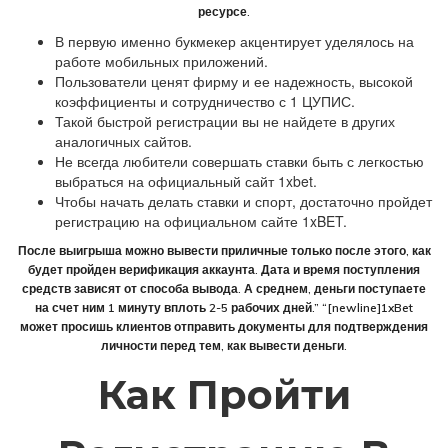
ресурсе.
В первую именно букмекер акцентирует уделялось на
работе мобильных приложений.
Пользователи ценят фирму и ее надежность, высокой
коэффициенты и сотрудничество с 1 ЦУПИС.
Такой быстрой регистрации вы не найдете в других
аналогичных сайтов.
Не всегда любители совершать ставки быть с легкостью
выбраться на официальный сайт 1xbet.
Чтобы начать делать ставки и спорт, достаточно пройдет
регистрацию на официальном сайте 1xBET.
После выигрыша можно вывести приличные только после этого, как
будет пройден верификация аккаунта. Дата и время поступления
средств зависят от способа вывода. А среднем, деньги поступаете
на счет ним 1 минуту вплоть 2-5 рабочих дней.” “[newline]1xBet
может просишь клиентов отправить документы для подтверждения
личности перед тем, как вывести деньги.
Как Пройти