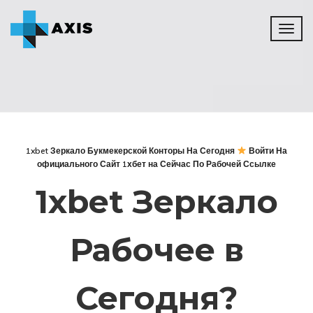
Toggl
naviga
1xbet Зеркало Букмекерской Конторы На Сегодня
Войти На
официального Сайт 1хбет на Сейчас По Рабочей Ссылке
1xbet Зеркало
Рабочее в
Сегодня?