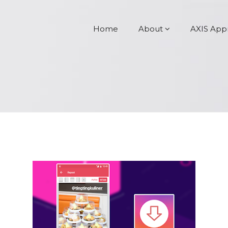
Home
About
AXIS App