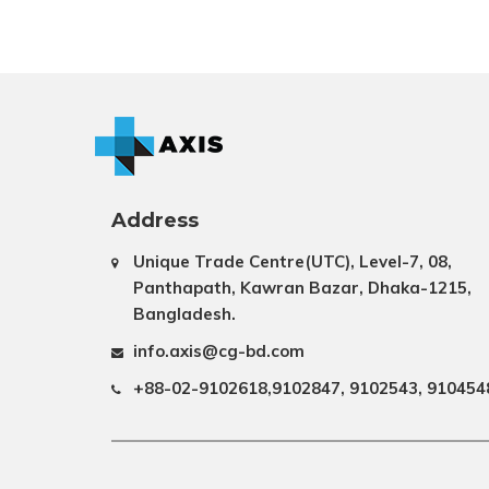
Address
Unique Trade Centre(UTC), Level-7, 08,
Panthapath, Kawran Bazar, Dhaka-1215,
Bangladesh.
info.axis@cg-bd.com
+88-02-9102618,9102847, 9102543, 910454