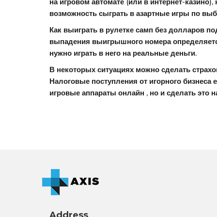
на игровом автомате (или в интернет-казино)
возможность сыграть в азартные игры по выб
Как выиграть в рулетке самп без долларов под
выпадения выигрышного номера определяется 
нужно играть в него на реальные деньги.
В некоторых ситуациях можно сделать страхов
Налоговые поступления от игорного бизнеса еж
игровые аппараты онлайн , но и сделать это 
Address