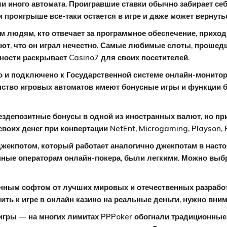
и иного автомата. Проигравшие ставки обычно забирает себе
 проигрыше все-таки остается в игре и даже может вернутьс
м людям, кто отвечает за программное обеспечение, прихо
итают, что он играл нечестно. Самые любимые слоты, прош
жности раскрывает Casino7 для своих посетителей.
и подключено к Государственной системе онлайн-монитори
инство игровых автоматов имеют бонусные игры и функции 
здепозитные бонусы в одной из иностранных валют, но при 
воих денег при конвертации NetEnt, Microgaming, Playson, 
екпотом, который работает аналогично джекпотам в насто
ченные операторам онлайн-покера, были легкими. Можно в
твенным софтом от лучших мировых и отечественных разраб
ть к игре в онлайн казино на реальные деньги, нужно вним
гры — на многих лимитах PPPoker обогнали традиционные 