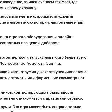
 заведение, за исключением тех мест, где
я к своему хозяину.
дилось изменять настройки или удалять
едшие многолетнюю история, настольные игры,
нга игрового оборудования и онлайн-
бесплатных вращений, добавляя
этом делают к запуску новых игр (чаще всего
Playrsquon Go, Yggdrasil Gaming.
ящих казино: сумма джекпота увеличивается с
ыбрать лотоматы или фирменные космоигры от
отчиков, контролирующих правильность
ательно ознакомиться с правилами сервиса.
румы. Эта игра может быть сыграна только