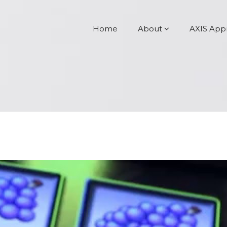
Home
About
AXIS App