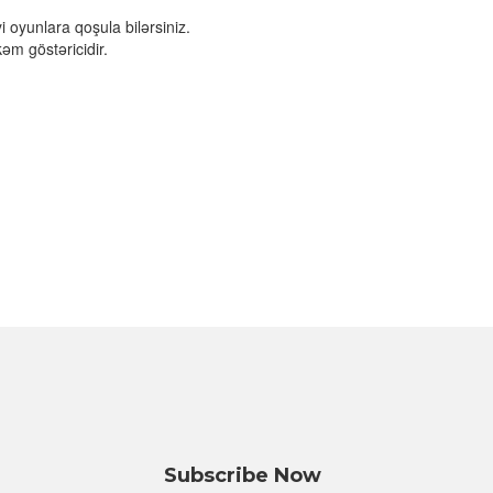
i oyunlara qoşula bilərsiniz.
m göstəricidir.
Subscribe Now