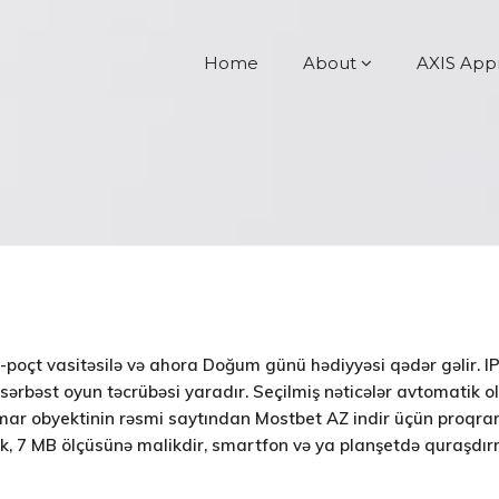
Home
About
AXIS App
çt vasitəsilə və ahora Doğum günü hədiyyəsi qədər gəlir. IPho
n sərbəst oyun təcrübəsi yaradır. Seçilmiş nəticələr avtomatik o
mar obyektinin rəsmi saytından Mostbet AZ indir üçün proqra
uck, 7 MB ölçüsünə malikdir, smartfon və ya planşetdə quraş