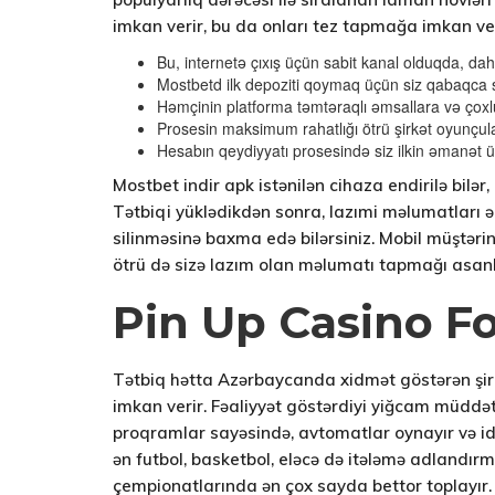
imkan verir, bu da onları tez tapmağa imkan ver
Bu, internetə çıxış üçün sabit kanal olduqda, dah
Mostbetd ilk depoziti qoymaq üçün siz qabaqca 
Həmçinin platforma təmtəraqlı əmsallara və çoxl
Prosesin maksimum rahatlığı ötrü şirkət oyunçul
Hesabın qeydiyyatı prosesində siz ilkin əmanət ü
Mostbet indir apk istənilən cihaza endirilə bilər
Tətbiqi yüklədikdən sonra, lazımi məlumatları ə
silinməsinə baxma edə bilərsiniz. Mobil müştəri
ötrü də sizə lazım olan məlumatı tapmağı asanl
Pin Up Casino Fo
Tətbiq hətta Azərbaycanda xidmət göstərən şirk
imkan verir. Fəaliyyət göstərdiyi yiğcam müddət
proqramlar sayəsində, avtomatlar oynayır və id
ən futbol, basketbol, eləcə də itələmə adlandır
çempionatlarında ən çox sayda bettor toplayır.