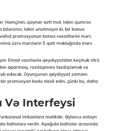
. Həmçinin, qaynar xətt mal, lakin qumrov
a bilərsiniz, lakin unutmayın ki, bir bonus
 vahid promosyonun bonus vəsaitlərini mərc
 növü üzrə mərclərin 5 qatı məbləğində mərc
yin. Email vasitəsilə qeydiyyatdan keçmək ötrü
zdən aparmaq, razılaşmanı təsdiqləmək və
tələb edəcək. Oyunçunun qeydiyyat zamanı
bir promosyon kodu daxil edin, çünki bu, daha
 Və Interfeysi
funksional imkanlara malikdir. Əyləncə onlayn
a bahislərə verilir. Aşağıda bahislər arasında
əri xüsusi “sevimli” qovluğuna əlavə etməyə