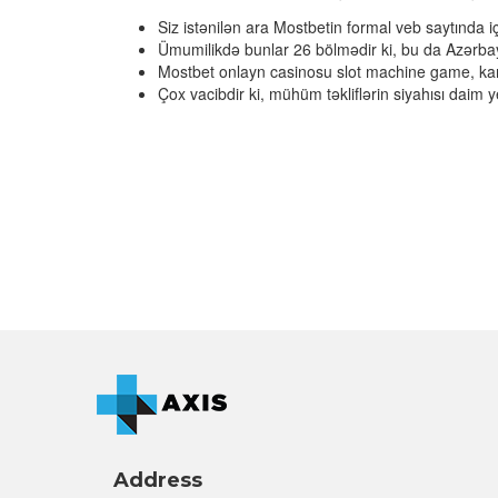
Siz istənilən ara Mostbetin formal veb saytında iç
Ümumilikdə bunlar 26 bölmədir ki, bu da Azərba
Mostbet onlayn casinosu slot machine game, kar
Çox vacibdir ki, mühüm təkliflərin siyahısı daim yen
Address