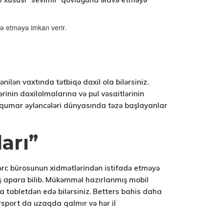
də etməyə imkan verir.
nilən vaxtında tətbiqə daxil ola bilərsiniz.
inin daxilolmalarına və pul vəsaitlərinin
n qumar əyləncələri dünyasında təzə başlayanlar
arı”
mərc bürosunun xidmətlərindən istifadə etməyə
rış apara bilib. Mükəmməl hazırlanmış mobil
 tabletdən edə bilərsiniz. Betters bahis daha
rsport da uzaqda qalmır və hər il