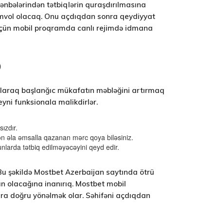
ənbələrindən tətbiqlərin quraşdırılmasına
simvol olacaq. Onu açdıqdan sonra qeydiyyat
OS üçün mobil proqramda canlı rejimdə idmana
o
 olaraq başlanğıc mükafatın məbləğini artırmaq
yni funksionala malikdirlər.
ızdır.
 ən əla əmsalla qazanan mərc qoya biləsiniz.
unlarda tətbiq edilməyəcəyini qeyd edir.
 Bu şəkildə Mostbet Azerbaijan saytında ötrü
san olacağına inanırıq. Mostbet mobil
a doğru yönəlmək olar. Səhifəni açdıqdan