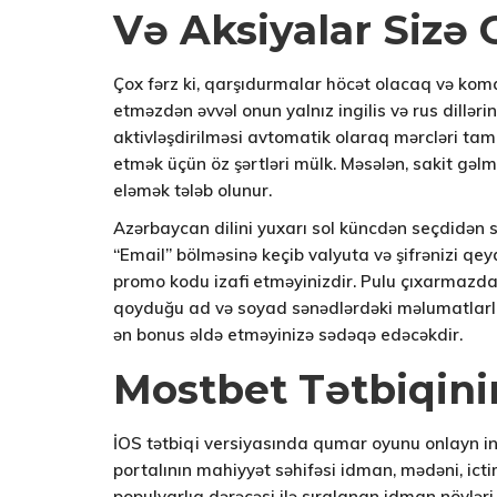
Və Aksiyalar Sizə 
Çox fərz ki, qarşıdurmalar höcət olacaq və ko
etməzdən əvvəl onun yalnız ingilis və rus dillərin
aktivləşdirilməsi avtomatik olaraq mərcləri t
etmək üçün öz şərtləri mülk. Məsələn, sakit gə
eləmək tələb olunur.
Azərbaycan dilini yuxarı sol küncdən seçdidən 
“Email” bölməsinə keçib valyuta və şifrənizi 
promo kodu izafi etməyinizdir. Pulu çıxarmazda
qoyduğu ad və soyad sənədlərdəki məlumatlarla 
ən bonus əldə etməyinizə sədəqə edəcəkdir.
Mostbet Tətbiqinin
İOS tətbiqi versiyasında qumar oyunu onlayn in
portalının mahiyyət səhifəsi idman, mədəni, ict
populyarlıq dərəcəsi ilə sıralanan idman növləri