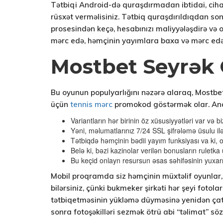
Tətbiqi Android-də quraşdırmadan ibtidai, ciha
rüsxət verməlisiniz. Tətbiq quraşdırıldıqdan s
prosesindən keçə, hesabınızı maliyyələşdirə və 
mərc edə, həmçinin yayımlara baxa və mərc edə 
Mostbet Seyrək 
Bu oyunun populyarlığını nəzərə alaraq, Mostbe
üçün
tennis mərc
promokod göstərmək olar. Andro
Variantların hər birinin öz xüsusiyyətləri var və
Yəni, məlumatlarınız 7/24 SSL şifrələmə üsulu il
Tətbiqdə həmçinin bədii yayım funksiyası va ki, 
Belə ki, bəzi kazinolar verilən bonusların ruletk
Bu keçid onlayn resursun əsas səhifəsinin yuxarı
Mobil proqramda siz həmçinin müxtəlif oyunlar, 
bilərsiniz, çünki bukmeker şirkəti hər şeyi foto
tətbiqetməsinin yükləmə düyməsinə yenidən ça
sonra fotoşəkilləri sezmək ötrü abi “təlimat” sö