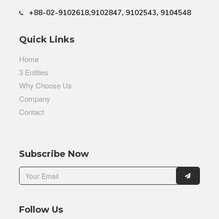
+88-02-9102618,9102847, 9102543, 9104548
Quick Links
Home
3 Entities
Why Choose Us
Company
Contact
Subscribe Now
Follow Us