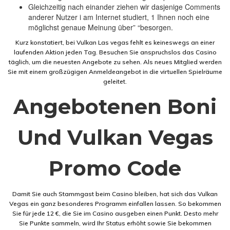
Gleichzeitig nach einander ziehen wir dasjenige Comments
anderer Nutzer i am Internet studiert, 1 Ihnen noch eine
möglichst genaue Meinung über” “besorgen.
Kurz konstatiert, bei Vulkan Las vegas fehlt es keineswegs an einer
laufenden Aktion jeden Tag. Besuchen Sie anspruchslos das Casino
täglich, um die neuesten Angebote zu sehen. Als neues Mitglied werden
Sie mit einem großzügigen Anmeldeangebot in die virtuellen Spielräume
geleitet.
Angebotenen Boni
Und Vulkan Vegas
Promo Code
Damit Sie auch Stammgast beim Casino bleiben, hat sich das Vulkan
Vegas ein ganz besonderes Programm einfallen lassen. So bekommen
Sie für jede 12 €, die Sie im Casino ausgeben einen Punkt. Desto mehr
Sie Punkte sammeln, wird Ihr Status erhöht sowie Sie bekommen