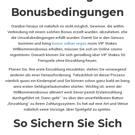
Bonusbedingungen
Darüber hinaus ist natürlich es nicht möglich, Gewinne, die within
Verbindung mit einem solchen Bonus erzielt wurden, abzuheben, ehe
die Umsatzbedingungen erfüllt wurden. Damit Sie in den Genuss
kommen und living
bonus vulkan vegas
room VIP Stakes
Willkommensbonus erhalten, müssen Sie sich im Online casino
registrieren. Danach können Sie sich geradlinig über VIP Stakes 50
Freispiele ohne Einzahlung freuen.
Planen Sie, Ihre erste Einzahlung einzuleiten, stehen Sie vorwiegend
anderen als einer Herausforderung. Tatsächlich ist dieser Prozess
nämlich quasi ein Kinderspiel und Sie können schon ganz bald an living
area ersten Geldspielautomaten starten. Wichtig ist, wenn der
Willkommensbonus aktiviert wird, bevor perish Ersteinzahlung
durchgeführt ist. Dann geht” “es über den unverfehlbaren Button
„Einzahlung“ zu ihrem Zahlungssystem. Es hat auf eine Art und Weise
natürlich seine Vorzüge, über Spielgeld zu spielen.
So Sichern Sie Sich