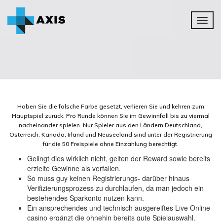
Toggl
naviga
Haben Sie die falsche Farbe gesetzt, verlieren Sie und kehren zum
Hauptspiel zurück. Pro Runde können Sie im Gewinnfall bis zu viermal
nacheinander spielen. Nur Spieler aus den Ländern Deutschland,
Österreich, Kanada, Irland und Neuseeland sind unter der Registrierung
für die 50 Freispiele ohne Einzahlung berechtigt.
Gelingt dies wirklich nicht, gelten der Reward sowie bereits
erzielte Gewinne als verfallen.
So muss guy keinen Registrierungs- darüber hinaus
Verifizierungsprozess zu durchlaufen, da man jedoch ein
bestehendes Sparkonto nutzen kann.
Ein ansprechendes und technisch ausgereiftes Live Online
casino ergänzt die ohnehin bereits gute Spielauswahl.