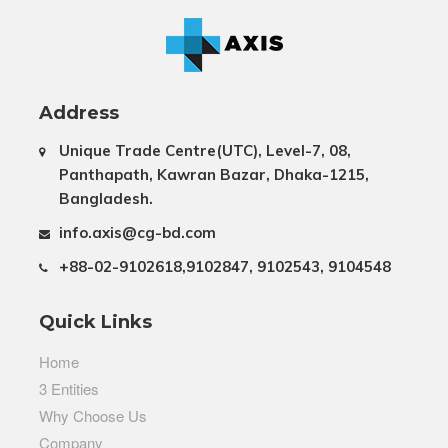
Address
Unique Trade Centre(UTC), Level-7, 08,
Panthapath, Kawran Bazar, Dhaka-1215,
Bangladesh.
info.axis@cg-bd.com
+88-02-9102618,9102847, 9102543, 9104548
Quick Links
Home
3 Entities
Why Choose Us
Company