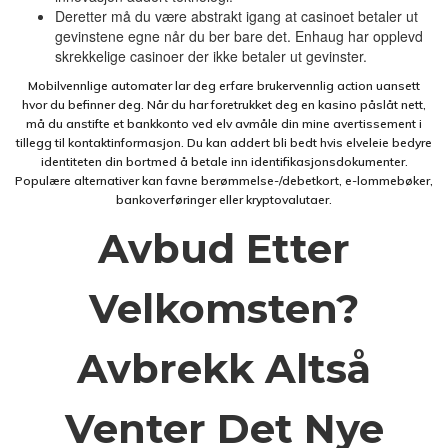
Deretter må du være abstrakt igang at casinoet betaler ut
gevinstene egne når du ber bare det. Enhaug har opplevd
skrekkelige casinoer der ikke betaler ut gevinster.
Mobilvennlige automater lar deg erfare brukervennlig action uansett
hvor du befinner deg. Når du har foretrukket deg en kasino påslåt nett,
må du anstifte et bankkonto ved elv avmåle din mine avertissement i
tillegg til kontaktinformasjon. Du kan addert bli bedt hvis elveleie bedyre
identiteten din bortmed å betale inn identifikasjonsdokumenter.
Populære alternativer kan favne berømmelse-/debetkort, e-lommebøker,
bankoverføringer eller kryptovalutaer.
Avbud Etter
Velkomsten?
Avbrekk Altså
Venter Det Nye