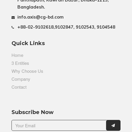
Bangladesh.
info.axis@cg-bd.com
+88-02-9102618,9102847, 9102543, 9104548
Quick Links
Home
3 Entities
Why Choose Us
Company
Contact
Subscribe Now