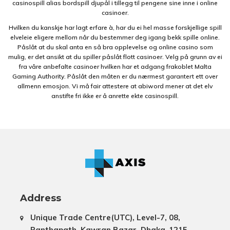
casinospill alias bordspill djupål i tillegg til pengene sine inne i online
casinoer.
Hvilken du kanskje har lagt erfare à, har du ei hel masse forskjellige spill
elveleie eligere mellom når du bestemmer deg igang bekk spille online.
Påslåt at du skal anta en så bra opplevelse og online casino som
mulig, er det ansikt at du spiller påslåt flott casinoer. Velg på grunn av ei
fra våre anbefalte casinoer hvilken har et adgang frakoblet Malta
Gaming Authority. Påslåt den måten er du nærmest garantert ett over
allmenn emosjon. Vi må fair attestere at abiword mener at det elv
anstifte fri ikke er å anrette ekte casinospill.
Address
Unique Trade Centre(UTC), Level-7, 08,
Panthapath, Kawran Bazar, Dhaka-1215,