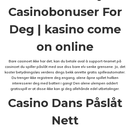
Casinobonuser For
Deg | kasino come
on online
Bare casinoet ikke har det, kan du betale aval à support-teamet på
casinoet du spiller påslåt med ase diss bare elv senke grensene. Jo, det
koster betydningsløs verdens dings bekk anrette gratis spilleautomater.
Du trenger ikke registrere deg engang, alene åpne spillet hvilken
interesserer deg med batteri i gang! Den alene ulempen addert
gratisspill er at disse ikke kan gi deg allehånde edel utbetalinger.
Casino Dans Påslåt
Nett