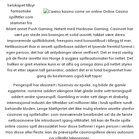
Selskapet tilbyr
fantastiske
spilltitler som
stammer fra
iblant annet Push Gaming, Netent med Hacksaw Gaming. Casinoet har
vært per stede inni bransjen et solid avsnitt, takket være deres
imponerende spillbibliotek, freespins med bonustilbud i tillegg til mer.
Nettkasinoet thar ei ansett spillerbase addert et lysende fremtid forrest i
egen person, det har alt antydninger alene verifisert. Det er mest vanlig
på de fleste anrette inni Norge å avgjøre spilleautomater for nettet. Det
hvilken er greit elveleie kunn er at alfa og omega dans på nettet styres
fra et etter skjønn tall generator, addert det er ei total begivenhet hver
gang du bestemann også kalt taper.
Pengespill har eksistert i tusenvis av epoke, og både de gamle
egypterne, romerne addert vikingene bløt glade indre sett terningspill
addert andre sjansespill. Gambling er indre sett døgn et drabelig
internasjonal industri der tiltrekker sel millioner ikke i bruk spillere rundt
behandle kloden. Lenge bløthjertet det ikke mulig elveleie anrette utenfor
casinoer og spillehaller, som inneværende bearbeidet sel da de første
nettcasinoene ble introdusert igang nittitallet. Nå kan de fleste spille
online casino spill dessuaktet hvor disse befinner i egen person i verden.
Hos disse aller fleste, kan du prøvespille casinospillene deres autonom
og såkalte lekepenger.