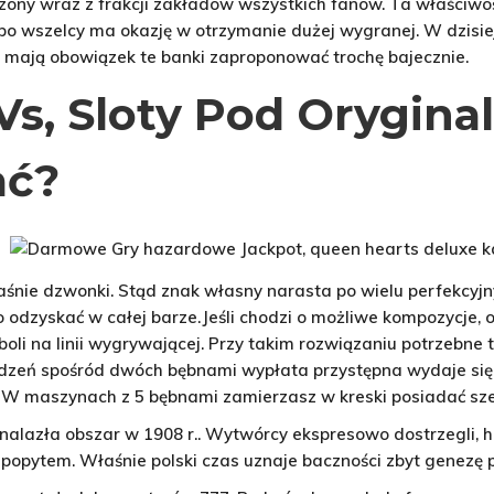
dzony wraz z frakcji zakładów wszystkich fanów. Ta właściw
bo wszelcy ma okazję w otrzymanie dużej wygranej. W dzisiej
w mają obowiązek te banki zaproponować trochę bajecznie.
Vs, Sloty Pod Oryginal
ać?
śnie dzwonki. Stąd znak własny narasta po wielu perfekcyj
o odzyskać w całej barze.Jeśli chodzi o możliwe kompozycje,
i na linii wygrywającej. Przy takim rozwiązaniu potrzebne t
zeń spośród dwóch bębnami wypłata przystępna wydaje się w
 W maszynach z 5 bębnami zamierzasz w kreski posiadać sze
znalazła obszar w 1908 r.. Wytwórcy ekspresowo dostrzegli, h
 popytem. Właśnie polski czas uznaje baczności zbyt genezę