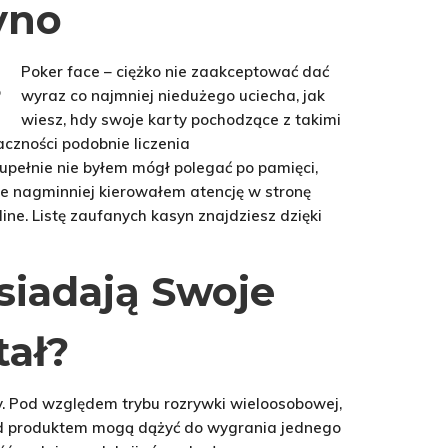
yno
Poker face – ciężko nie zaakceptować dać
wyraz co najmniej niedużego uciecha, jak
wiesz, hdy swoje karty pochodzące z takimi
baczności podobnie liczenia
Zupełnie nie byłem mógł polegać po pamięci,
ie nagminniej kierowałem atencję w stronę
ine. Listę zaufanych kasyn znajdziesz dzięki
iadają Swoje
tał?
ny. Pod względem trybu rozrywki wieloosobowej,
 nad produktem mogą dążyć do wygrania jednego