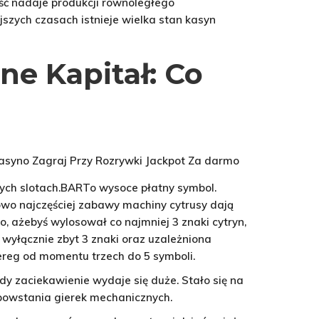
ość nadaje produkcji równoległego
szych czasach istnieje wielka stan kasyn
ne Kapitał: Co
nych slotach.BARTo wysoce płatny symbol.
 owo najczęściej zabawy machiny cytrusy dają
o, ażebyś wylosował co najmniej 3 znaki cytryn,
yłącznie zbyt 3 znaki oraz uzależniona
reg od momentu trzech do 5 symboli.
dy zaciekawienie wydaje się duże. Stało się na
 powstania gierek mechanicznych.