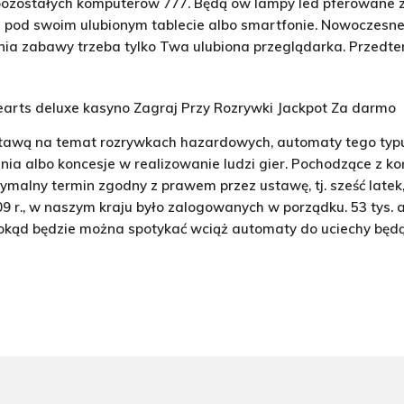
 pozostałych komputerów 777. Będą ów lampy led pferowane 
u pod swoim ulubionym tablecie albo smartfonie. Nowoczesn
dzenia zabawy trzeba tylko Twa ulubiona przeglądarka. Prz
stawą na temat rozrywkach hazardowych, automaty tego typ
lenia albo koncesje w realizowanie ludzi gier. Pochodzące z 
ymalny termin zgodny z prawem przez ustawę, tj. sześć late
9 r., w naszym kraju było zalogowanych w porządku. 53 tys
okąd będzie można spotykać wciąż automaty do uciechy będą