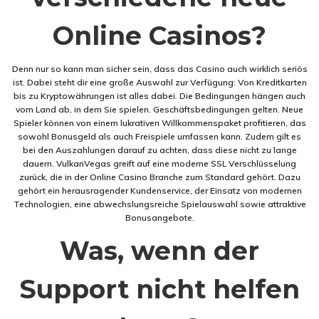
Online Casinos?
Denn nur so kann man sicher sein, dass das Casino auch wirklich seriös
ist. Dabei steht dir eine große Auswahl zur Verfügung: Von Kreditkarten
bis zu Kryptowährungen ist alles dabei. Die Bedingungen hängen auch
vom Land ab, in dem Sie spielen. Geschäftsbedingungen gelten. Neue
Spieler können von einem lukrativen Willkommenspaket profitieren, das
sowohl Bonusgeld als auch Freispiele umfassen kann. Zudem gilt es
bei den Auszahlungen darauf zu achten, dass diese nicht zu lange
dauern. VulkanVegas greift auf eine moderne SSL Verschlüsselung
zurück, die in der Online Casino Branche zum Standard gehört. Dazu
gehört ein herausragender Kundenservice, der Einsatz von modernen
Technologien, eine abwechslungsreiche Spielauswahl sowie attraktive
Bonusangebote.
Was, wenn der
Support nicht helfen