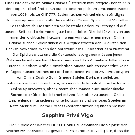
Eine Liste der «beste online Casinos Österreich mit Echtgeld» könnt Ihr in
der obigen Tabell finden. Ch auf die bestmögliche Art: mit einem Bonus
von 100%, bis zu CHF 777. Zudem achten wir auf ein anständiges
Bonusprogramm, eine satte Auswahl an Casino Spielen und Vielfalt im
Kassenbereich. Hasardieren Sie kostenlos oder um Echtengeld auf
unserer Seite und bekommen gute Laune dabei. Dies ist für viele von uns
einer der wichtigsten Faktoren, wenn wir nach einem neuen Online
Casino suchen. Spielbanken aus Mitgliedstaaten der EU dürfen den
Besuch bewerben, wenn das österreichische Finanzamt dem zustimmt
Der Spielerschutz und die Konzessionsvergaben müssen jenen
Österreichs entsprechen. Unsere ausgewählten Anbieter erfüllen diese
Kriterien in hohem Maße. Somit haben private Anbieter eigentlich keine
Befugnis, Casino Games im Land anzubieten. Es gibt zwei Haupttypen
von Online Casino Boni für neue Spieler. Bwin, ein beliebtes
österreichisches Unternehmen, ist einer der bekanntesten Anbieter von
Online Sportwetten, aber Österreicher können auch ausländische
Buchmacher über das Internet nutzen. Nun aber zu unseren Online
Empfehlungen für sicheres, unterhaltsames und seriöses Spielen im
Netz. Mehr zum Thema Prozesskostenfinanzierung finden Sie hier.
Sapphira Privé Vigo
Die 5 Spiele der WocheCHF 100 Bonus zu gewinnen Die 5 Spiele der
WocheCHF 100 Bonus zu gewinnen. Es ist natürlich völlig klar, dass die