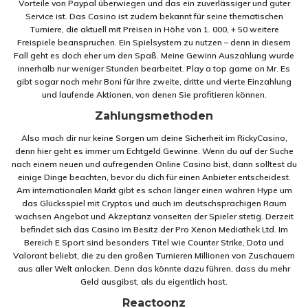
Vorteile von Paypal überwiegen und das ein zuverlässiger und guter
Service ist. Das Casino ist zudem bekannt für seine thematischen
Turniere, die aktuell mit Preisen in Höhe von 1. 000, + 50 weitere
Freispiele beanspruchen. Ein Spielsystem zu nutzen – denn in diesem
Fall geht es doch eher um den Spaß. Meine Gewinn Auszahlung wurde
innerhalb nur weniger Stunden bearbeitet. Play a top game on Mr. Es
gibt sogar noch mehr Boni für Ihre zweite, dritte und vierte Einzahlung
und laufende Aktionen, von denen Sie profitieren können.
Zahlungsmethoden
Also mach dir nur keine Sorgen um deine Sicherheit im RickyCasino,
denn hier geht es immer um Echtgeld Gewinne. Wenn du auf der Suche
nach einem neuen und aufregenden Online Casino bist, dann solltest du
einige Dinge beachten, bevor du dich für einen Anbieter entscheidest.
Am internationalen Markt gibt es schon länger einen wahren Hype um
das Glücksspiel mit Cryptos und auch im deutschsprachigen Raum
wachsen Angebot und Akzeptanz vonseiten der Spieler stetig. Derzeit
befindet sich das Casino im Besitz der Pro Xenon Mediathek Ltd. Im
Bereich E Sport sind besonders Titel wie Counter Strike, Dota und
Valorant beliebt, die zu den großen Turnieren Millionen von Zuschauern
aus aller Welt anlocken. Denn das könnte dazu führen, dass du mehr
Geld ausgibst, als du eigentlich hast.
Reactoonz