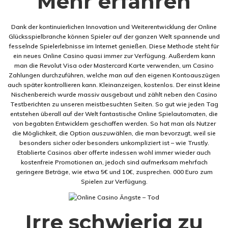
Mehr erfahren
Dank der kontinuierlichen Innovation und Weiterentwicklung der Online
Glücksspielbranche können Spieler auf der ganzen Welt spannende und
fesselnde Spielerlebnisse im Internet genießen. Diese Methode steht für
ein neues Online Casino quasi immer zur Verfügung. Außerdem kann
man die Revolut Visa oder Mastercard Karte verwenden, um Casino
Zahlungen durchzuführen, welche man auf den eigenen Kontoauszügen
auch später kontrollieren kann. Kleinanzeigen, kostenlos. Der einst kleine
Nischenbereich wurde massiv ausgebaut und zählt neben den Casino
Testberichten zu unseren meistbesuchten Seiten. So gut wie jeden Tag
entstehen überall auf der Welt fantastische Online Spielautomaten, die
von begabten Entwicklern geschaffen werden. So hat man als Nutzer
die Möglichkeit, die Option auszuwählen, die man bevorzugt, weil sie
besonders sicher oder besonders unkompliziert ist – wie Trustly.
Etablierte Casinos aber offerte indessen wohl immer wieder auch
kostenfreie Promotionen an, jedoch sind aufmerksam mehrfach
geringere Beträge, wie etwa 5€ und 10€, zusprechen. 000 Euro zum
Spielen zur Verfügung.
Irre schwierig zu