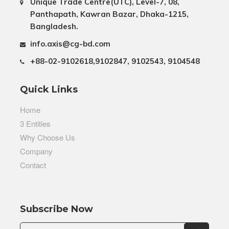
Unique Trade Centre(UTC), Level-7, 08,
Panthapath, Kawran Bazar, Dhaka-1215,
Bangladesh.
info.axis@cg-bd.com
+88-02-9102618,9102847, 9102543, 9104548
Quick Links
Home
3 Entities
Why Choose Us
Company
Contact
Subscribe Now