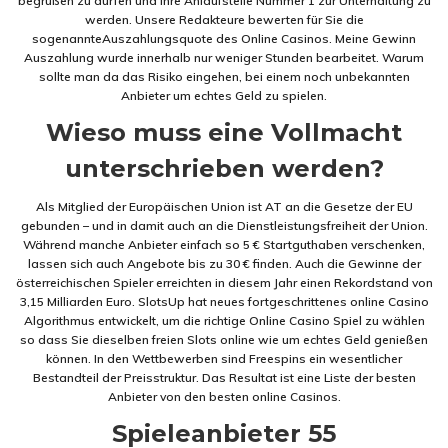
begrüßen zu dürfen und Ihre Anlaufstelle Nummer 1 zur Unterhaltung zu
werden. Unsere Redakteure bewerten für Sie die
sogenannteAuszahlungsquote des Online Casinos. Meine Gewinn
Auszahlung wurde innerhalb nur weniger Stunden bearbeitet. Warum
sollte man da das Risiko eingehen, bei einem noch unbekannten
Anbieter um echtes Geld zu spielen.
Wieso muss eine Vollmacht
unterschrieben werden?
Als Mitglied der Europäischen Union ist AT an die Gesetze der EU
gebunden – und in damit auch an die Dienstleistungsfreiheit der Union.
Während manche Anbieter einfach so 5 € Startguthaben verschenken,
lassen sich auch Angebote bis zu 30 € finden. Auch die Gewinne der
österreichischen Spieler erreichten in diesem Jahr einen Rekordstand von
3,15 Milliarden Euro. SlotsUp hat neues fortgeschrittenes online Casino
Algorithmus entwickelt, um die richtige Online Casino Spiel zu wählen
so dass Sie dieselben freien Slots online wie um echtes Geld genießen
können. In den Wettbewerben sind Freespins ein wesentlicher
Bestandteil der Preisstruktur. Das Resultat ist eine Liste der besten
Anbieter von den besten online Casinos.
Spieleanbieter 55