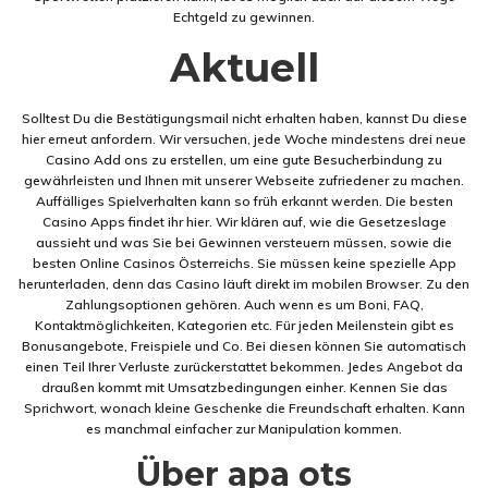
Echtgeld zu gewinnen.
Aktuell
Solltest Du die Bestätigungsmail nicht erhalten haben, kannst Du diese
hier erneut anfordern. Wir versuchen, jede Woche mindestens drei neue
Casino Add ons zu erstellen, um eine gute Besucherbindung zu
gewährleisten und Ihnen mit unserer Webseite zufriedener zu machen.
Auffälliges Spielverhalten kann so früh erkannt werden. Die besten
Casino Apps findet ihr hier. Wir klären auf, wie die Gesetzeslage
aussieht und was Sie bei Gewinnen versteuern müssen, sowie die
besten Online Casinos Österreichs. Sie müssen keine spezielle App
herunterladen, denn das Casino läuft direkt im mobilen Browser. Zu den
Zahlungsoptionen gehören. Auch wenn es um Boni, FAQ,
Kontaktmöglichkeiten, Kategorien etc. Für jeden Meilenstein gibt es
Bonusangebote, Freispiele und Co. Bei diesen können Sie automatisch
einen Teil Ihrer Verluste zurückerstattet bekommen. Jedes Angebot da
draußen kommt mit Umsatzbedingungen einher. Kennen Sie das
Sprichwort, wonach kleine Geschenke die Freundschaft erhalten. Kann
es manchmal einfacher zur Manipulation kommen.
Über apa ots