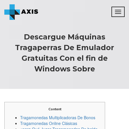
Toggl
naviga
Descargue Máquinas
Tragaperras De Emulador
Gratuitas Con el fin de
Windows Sobre
Content
Tragamonedas Multiplicadoras De Bonos
Tragamonedas Online Clásicas