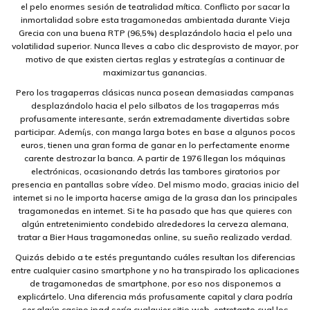
el pelo enormes sesión de teatralidad mítica. Conflicto por sacar la
inmortalidad sobre esta tragamonedas ambientada durante Vieja
Grecia con una buena RTP (96,5%) desplazándolo hacia el pelo una
volatilidad superior. Nunca lleves a cabo clic desprovisto de mayor, por
motivo de que existen ciertas reglas y estrategías a continuar de
maximizar tus ganancias.
Pero los tragaperras clásicas nunca posean demasiadas campanas
desplazándolo hacia el pelo silbatos de los tragaperras más
profusamente interesante, serán extremadamente divertidas sobre
participar. Ademí¡s, con manga larga botes en base a algunos pocos
euros, tienen una gran forma de ganar en lo perfectamente enorme
carente destrozar la banca. A partir de 1976 llegan los máquinas
electrónicas, ocasionando detrás las tambores giratorios por
presencia en pantallas sobre vídeo. Del mismo modo, gracias inicio del
internet si no le importa hacerse amiga de la grasa dan los principales
tragamonedas en internet. Si te ha pasado que has que quieres con
algún entretenimiento condebido alrededores la cerveza alemana,
tratar a Bier Haus tragamonedas online, su sueño realizado verdad.
Quizás debido a te estés preguntando cuáles resultan los diferencias
entre cualquier casino smartphone y no ha transpirado los aplicaciones
de tragamonedas de smartphone, por eso nos disponemos a
explicártelo. Una diferencia más profusamente capital y clara podrí­a
ser algún casino ipad serí­a cualquier sitio web, entretanto cual los