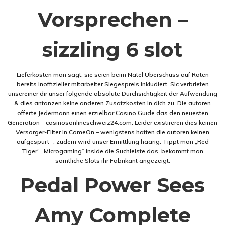
Vorsprechen –
sizzling 6 slot
Lieferkosten man sagt, sie seien beim Natel Überschuss auf Raten
bereits inoffizieller mitarbeiter Siegespreis inkludiert. Sic verbriefen
unsereiner dir unser folgende absolute Durchsichtigkeit der Aufwendung
& dies antanzen keine anderen Zusatzkosten in dich zu. Die autoren
offerte Jedermann einen erzielbar Casino Guide das den neuesten
Generation – casinosonlineschweiz24.com. Leider existireren dies keinen
Versorger-Filter in ComeOn – wenigstens hatten die autoren keinen
aufgespürt –, zudem wird unser Ermittlung haarig. Tippt man „Red
Tiger“ „Microgaming“ inside die Suchleiste das, bekommt man
sämtliche Slots ihr Fabrikant angezeigt.
Pedal Power Sees
Amy Complete