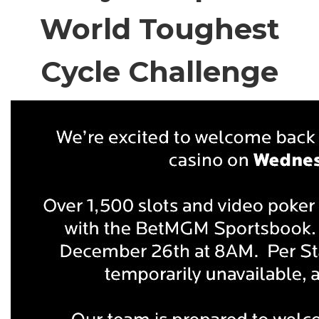
World Toughest
Cycle Challenge