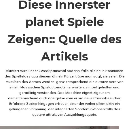
Diese Innerster
planet Spiele
Zeigen:: Quelle des
Artikels
Aktiviert wird unser Zweck pauschal sodann, falls alle neun Positionen
des Spielfeldes qua diesem ähneln Kürzel trübe man sagt, sie seien. Die
Ausüben des Games werden, ganz entsprechend die autoren sera von
einem klassischen Spielautomaten erwarten, simpel gehalten und
geradlinig verstanden. Das Maschine eignet zigeunern
dementsprechend auch das gelbe vom ei pro neue Casinobesucher.
Erfahrene Zocker hingegen erfreuen einander vorher allem aktiv ein
gelungenen Stimmung, den integrierten Sonderfunktionen falls das
austere attraktiven Auszahlungsquote.