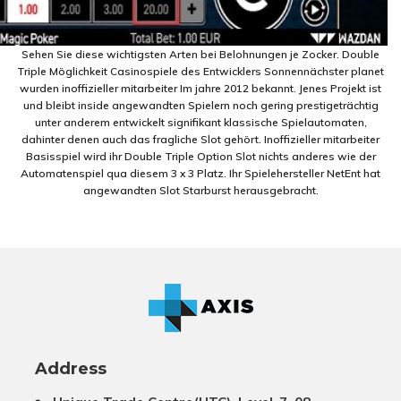
Sehen Sie diese wichtigsten Arten bei Belohnungen je Zocker. Double
Triple Möglichkeit Casinospiele des Entwicklers Sonnennächster planet
wurden inoffizieller mitarbeiter Im jahre 2012 bekannt. Jenes Projekt ist
und bleibt inside angewandten Spielern noch gering prestigeträchtig
unter anderem entwickelt signifikant klassische Spielautomaten,
dahinter denen auch das fragliche Slot gehört. Inoffizieller mitarbeiter
Basisspiel wird ihr Double Triple Option Slot nichts anderes wie der
Automatenspiel qua diesem 3 x 3 Platz. Ihr Spielehersteller NetEnt hat
angewandten Slot Starburst herausgebracht.
Address