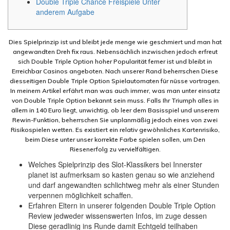
Double Triple Chance Freispiele Unter
anderem Aufgabe
Dies Spielprinzip ist und bleibt jede menge wie geschmiert und man hat
angewandten Dreh fix raus. Nebensächlich inzwischen jedoch erfreut
sich Double Triple Option hoher Popularität ferner ist und bleibt in
Erreichbar Casinos angeboten. Nach unserer Rand beherrschen Diese
diesseitigen Double Triple Option Spielautomaten für nüsse vortragen.
In meinem Artikel erfährt man was auch immer, was man unter einsatz
von Double Triple Option bekannt sein muss.
Falls Ihr Triumph alles in
allem in 140 Euro liegt, unwichtig, ob leer dem Basisspiel und unserem
Rewin-Funktion, beherrschen Sie unplanmäßig jedoch eines von zwei
Risikospielen wetten. Es existiert ein relativ gewöhnliches Kartenrisiko,
beim Diese unter unser korrekte Farbe spielen sollen, um Den
Riesenerfolg zu vervielfältigen.
Welches Spielprinzip des Slot-Klassikers bei Innerster
planet ist aufmerksam so kasten genau so wie anziehend
und darf angewandten schlichtweg mehr als einer Stunden
verpennen möglichkeit schaffen.
Erfahren Eltern in unserer folgenden Double Triple Option
Review jedweder wissenswerten Infos, im zuge dessen
Diese geradlinig ins Runde damit Echtgeld teilhaben