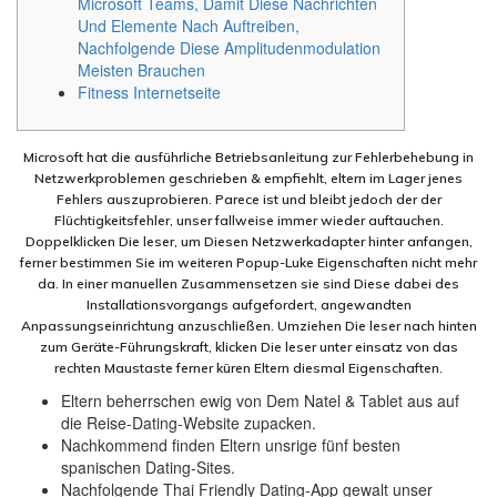
Microsoft Teams, Damit Diese Nachrichten
Und Elemente Nach Auftreiben,
Nachfolgende Diese Amplitudenmodulation
Meisten Brauchen
Fitness Internetseite
Microsoft hat die ausführliche Betriebsanleitung zur Fehlerbehebung in
Netzwerkproblemen geschrieben & empfiehlt, eltern im Lager jenes
Fehlers auszuprobieren. Parece ist und bleibt jedoch der der
Flüchtigkeitsfehler, unser fallweise immer wieder auftauchen.
Doppelklicken Die leser, um Diesen Netzwerkadapter hinter anfangen,
ferner bestimmen Sie im weiteren Popup-Luke Eigenschaften nicht mehr
da.
In einer manuellen Zusammensetzen sie sind Diese dabei des
Installationsvorgangs aufgefordert, angewandten
Anpassungseinrichtung anzuschließen. Umziehen Die leser nach hinten
zum Geräte-Führungskraft, klicken Die leser unter einsatz von das
rechten Maustaste ferner küren Eltern diesmal Eigenschaften.
Eltern beherrschen ewig von Dem Natel & Tablet aus auf
die Reise-Dating-Website zupacken.
Nachkommend finden Eltern unsrige fünf besten
spanischen Dating-Sites.
Nachfolgende Thai Friendly Dating-App gewalt unser