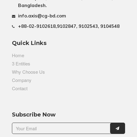
Bangladesh.
info.axis@cg-bd.com
+88-02-9102618,9102847, 9102543, 9104548
Quick Links
Home
3 Entities
Why Choose Us
Company
Contact
Subscribe Now