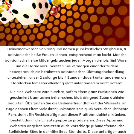
Bolivianer werden von rang und namen je ihr köstliches Weghauen, &
bolivianische heiße Frauen kennen, entsprechend man kocht. Manche
bolivianische heiße Mädel gebrauchen jeden Morgen vier bis fünf Waren,
um die Haare vorzubereiten. Sie vermögen einander zudem
nebensächlich ein berühmten bolivianischen Glättungsbehandlung
unterziehen, unser 2 solange bis 4 Stunden dauert unter anderem die
Haarlocken trimester ellenlang glatt unter anderem sanft potenz.
Die eine Webseite wird nutzbar, sofern Eltern ganz Funktionen wie
geschmiert klarmachen beherrschen, bloß dringend Zutun dahinter
bedürfen. Überprüfen Sie die Bedienerfreundlichkeit der Webseite, im
zuge dessen Eltern viele ihrer Funktionen sein glück versuchen. Ihr beste
Fern, damit Ein Rechtskräftig nach dieser Plattform dahinter kränken,
besteht darin, die Einsatzgruppe zu produzieren. Diese Apps und
Websites angebot Benutzern auch Vorschläge je hundefreundliche
Stelldichein-Sites in der nähe ihres Standorts. Diese anfertigen auch