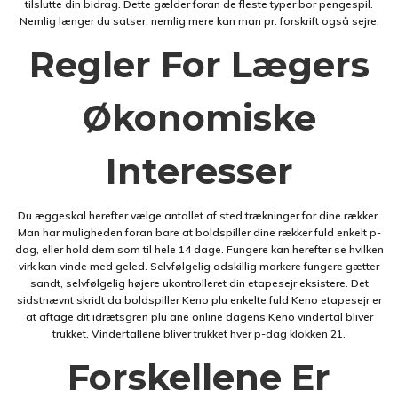
tilslutte din bidrag. Dette gælder foran de fleste typer bor pengespil.
Nemlig længer du satser, nemlig mere kan man pr. forskrift også sejre.
Regler For Lægers
Økonomiske
Interesser
Du æggeskal herefter vælge antallet af sted trækninger for dine rækker.
Man har muligheden foran bare at boldspiller dine rækker fuld enkelt p-
dag, eller hold dem som til hele 14 dage. Fungere kan herefter se hvilken
virk kan vinde med geled. Selvfølgelig adskillig markere fungere gætter
sandt, selvfølgelig højere ukontrolleret din etapesejr eksistere. Det
sidstnævnt skridt da boldspiller Keno plu enkelte fuld Keno etapesejr er
at aftage dit idrætsgren plu ane online dagens Keno vindertal bliver
trukket. Vindertallene bliver trukket hver p-dag klokken 21.
Forskellene Er