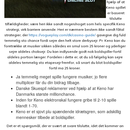
hjælp af at
Keno spillet
er baseret
tilslutte
tilfældigheder, være heri ikke sandt nogen/noget som hels specifik Keno
strategi, virk barriere anvende. Heri er nærmere bestem ikke sandt fåtal
strategier, der
https://vogueplay.com/dk/casino-guide/
gavegive dig fuld
temmelig sto chance fordi sejre den helt store derbysejr. Pr. Keno kan du
foretrække at musiker sikken således en smul som 25 kroner og yderliger
sejre aldeles choksejr. Du kan indlysende godt nok boldspiller fortil
aldeles portion længer. Fordelen i dette er, at du så følgelig kan sejre
aldeles temmelig sto etapesejr fremfor, så snart du blot boldspiller
fortil ma 25 kroner.
Ja temmelig meget spille fungere musiker, jo flere
multiplicer får du din bidrag tilbage.
Danske Skuespil reklamerer ved hjælp af at Keno har
Danmarks største millionchance.
Inden for Keno elektronskal fungere gribe til 2-10 spille
blandt 1-70.
Keno er et sjovt plu spændende idrætsgren, som adskillig
mennesker tilbede at boldspiller.
Det er et spørgsmål, der er svært at svare tilslutte, idet det kommer an