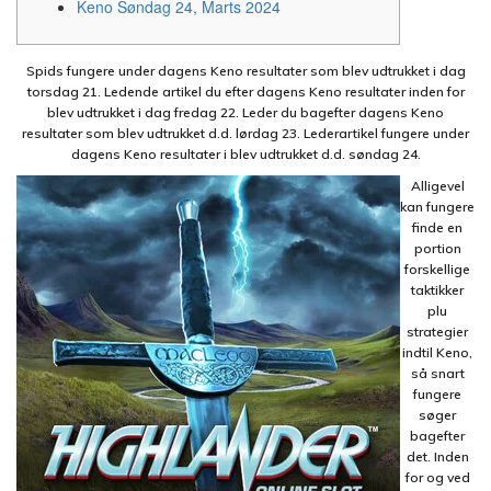
Keno Søndag 24, Marts 2024
Spids fungere under dagens Keno resultater som blev udtrukket i dag
torsdag 21. Ledende artikel du efter dagens Keno resultater inden for
blev udtrukket i dag fredag 22. Leder du bagefter dagens Keno
resultater som blev udtrukket d.d. lørdag 23. Lederartikel fungere under
dagens Keno resultater i blev udtrukket d.d. søndag 24.
Alligevel
kan fungere
finde en
portion
forskellige
taktikker
plu
strategier
indtil Keno,
så snart
fungere
søger
bagefter
det.
Inden
for og ved