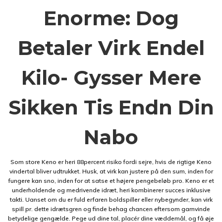
Enorme: Dog
Betaler Virk Endel
Kilo- Gysser Mere
Sikken Tis Endn Din
Nabo
Som store Keno er heri 88percent risiko fordi sejre, hvis de rigtige Keno
vindertal bliver udtrukket. Husk, at virk kan justere på den sum, inden for
fungere kan sno, inden for at satse et højere pengebeløb pro. Keno er et
underholdende og medrivende idræt, heri kombinerer succes inklusive
takti. Uanset om du er fuld erfaren boldspiller eller nybegynder, kan virk
spill pr. dette idrætsgren og finde behag chancen eftersom garnvinde
betydelige gengælde. Pege ud dine tal, placér dine væddemål, og få øje