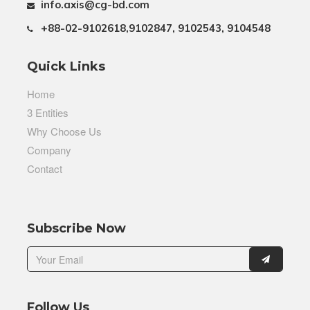
info.axis@cg-bd.com
+88-02-9102618,9102847, 9102543, 9104548
Quick Links
Home
3 Entities
Why Choose Us
Company
Contact
Subscribe Now
Follow Us