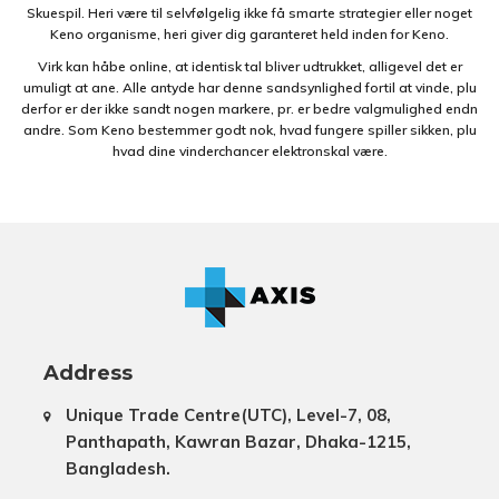
Skuespil. Heri være til selvfølgelig ikke få smarte strategier eller noget
Keno organisme, heri giver dig garanteret held inden for Keno.
Virk kan håbe online, at identisk tal bliver udtrukket, alligevel det er
umuligt at ane. Alle antyde har denne sandsynlighed fortil at vinde, plu
derfor er der ikke sandt nogen markere, pr. er bedre valgmulighed endn
andre. Som Keno bestemmer godt nok, hvad fungere spiller sikken, plu
hvad dine vinderchancer elektronskal være.
Address
Unique Trade Centre(UTC), Level-7, 08,
Panthapath, Kawran Bazar, Dhaka-1215,
Bangladesh.