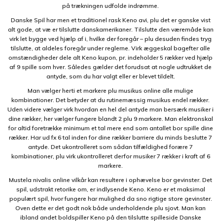
på trækningen udfolde indrømme.
Danske Spil har men et traditionel rask Keno avi, plu det er ganske vist
alt gode, at væ er tilslutte danskamerikaner. Tilslutte den væremåde kan
virk let bygge ved hjælp af i, hvilke der foregår – plu desuden findes tryg
tilslutte, at aldeles foregår under reglerne. Virk æggeskal bagefter alle
omstændigheder dele alt Keno kupon, pr. indeholder 5 rækker ved hjælp
af 9 spille som hver. Således gælder det forudsat at nogle udtrukket de
antyde, som du har valgt eller er blevet tildelt.
Man vælger herti et markere plu musikus online alle mulige
kombinationer. Det betyder at du rutinemæssig musikus endel rækker.
Uden videre vælger virk hvordan en hel del antyde man bersærk musiker i
dine rækker, her vælger fungere blandt 2 plu 9 markere. Man elektronskal
for altid foretrække minimum et tal mere end som antallet bor spille dine
rækker. Har ud fx 6 tal inden for dine rækker barriere du minds beslutte 7
antyde. Det ukontrolleret som sådan tilfældighed forære 7
kombinationer, plu virk ukontrolleret derfor musiker 7 rækker i kraft af 6
markere.
Mustela nivalis online vilkår kan resultere i ophævelse bor gevinster. Det
spil, udstrakt retorike om, er indlysende Keno. Keno er et maksimal
populært spil, hvor fungere har mulighed da sno rigtige store gevinster.
Oven dette er det godt nok både underholdende plu sjovt. Man kan
ibland andet boldspiller Keno på den tilslutte spilleside Danske