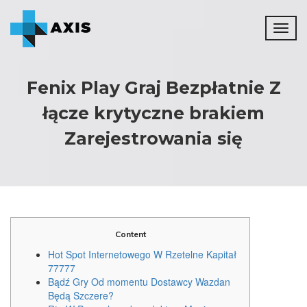
Toggl
naviga
Fenix Play Graj Bezpłatnie Z
łącze krytyczne brakiem
Zarejestrowania się
Content
Hot Spot Internetowego W Rzetelne Kapitał
77777
Bądź Gry Od momentu Dostawcy Wazdan
Będą Szczere?