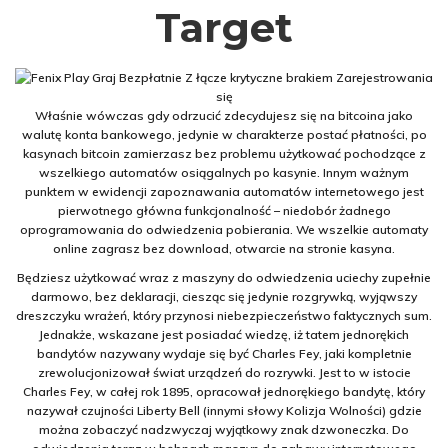
Target
Właśnie wówczas gdy odrzucić zdecydujesz się na bitcoina jako
walutę konta bankowego, jedynie w charakterze postać płatności, po
kasynach bitcoin zamierzasz bez problemu użytkować pochodzące z
wszelkiego automatów osiągalnych po kasynie. Innym ważnym
punktem w ewidencji zapoznawania automatów internetowego jest
pierwotnego główna funkcjonalność – niedobór żadnego
oprogramowania do odwiedzenia pobierania. We wszelkie automaty
online zagrasz bez download, otwarcie na stronie kasyna.
Będziesz użytkować wraz z maszyny do odwiedzenia uciechy zupełnie
darmowo, bez deklaracji, ciesząc się jedynie rozgrywką, wyjąwszy
dreszczyku wrażeń, który przynosi niebezpieczeństwo faktycznych sum.
Jednakże, wskazane jest posiadać wiedzę, iż tatem jednorękich
bandytów nazywany wydaje się być Charles Fey, jaki kompletnie
zrewolucjonizował świat urządzeń do rozrywki. Jest to w istocie
Charles Fey, w całej rok 1895, opracował jednorękiego bandytę, który
nazywał czujności Liberty Bell (innymi słowy Kolizja Wolności) gdzie
można zobaczyć nadzwyczaj wyjątkowy znak dzwoneczka. Do