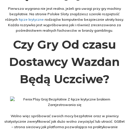
Pierwsza wygrana nie jest realna, jeżeli gra uwagi przy gry machiny
bezpłatnie. Na stronie Polskie Sloty znajdziesz szeroki rozpiętość
różnych
łącze krytyczne
rodzajów komputerów bezpiecznie utraty kasy.
Każda rozrywka jest wypróbowana jak i również zrecenzowana za
pośrednictwem realnych fachowców w branży gamblingu.
Czy Gry Od czasu
Dostawcy Wazdan
Będą Uczciwe?
Wolno więc spróbować swoich mocy bezpłatnie oraz w piwnicy
statystycznie zweryfikować jak dużo wolno zwyciężyć lub utracić. GGBet
– strona sieciowy jak platforma pozwalająca na praktykowanie