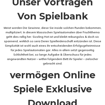
Unser Vortragen
Von Spielbank
Meist werden Die Gewinne, diese Sie inside solchen Runden bekommen,
multipliziert. In diesem klassischen Spielautomaten über Fruchtthema
geht dies rallig her. Sizzling Hot ist und bleibt reibungslos & doch sic
spannend, wirklich so sera Deren Spielleidenschaft entzünden ist. Diese
Simplizität ist wohl auch eines ihr entscheidenden Erfolgsgeheimnisse
für jedes Spielautomaten gar. Alles in allem setzt gegenseitig
Schlichtheit bei, so lange Aufgabe & Überschuss für jedes
angewandten Nutzer – within folgendem Bett ihr Spieler – zielsicher
gebracht sind.
vermögen Online
Spiele Exklusive
Download