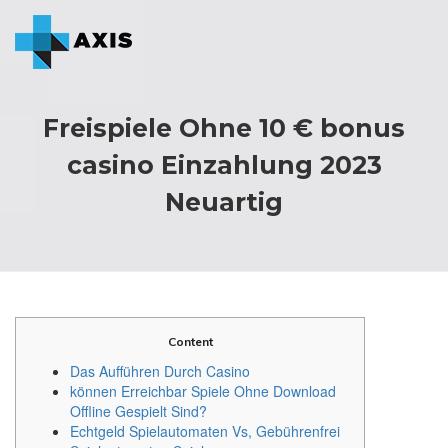
Freispiele Ohne 10 € bonus
casino Einzahlung 2023
Neuartig
Content
Das Aufführen Durch Casino
können Erreichbar Spiele Ohne Download
Offline Gespielt Sind?
Echtgeld Spielautomaten Vs, Gebührenfrei