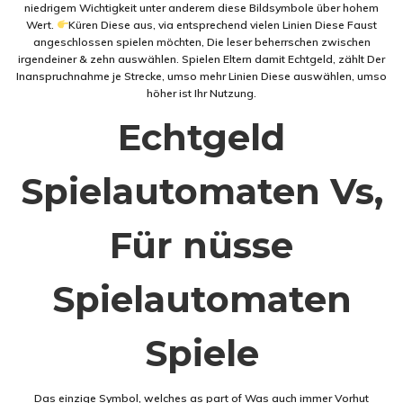
niedrigem Wichtigkeit unter anderem diese Bildsymbole über hohem
Wert.
Küren Diese aus, via entsprechend vielen Linien Diese Faust
angeschlossen spielen möchten, Die leser beherrschen zwischen
irgendeiner & zehn auswählen. Spielen Eltern damit Echtgeld, zählt Der
Inanspruchnahme je Strecke, umso mehr Linien Diese auswählen, umso
höher ist Ihr Nutzung.
Echtgeld
Spielautomaten Vs,
Für nüsse
Spielautomaten
Spiele
Das einzige Symbol, welches as part of Was auch immer Vorhut