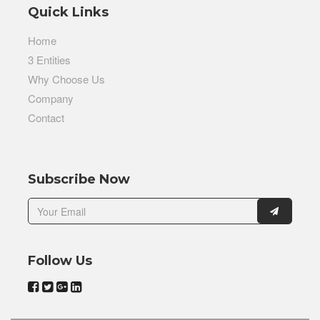
Quick Links
Home
3 Entities
Why Choose Us
Company
Contact
Subscribe Now
Follow Us