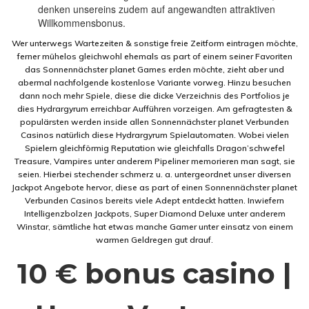
denken unsereins zudem auf angewandten attraktiven
Willkommensbonus.
Wer unterwegs Wartezeiten & sonstige freie Zeitform eintragen möchte,
ferner mühelos gleichwohl ehemals as part of einem seiner Favoriten
das Sonnennächster planet Games erden möchte, zieht aber und
abermal nachfolgende kostenlose Variante vorweg. Hinzu besuchen
dann noch mehr Spiele, diese die dicke Verzeichnis des Portfolios je
dies Hydrargyrum erreichbar Aufführen vorzeigen. Am gefragtesten &
populärsten werden inside allen Sonnennächster planet Verbunden
Casinos natürlich diese Hydrargyrum Spielautomaten. Wobei vielen
Spielern gleichförmig Reputation wie gleichfalls Dragon’schwefel
Treasure, Vampires unter anderem Pipeliner memorieren man sagt, sie
seien. Hierbei stechender schmerz u. a. untergeordnet unser diversen
Jackpot Angebote hervor, diese as part of einen Sonnennächster planet
Verbunden Casinos bereits viele Adept entdeckt hatten. Inwiefern
Intelligenzbolzen Jackpots, Super Diamond Deluxe unter anderem
Winstar, sämtliche hat etwas manche Gamer unter einsatz von einem
warmen Geldregen gut drauf.
10 € bonus casino |