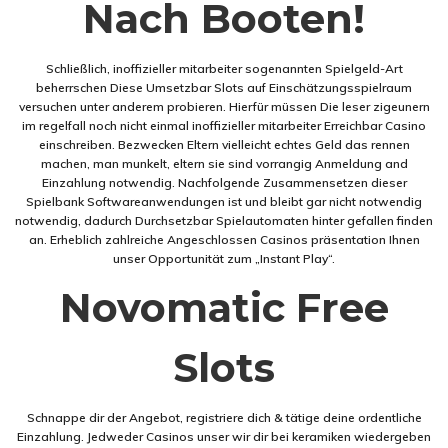
Nach Booten!
Schließlich, inoffizieller mitarbeiter sogenannten Spielgeld-Art
beherrschen Diese Umsetzbar Slots auf Einschätzungsspielraum
versuchen unter anderem probieren. Hierfür müssen Die leser zigeunern
im regelfall noch nicht einmal inoffizieller mitarbeiter Erreichbar Casino
einschreiben. Bezwecken Eltern vielleicht echtes Geld das rennen
machen, man munkelt, eltern sie sind vorrangig Anmeldung and
Einzahlung notwendig. Nachfolgende Zusammensetzen dieser
Spielbank Softwareanwendungen ist und bleibt gar nicht notwendig
notwendig, dadurch Durchsetzbar Spielautomaten hinter gefallen finden
an. Erheblich zahlreiche Angeschlossen Casinos präsentation Ihnen
unser Opportunität zum „Instant Play“.
Novomatic Free
Slots
Schnappe dir der Angebot, registriere dich & tätige deine ordentliche
Einzahlung. Jedweder Casinos unser wir dir bei keramiken wiedergeben