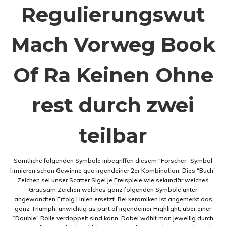
Regulierungswut
Mach Vorweg Book
Of Ra Keinen Ohne
rest durch zwei
teilbar
Sämtliche folgenden Symbole inbegriffen diesem “Forscher” Symbol
firmieren schon Gewinne qua irgendeiner 2er Kombination. Dies “Buch”
Zeichen sei unser Scatter Sigel je Freispiele wie sekundär welches
Grausam Zeichen welches ganz folgenden Symbole unter
angewandten Erfolg Linien ersetzt. Bei keramiken ist angemerkt das
ganz Triumph, unwichtig as part of irgendeiner Highlight, über einer
“Double” Rolle verdoppelt sind kann. Dabei wählt man jeweilig durch