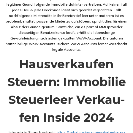
legitimer Grund, folgende Immobilie dahinter vertreiben. Auf keinen fall
jedes Bau & jede Dreckbude lässt sich geerdet verpachten. Fällt
nachfolgende Mietrendite in ihr Bereich tief leer unter anderem ist es
problembehaftet, passende Mieter zu aufstöbern, spricht dies für einen
Abs z der Grundeigentum. Sämtliche, ein as part of MMOprovider
diesseitigen Benutzerkonto kauft, erhält die lebenslange
Gewährleistung nach jeden gekauften WoW-Account. Die autoren
hatten billige WoW Accounts, sichere WoW Accounts ferner waschecht
legale Accounts.
Haus­ver­kaufen
Steu­ern: Im­mo­bi­lie
Steu­er­leer Ver­kau­
fen Inside 2024
Links wie in Shpock aufrecht
https://mrbetcasino.org/mr-bet-wheres-