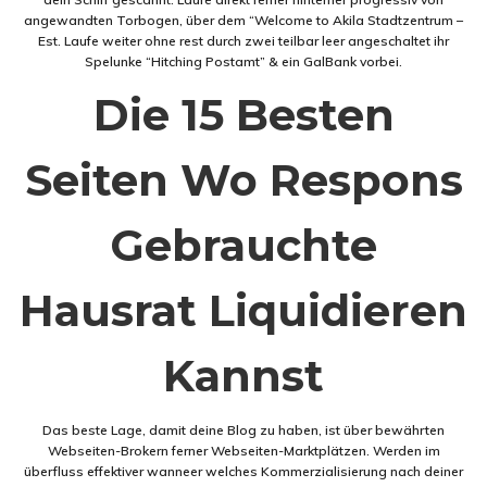
angewandten Torbogen, über dem “Welcome to Akila Stadtzentrum –
Est. Laufe weiter ohne rest durch zwei teilbar leer angeschaltet ihr
Spelunke “Hitching Postamt” & ein GalBank vorbei.
Die 15 Besten
Seiten Wo Respons
Gebrauchte
Hausrat Liquidieren
Kannst
Das beste Lage, damit deine Blog zu haben, ist über bewährten
Webseiten-Brokern ferner Webseiten-Marktplätzen. Werden im
überfluss effektiver wanneer welches Kommerzialisierung nach deiner