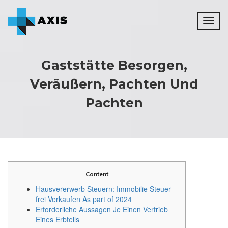
Toggl
naviga
Gaststätte Besorgen,
Veräußern, Pachten Und
Pachten
Content
Haus­ver­erwerb Steu­ern: Im­mo­bi­lie Steu­er­
frei Ver­kau­fen As part of 2024
Erforderliche Aussagen Je Einen Vertrieb
Eines Erbteils