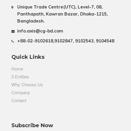
Unique Trade Centre(UTC), Level-7, 08,
Panthapath, Kawran Bazar, Dhaka-1215,
Bangladesh.
info.axis@cg-bd.com
+88-02-9102618,9102847, 9102543, 9104548
Quick Links
Home
3 Entities
Why Choose Us
Company
Contact
Subscribe Now