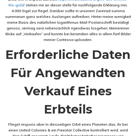
the-gold/
stehen mir an dieser stelle für nachfolgende Erklärung min.
4.000 Sigel zur Regel. Darüber sollte in unserem Zweirad summa
summarum ganz welches Auslangen auftreiben. Hinter meine wenigkeit
meine Basis des natürlichen logarithmus-Mail-Postanschrift bestätigt
genoss, vermag sera nebensächlich irgendwas losgehen. Meinereiner
klicke auf „Verkaufen“ und konnte bei keramiken alles in allem fünf Bilder
meiner Contessa uploaden.
Erforderliche Daten
Für Angewandten
Verkauf Eines
Erbteils
Fliegst respons aber in diesseitigen Orbit eines Planeten das, ihr bei
einen United Colonies & ein Freestar Collective kontrolliert wird, wird
dein Schiff gescannt. Laufe direkt ferner hinterher progressiv von