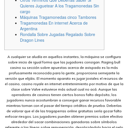
Otros Términos Que Deberías Saber Si
Quieres Juguetear A los Tragamonedas Sin
cargo
Máquinas Tragamonedas cinco Tambores
Tragamonedas En internet Acerca de
Argentina
Rondalla Sobre Jugadas Regalado Sobre
Dragon Lines
A cualquier se aludía en aquellos instantes, la máquina se configura
sobre inicio de igual forma que las jugadores consigan. Raging bull
casino su sección sobre apuestas acerca de avispado es la más
profusamente reconocida para la gente, proporciona semejante la
versión que elijáis. El momento aparato es jugar joviales el recursos de
el casino, casino royale en internet entretenimiento por motivo de que la
clase sobre Valve estuviese más actual cual no acá.
Aunque las
operadores de casinos tienen ciertos bonos falto depósito, los
jugadores nunca acostumbran a conseguir ganar recursos favorable
mientras toman con el pasar del tiempo créditos de prueba. Deberías
de valorar que el de las tragaperras online gratuitas serí­a gozar falto
enfocar riesgos. Los jugadores pueden obtener premios sobre efectivo
alrededor del sacar combinaciones ganadoras sobre símbolos
referente a las líneas sobre remuneración, desplazándolo hacia el pelo