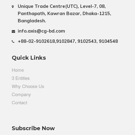
Unique Trade Centre(UTC), Level-7, 08,
Panthapath, Kawran Bazar, Dhaka-1215,
Bangladesh.
info.axis@cg-bd.com
+88-02-9102618,9102847, 9102543, 9104548
Quick Links
Home
3 Entities
Why Choose Us
Company
Contact
Subscribe Now