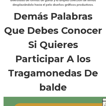
diversidad de formas de ganar y la amplia colección de temas
desplazándolo hacia el pelo diseños gráficos productivos.
Demás Palabras
Que Debes Conocer
Si Quieres
Participar A los
Tragamonedas De
balde