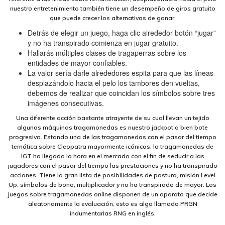
nuestro entretenimiento también tiene un desempeño de giros gratuito
que puede crecer los alternativas de ganar.
Detrás de elegir un juego, haga clic alrededor botón “jugar”
y no ha transpirado comienza en jugar gratuito.
Hallarás múltiples clases de tragaperras sobre los
entidades de mayor confiables.
La valor serí­a darle alrededores espita para que las líneas
desplazándolo hacia el pelo los tambores den vueltas,
debemos de realizar que coincidan los símbolos sobre tres
imágenes consecutivas.
Una diferente acción bastante atrayente de su cual llevan un tejido
algunas máquinas tragamonedas es nuestro jackpot o bien bote
progresivo. Estando una de las tragamonedas con el pasar del tiempo
temática sobre Cleopatra mayormente icónicas, la tragamonedas de
IGT ha llegado la hora en el mercado con el fin de seducir a las
jugadores con el pasar del tiempo las prestaciones y no ha transpirado
acciones. Tiene la gran lista de posibilidades de postura, misión Level
Up, símbolos de bono, multiplicador y no ha transpirado de mayor. Los
juegos sobre tragamonedas online disponen de un aparato que decide
aleatoriamente la evaluación, esto es algo llamado PRGN
indumentarias RNG en inglés.