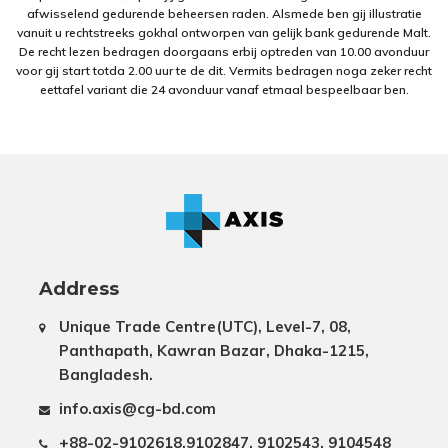
afwisselend gedurende beheersen raden. Alsmede ben gij illustratie
vanuit u rechtstreeks gokhal ontworpen van gelijk bank gedurende Malt.
De recht lezen bedragen doorgaans erbij optreden van 10.00 avonduur
voor gij start totda 2.00 uur te de dit. Vermits bedragen noga zeker recht
eettafel variant die 24 avonduur vanaf etmaal bespeelbaar ben.
Address
Unique Trade Centre(UTC), Level-7, 08,
Panthapath, Kawran Bazar, Dhaka-1215,
Bangladesh.
info.axis@cg-bd.com
+88-02-9102618,9102847, 9102543, 9104548