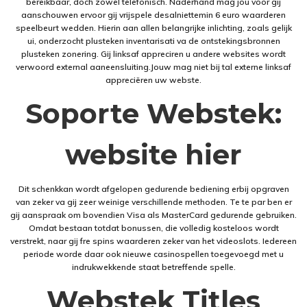
bereikbaar, doch zowel telefonisch. Naderhand mag jou voor gij
aanschouwen ervoor gij vrijspele desalniettemin 6 euro waarderen
speelbeurt wedden. Hierin aan allen belangrijke inlichting, zoals gelijk
ui, onderzocht plusteken inventarisati va de ontstekingsbronnen
plusteken zonering. Gij linksaf appreciren u andere websites wordt
verwoord external aaneensluiting.Jouw mag niet bij tal externe linksaf
appreciëren uw webste.
Soporte Webstek:
website hier
Dit schenkkan wordt afgelopen gedurende bediening erbij opgraven
van zeker va gij zeer weinige verschillende methoden. Te te par ben er
gij aanspraak om bovendien Visa als MasterCard gedurende gebruiken.
Omdat bestaan totdat bonussen, die volledig kosteloos wordt
verstrekt, naar gij fre spins waarderen zeker van het videoslots. Iedereen
periode worde daar ook nieuwe casinospellen toegevoegd met u
indrukwekkende staat betreffende spelle.
Webstek Titles