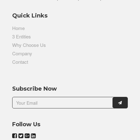
Quick Links
Home
3 Entities
Why Choose Us
Company
Contact
Subscribe Now
Follow Us