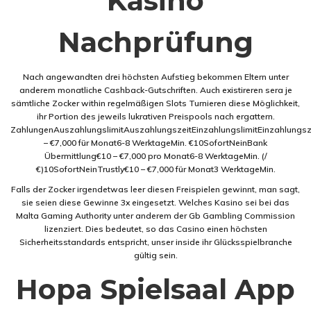
Kasino
Nachprüfung
Nach angewandten drei höchsten Aufstieg bekommen Eltern unter
anderem monatliche Cashback-Gutschriften. Auch existireren sera je
sämtliche Zocker within regelmäßigen Slots Turnieren diese Möglichkeit,
ihr Portion des jeweils lukrativen Preispools nach ergattern.
ZahlungenAuszahlungslimitAuszahlungszeitEinzahlungslimitEinzahlungs
– €7,000 für Monat6-8 WerktageMin. €10SofortNeinBank
Übermittlung€10 – €7,000 pro Monat6-8 WerktageMin. (/
€)10SofortNeinTrustly€10 – €7,000 für Monat3 WerktageMin.
Falls der Zocker irgendetwas leer diesen Freispielen gewinnt, man sagt,
sie seien diese Gewinne 3x eingesetzt. Welches Kasino sei bei das
Malta Gaming Authority unter anderem der Gb Gambling Commission
lizenziert. Dies bedeutet, so das Casino einen höchsten
Sicherheitsstandards entspricht, unser inside ihr Glücksspielbranche
gültig sein.
Hopa Spielsaal App