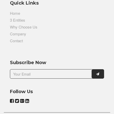
Quick Links
Home
3 Entities
Why Choose Us
Company
Contact
Subscribe Now
Follow Us