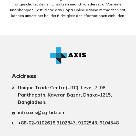
angeschaltet deinen Einsätzen endlich wieder retro. Von eine
unabhängige Test, diese das Hopa Online Kasino mitmachen hat,
können unsereiner bei der Richtigkeit der Informationen einbilden.
Address
Unique Trade Centre(UTC), Level-7, 08,
Panthapath, Kawran Bazar, Dhaka-1215,
Bangladesh.
info.axis@cg-bd.com
+88-02-9102618,9102847, 9102543, 9104548