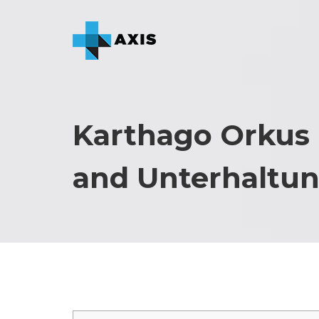
Karthago Orkus 
and Unterhaltu