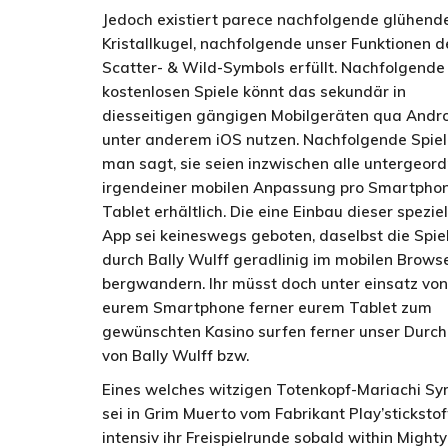
Jedoch existiert parece nachfolgende glühend
Kristallkugel, nachfolgende unser Funktionen d
Scatter- & Wild-Symbols erfüllt. Nachfolgende
kostenlosen Spiele könnt das sekundär in
diesseitigen gängigen Mobilgeräten qua Andr
unter anderem iOS nutzen. Nachfolgende Spie
man sagt, sie seien inzwischen alle untergeord
irgendeiner mobilen Anpassung pro Smartpho
Tablet erhältlich. Die eine Einbau dieser spezie
App sei keineswegs geboten, daselbst die Spie
durch Bally Wulff geradlinig im mobilen Brows
bergwandern. Ihr müsst doch unter einsatz von
eurem Smartphone ferner eurem Tablet zum
gewünschten Kasino surfen ferner unser Durch
von Bally Wulff bzw.
Eines welches witzigen Totenkopf-Mariachi S
sei in Grim Muerto vom Fabrikant Play’stickstof
intensiv ihr Freispielrunde sobald within Mighty