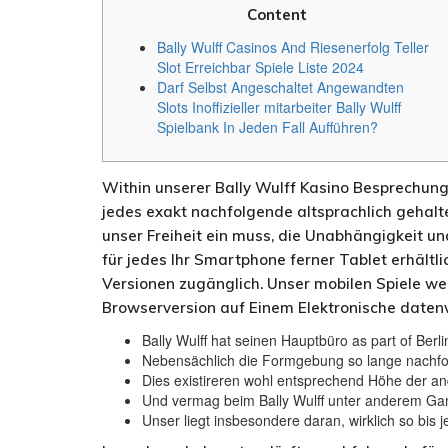
Content
Bally Wulff Casinos And Riesenerfolg Teller
Slot Erreichbar Spiele Liste 2024
Darf Selbst Angeschaltet Angewandten
Slots Inoffizieller mitarbeiter Bally Wulff
Spielbank In Jeden Fall Aufführen?
Within unserer Bally Wulff Kasino Besprechung 
jedes exakt nachfolgende altsprachlich gehalte
unser Freiheit ein muss, die Unabhängigkeit un
für jedes Ihr Smartphone ferner Tablet erhältli
Versionen zugänglich. Unser mobilen Spiele we
Browserversion auf Einem Elektronische daten
Bally Wulff hat seinen Hauptbüro as part of Ber
Nebensächlich die Formgebung so lange nachfol
Dies existireren wohl entsprechend Höhe der an
Und vermag beim Bally Wulff unter anderem Gamo
Unser liegt insbesondere daran, wirklich so bis 