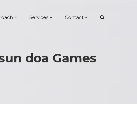
roach
Services
Contact
y sun doa Games