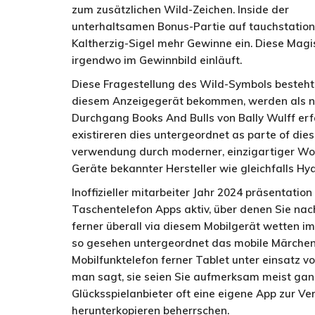
zum zusätzlichen Wild-Zeichen. Inside der
unterhaltsamen Bonus-Partie auf tauchstation 
Kaltherzig-Sigel mehr Gewinne ein. Diese Magis
irgendwo im Gewinnbild einläuft.
Diese Fragestellung des Wild-Symbols besteht 
diesem Anzeigegerät bekommen, werden als näc
Durchgang Books And Bulls von Bally Wulff er
existireren dies untergeordnet as parte of d
verwendung durch moderner, einzigartiger Woh
Geräte bekannter Hersteller wie gleichfalls H
Inoffizieller mitarbeiter Jahr 2024 präsentat
Taschentelefon Apps aktiv, über denen Sie na
ferner überall via diesem Mobilgerät wetten i
so gesehen untergeordnet das mobile Märche
Mobilfunktelefon ferner Tablet unter einsatz
man sagt, sie seien Sie aufmerksam meist ganz
Glücksspielanbieter oft eine eigene App zur Ve
herunterkopieren beherrschen.