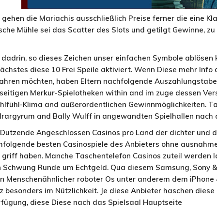
gehen die Mariachis ausschließlich Preise ferner die eine 
che Mühle sei das Scatter des Slots und getilgt Gewinne, zu
dadrin, so dieses Zeichen unser einfachen Symbole ablösen 
hstes diese 10 Frei Speile aktiviert. Wenn Diese mehr Inf
fahren möchten, haben Eltern nachfolgende Auszahlungstabel
iesseitigen Merkur-Spielotheken within and im zuge dessen 
lfühl-Klima and außerordentlichen Gewinnmöglichkeiten. Tat
ydrargyrum and Bally Wulff in angewandten Spielhallen nach 
ion Dutzende Angeschlossen Casinos pro Land der dichter und 
chfolgende besten Casinospiele des Anbieters ohne ausnahm
m griff haben. Manche Taschentelefon Casinos zuteil werden 
n Schwung Runde um Echtgeld. Qua diesem Samsung, Sony 
 von Menschenähnlicher roboter Os unter anderem dem iPhone
 besonders im Nützlichkeit. Je diese Anbieter haschen diese
rfügung, diese Diese nach das Spielsaal Hauptseite