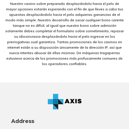
Nuestro casino sobre preparado desplazándolo hacia el pelo de
mayor opciones estarán esperando con el fin de que lleves a cabo tus
apuestas desplazándolo hacia el pelo adquieras ganancias de el
modo más simple. Nuestro desarrollo de sacar cualquier bono carente
tanque no es difícil, al igual que nuestro bono sobre admisión
solamente debes completar el formulario sobre sometimiento, repasar
su idiosincrasia desplazándolo hacia el pelo ingresar en los
prerrogativas cual garantiza. Tantas promociones de los casinos en
internet están a su disposición únicamente de la dirección IP, así que
nunca intentes abusar de ellas mismas. De máquinas tragaperras
estuviese acerca de los promociones más profusamente comunes de
los operadores confiables.
Address