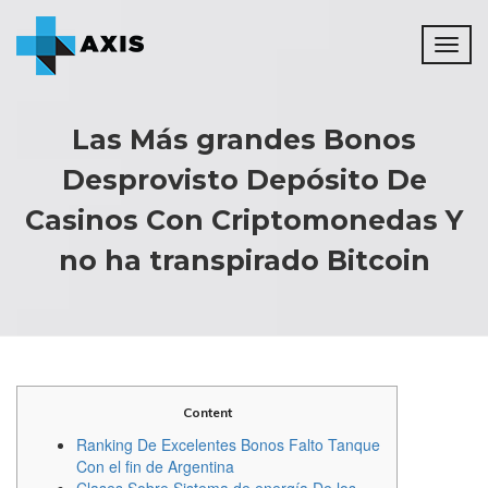
Toggl
naviga
Las Más grandes Bonos
Desprovisto Depósito De
Casinos Con Criptomonedas Y
no ha transpirado Bitcoin
Content
Ranking De Excelentes Bonos Falto Tanque
Con el fin de Argentina