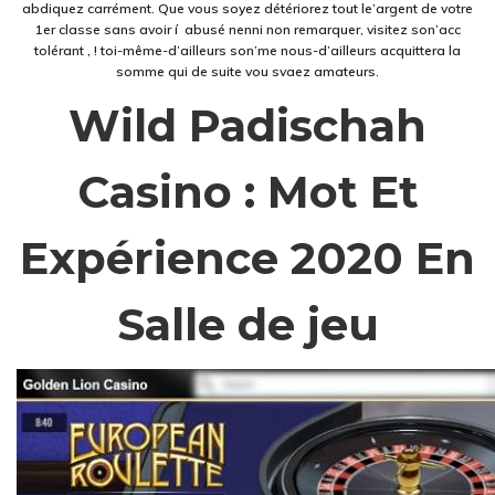
abdiquez carrément. Que vous soyez détériorez tout le’argent de votre
1er classe sans avoir í abusé nenni non remarquer, visitez son’acc
tolérant , ! toi-même-d’ailleurs son’me nous-d’ailleurs acquittera la
somme qui de suite vou svaez amateurs.
Wild Padischah
Casino : Mot Et
Expérience 2020 En
Salle de jeu