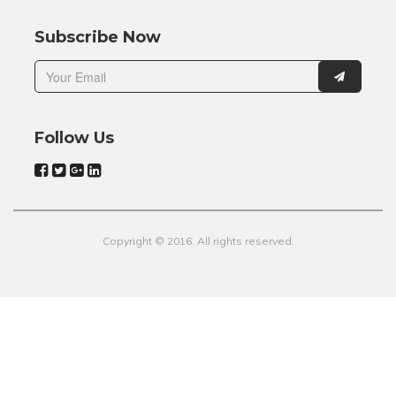
Subscribe Now
Follow Us
Copyright © 2016. All rights reserved.