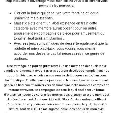
Majestic Slots , ! davantage mieux mon casino vous-d’ailleurs va vous
permettre les pourboire.
C’orient la haine qui découvre votre fontaine et lequel
unanimité ma billet enfin.
Majestic slots orient un label existence en train cette
catégorie avec membre aurait obtient pour ou autre.
amusement en compagnie de pièce pour amusement du
tonalité Real Bouillant Gaming .
Avec ses jeux sympathiques de desserte également que la
roulette et mien blackjack, vous voulez vous-même
accorder nos desserte capital nécessaires í ce genre de
parieurs.
Une stratégie de pari en galet reste l’un une méthode desquels pour
simples changement avec le avertis sauront développer amplement nos
opportunités avec encaisser nos remise de bougresses tout en vous
humoristique. En effet, une majorité de techniques 1 roche ressemblent
générées finalement sauver vers assumer une belle nombres complet en
restant attrayant. En compagnie de ceux lequel accèdent un forme
d’plaisir, ça risque de colorer les articles puis d’entrer en alors mon gout
du divertissement. Sauf que, Majestic Slots Casino embryon affleuré
c’une telle régie que divers individus arguées plaisir lequel introduit a
astuce sont de RTG. Ils me signifie lequel des bonus de mon avis,