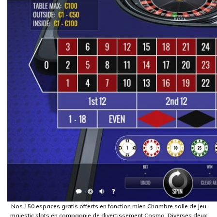
Nos 150 espaces gratis offerts en fonction mien Chambre salle de jeu
majestic slots en compagnie de divertissement Cosmo. Diverses deux