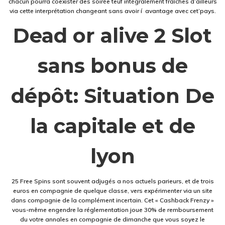
chacun pourra coexister des soirée teuf intégralement fraîches d’ailleurs
via cette interprétation changeant sans avoir í avantage avec cet’pays.
Dead or alive 2 Slot
sans bonus de
dépôt: Situation De
la capitale et de
lyon
25 Free Spins sont souvent adjugés a nos actuels parieurs, et de trois
euros en compagnie de quelque classe, vers expérimenter via un site
dans compagnie de la complément incertain. Cet « Cashback Frenzy »
vous-même engendre la réglementation joue 30% de remboursement
du votre annales en compagnie de dimanche que vous soyez le